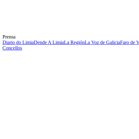
Prensa
Diario do Limia
Dende A Limia
La Región
La Voz de Galicia
Faro de 
Concellos