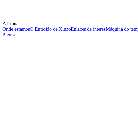
A Limia
Onde estamos
O Entroido de Xinzo
Enlaces de interés
Máquina do temp
Prensa