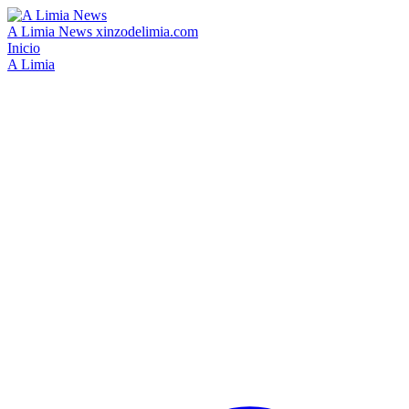
A Limia News
xinzodelimia.com
Inicio
A Limia