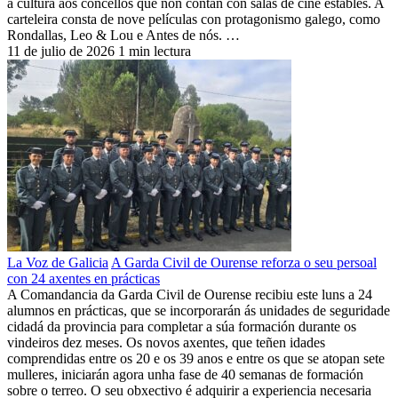
a cultura aos concellos que non contan con salas de cine estables. A
carteleira consta de nove películas con protagonismo galego, como
Rondallas, Leo & Lou e Antes de nós. …
11 de julio de 2026
1 min lectura
La Voz de Galicia
A Garda Civil de Ourense reforza o seu persoal
con 24 axentes en prácticas
A Comandancia da Garda Civil de Ourense recibiu este luns a 24
alumnos en prácticas, que se incorporarán ás unidades de seguridade
cidadá da provincia para completar a súa formación durante os
vindeiros dez meses. Os novos axentes, que teñen idades
comprendidas entre os 20 e os 39 anos e entre os que se atopan sete
mulleres, iniciarán agora unha fase de 40 semanas de formación
sobre o terreo. O seu obxectivo é adquirir a experiencia necesaria