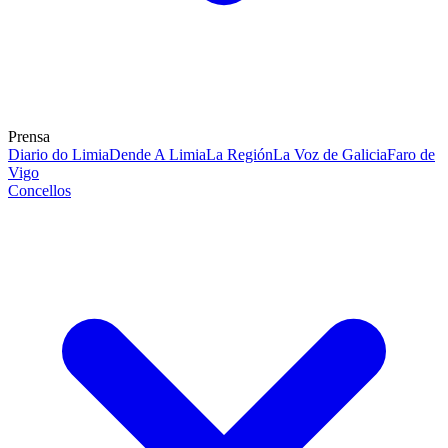
Prensa
Diario do Limia
Dende A Limia
La Región
La Voz de Galicia
Faro de
Vigo
Concellos