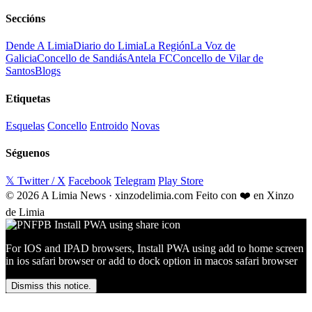
Seccións
Dende A Limia
Diario do Limia
La Región
La Voz de
Galicia
Concello de Sandiás
Antela FC
Concello de Vilar de
Santos
Blogs
Etiquetas
Esquelas
Concello
Entroido
Novas
Séguenos
𝕏 Twitter / X
Facebook
Telegram
Play Store
© 2026 A Limia News · xinzodelimia.com
Feito con ❤️ en Xinzo
de Limia
For IOS and IPAD browsers, Install PWA using add to home screen
in ios safari browser or add to dock option in macos safari browser
Dismiss this notice.