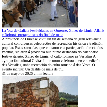
La Voz de Galicia
Festividades en Ourense: Xinzo de Limia, Allariz
e Boborás protagonistas do final de maio
A provincia de Ourense viviu un fin de semana de gran relevancia
cultural con diversas celebrações de recreación histórica e tradición
popular. Estas xornadas, que contaron coa participación directa dos
veciños, situaron á provincia nun punto destacado do calendario
festivo galego. Xinzo de Limia: O culto romano ás Vestalias A
agrupación cultural Civitas Limicorum celebrou a terceira edición
das Vestalias, unha recreación do culto romano á dea Vesta. O
evento incluiu: Un desfile de máis de tr…
31 de mayo de 2026
2 min lectura