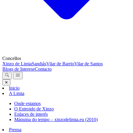
Concellos
Xinzo de Limia
Sandiás
Vilar de Barrio
Vilar de Santos
Blogs de Interese
Contacto
✕
Inicio
A Limia
Onde estamos
O Entroido de Xinzo
Enlaces de interés
Máquina do tempo – xinzodelimia.eu (2010)
Prensa