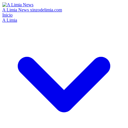
A Limia News
xinzodelimia.com
Inicio
A Limia