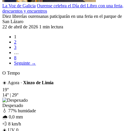
La Voz de Galicia
Ourense celebra el Día del Libro con una feria,
descuentos y encuentros
Diez librerías ourensanas paticiparán en una feria en el parque de
San Lázaro
22 de abril de 2026
1 min lectura
1
2
3
…
8
Seguinte →
O Tempo
☀️ Agora ·
Xinzo de Limia
19°
14°
|
29°
Despexado
💧 77% humidade
🌧️ 0,0 mm
💨 8 km/h
☀️ UV 0