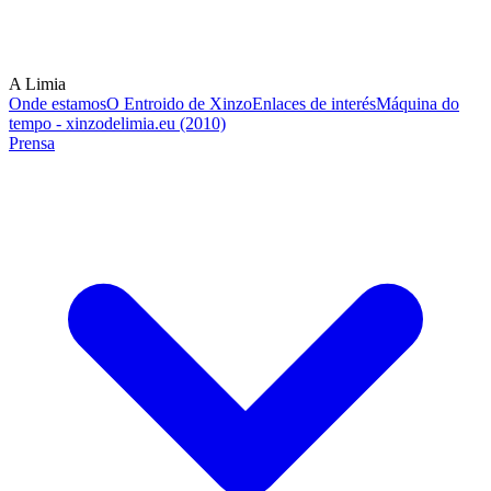
A Limia
Onde estamos
O Entroido de Xinzo
Enlaces de interés
Máquina do
tempo - xinzodelimia.eu (2010)
Prensa