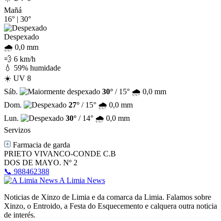
Mañá
16°
|
30°
Despexado
🌧️ 0,0 mm
💨 6 km/h
💧 59% humidade
☀️ UV 8
Sáb.
30°
/ 15°
🌧️ 0,0 mm
Dom.
27°
/ 15°
🌧️ 0,0 mm
Lun.
30°
/ 14°
🌧️ 0,0 mm
Servizos
Farmacia de garda
PRIETO VIVANCO-CONDE C.B
DOS DE MAYO. Nº 2
📞 988462388
A Limia News
Noticias de Xinzo de Limia e da comarca da Limia. Falamos sobre
Xinzo, o Entroido, a Festa do Esquecemento e calquera outra noticia
de interés.