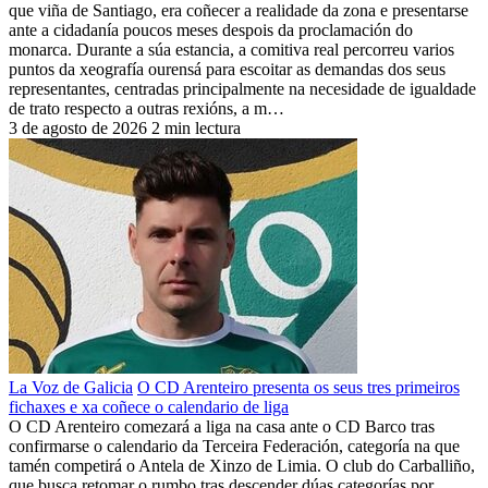
que viña de Santiago, era coñecer a realidade da zona e presentarse
ante a cidadanía poucos meses despois da proclamación do
monarca. Durante a súa estancia, a comitiva real percorreu varios
puntos da xeografía ourensá para escoitar as demandas dos seus
representantes, centradas principalmente na necesidade de igualdade
de trato respecto a outras rexións, a m…
3 de agosto de 2026
2 min lectura
La Voz de Galicia
O CD Arenteiro presenta os seus tres primeiros
fichaxes e xa coñece o calendario de liga
O CD Arenteiro comezará a liga na casa ante o CD Barco tras
confirmarse o calendario da Terceira Federación, categoría na que
tamén competirá o Antela de Xinzo de Limia. O club do Carballiño,
que busca retomar o rumbo tras descender dúas categorías por