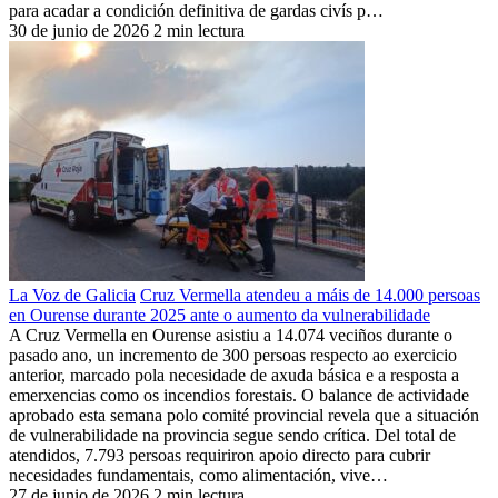
para acadar a condición definitiva de gardas civís p…
30 de junio de 2026
2 min lectura
La Voz de Galicia
Cruz Vermella atendeu a máis de 14.000 persoas
en Ourense durante 2025 ante o aumento da vulnerabilidade
A Cruz Vermella en Ourense asistiu a 14.074 veciños durante o
pasado ano, un incremento de 300 persoas respecto ao exercicio
anterior, marcado pola necesidade de axuda básica e a resposta a
emerxencias como os incendios forestais. O balance de actividade
aprobado esta semana polo comité provincial revela que a situación
de vulnerabilidade na provincia segue sendo crítica. Del total de
atendidos, 7.793 persoas requiriron apoio directo para cubrir
necesidades fundamentais, como alimentación, vive…
27 de junio de 2026
2 min lectura