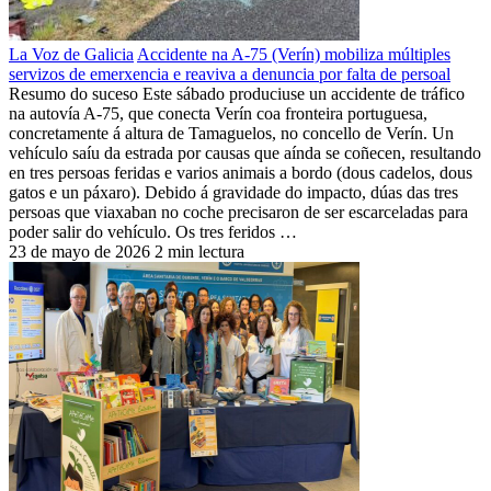
La Voz de Galicia
Accidente na A-75 (Verín) mobiliza múltiples
servizos de emerxencia e reaviva a denuncia por falta de persoal
Resumo do suceso Este sábado produciuse un accidente de tráfico
na autovía A-75, que conecta Verín coa fronteira portuguesa,
concretamente á altura de Tamaguelos, no concello de Verín. Un
vehículo saíu da estrada por causas que aínda se coñecen, resultando
en tres persoas feridas e varios animais a bordo (dous cadelos, dous
gatos e un páxaro). Debido á gravidade do impacto, dúas das tres
persoas que viaxaban no coche precisaron de ser escarceladas para
poder salir do vehículo. Os tres feridos …
23 de mayo de 2026
2 min lectura