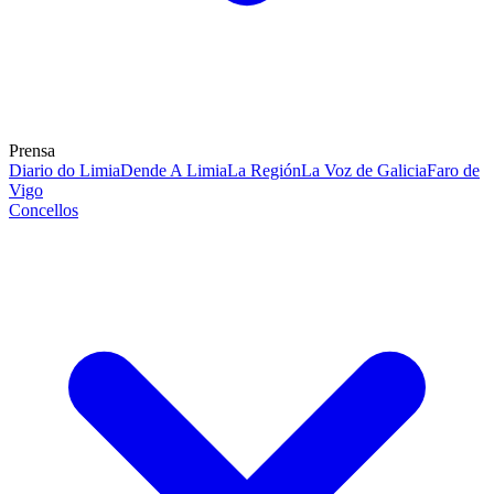
Prensa
Diario do Limia
Dende A Limia
La Región
La Voz de Galicia
Faro de
Vigo
Concellos