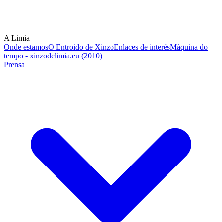
A Limia
Onde estamos
O Entroido de Xinzo
Enlaces de interés
Máquina do
tempo - xinzodelimia.eu (2010)
Prensa