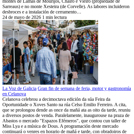
montes de Lamas de Mourijos, Chairo e Vieiro (propiedade de
Sarreaus) e no monte Xesteira (de Corvelle). As labores incluideron
desbroces e a instalación de cerramento…
24 de mayo de 2026
1 min lectura
La Voz de Galicia
Gran fin de semana de feria, motor y gastronomía
en Celanova
Celanova celebrou a decimoctava edición da súa Feira da
Oportunidade o Xoves Santo na rúa Celso Emilio Ferreiro. A cita,
que se prolongou dende as once da mañá ata as oito da tarde, reuniu
a diversos postos de venda. Paralelamente, inaugurouse na praza de
Abastos o mercado "Espazos Efémeros", que contou cun taller de
Miss Lya e a música de Dous. A programación deste mercado
continuará o venres en horario de mañá e tarde, con obradoiros de