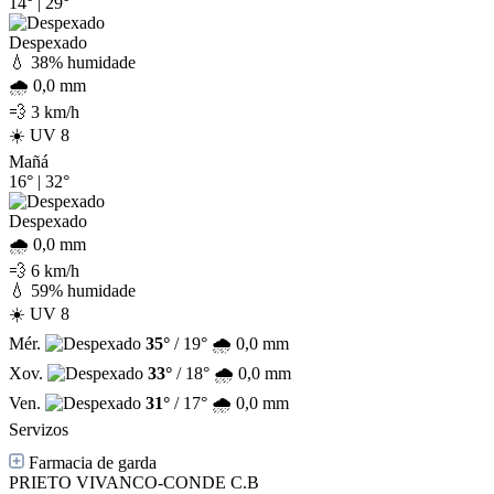
14°
|
29°
Despexado
💧 38% humidade
🌧️ 0,0 mm
💨 3 km/h
☀️ UV 8
Mañá
16°
|
32°
Despexado
🌧️ 0,0 mm
💨 6 km/h
💧 59% humidade
☀️ UV 8
Mér.
35°
/ 19°
🌧️ 0,0 mm
Xov.
33°
/ 18°
🌧️ 0,0 mm
Ven.
31°
/ 17°
🌧️ 0,0 mm
Servizos
Farmacia de garda
PRIETO VIVANCO-CONDE C.B