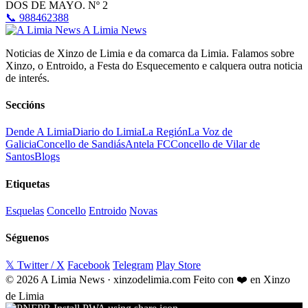
DOS DE MAYO. Nº 2
📞 988462388
A Limia News
Noticias de Xinzo de Limia e da comarca da Limia. Falamos sobre
Xinzo, o Entroido, a Festa do Esquecemento e calquera outra noticia
de interés.
Seccións
Dende A Limia
Diario do Limia
La Región
La Voz de
Galicia
Concello de Sandiás
Antela FC
Concello de Vilar de
Santos
Blogs
Etiquetas
Esquelas
Concello
Entroido
Novas
Séguenos
𝕏 Twitter / X
Facebook
Telegram
Play Store
© 2026 A Limia News · xinzodelimia.com
Feito con ❤️ en Xinzo
de Limia