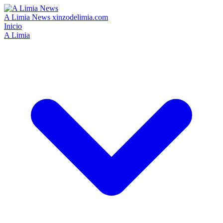
A Limia News
xinzodelimia.com
Inicio
A Limia