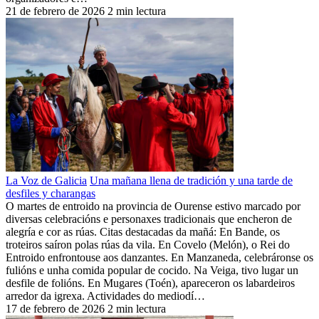
21 de febrero de 2026
2 min lectura
La Voz de Galicia
Una mañana llena de tradición y una tarde de
desfiles y charangas
O martes de entroido na provincia de Ourense estivo marcado por
diversas celebracións e personaxes tradicionais que encheron de
alegría e cor as rúas. Citas destacadas da mañá: En Bande, os
troteiros saíron polas rúas da vila. En Covelo (Melón), o Rei do
Entroido enfrontouse aos danzantes. En Manzaneda, celebráronse os
fulións e unha comida popular de cocido. Na Veiga, tivo lugar un
desfile de folións. En Mugares (Toén), apareceron os labardeiros
arredor da igrexa. Actividades do mediodí…
17 de febrero de 2026
2 min lectura