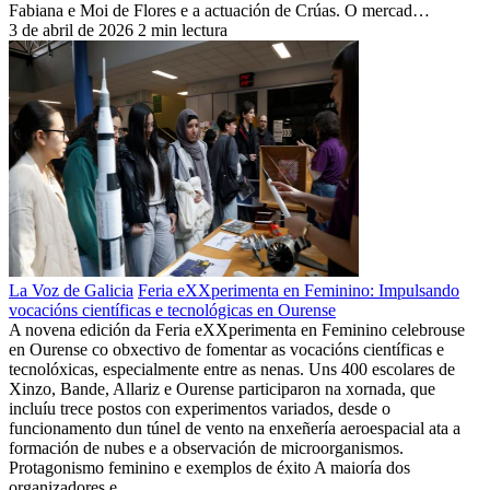
Fabiana e Moi de Flores e a actuación de Crúas. O mercad…
3 de abril de 2026
2 min lectura
La Voz de Galicia
Feria eXXperimenta en Feminino: Impulsando
vocacións científicas e tecnológicas en Ourense
A novena edición da Feria eXXperimenta en Feminino celebrouse
en Ourense co obxectivo de fomentar as vocacións científicas e
tecnolóxicas, especialmente entre as nenas. Uns 400 escolares de
Xinzo, Bande, Allariz e Ourense participaron na xornada, que
incluíu trece postos con experimentos variados, desde o
funcionamento dun túnel de vento na enxeñería aeroespacial ata a
formación de nubes e a observación de microorganismos.
Protagonismo feminino e exemplos de éxito A maioría dos
organizadores e…