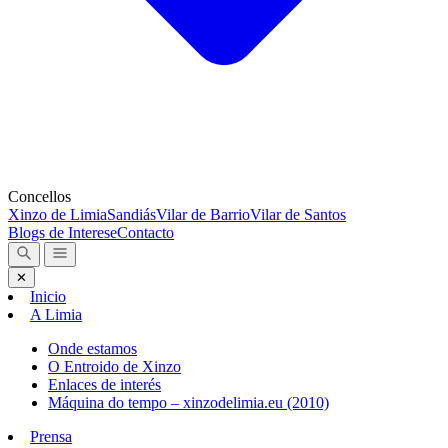
Concellos
Xinzo de Limia
Sandiás
Vilar de Barrio
Vilar de Santos
Blogs de Interese
Contacto
✕
Inicio
A Limia
Onde estamos
O Entroido de Xinzo
Enlaces de interés
Máquina do tempo – xinzodelimia.eu (2010)
Prensa