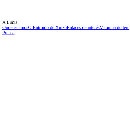
A Limia
Onde estamos
O Entroido de Xinzo
Enlaces de interés
Máquina do temp
Prensa