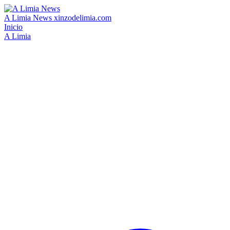
A Limia News
xinzodelimia.com
Inicio
A Limia