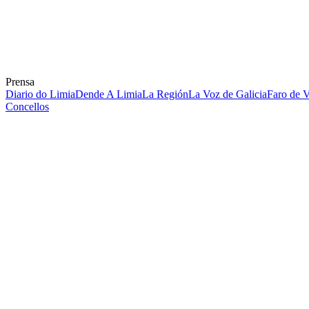
Prensa
Diario do Limia
Dende A Limia
La Región
La Voz de Galicia
Faro de 
Concellos