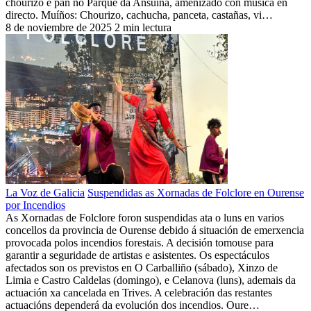
chourizo e pan no Parque da Ansuíña, amenizado con música en
directo. Muíños: Chourizo, cachucha, panceta, castañas, vi…
8 de noviembre de 2025
2 min lectura
La Voz de Galicia
Suspendidas as Xornadas de Folclore en Ourense
por Incendios
As Xornadas de Folclore foron suspendidas ata o luns en varios
concellos da provincia de Ourense debido á situación de emerxencia
provocada polos incendios forestais. A decisión tomouse para
garantir a seguridade de artistas e asistentes. Os espectáculos
afectados son os previstos en O Carballiño (sábado), Xinzo de
Limia e Castro Caldelas (domingo), e Celanova (luns), ademais da
actuación xa cancelada en Trives. A celebración das restantes
actuacións dependerá da evolución dos incendios. Oure…