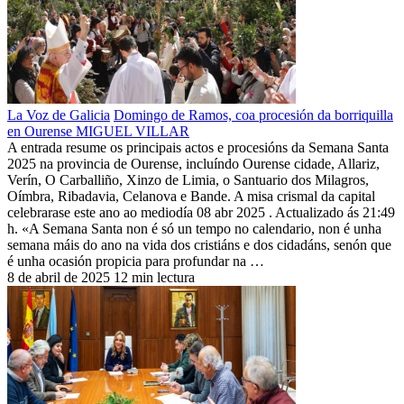
La Voz de Galicia
Domingo de Ramos, coa procesión da borriquilla
en Ourense MIGUEL VILLAR
A entrada resume os principais actos e procesións da Semana Santa
2025 na provincia de Ourense, incluíndo Ourense cidade, Allariz,
Verín, O Carballiño, Xinzo de Limia, o Santuario dos Milagros,
Oímbra, Ribadavia, Celanova e Bande. A misa crismal da capital
celebrarase este ano ao mediodía 08 abr 2025 . Actualizado ás 21:49
h. «A Semana Santa non é só un tempo no calendario, non é unha
semana máis do ano na vida dos cristiáns e dos cidadáns, senón que
é unha ocasión propicia para profundar na …
8 de abril de 2025
12 min lectura