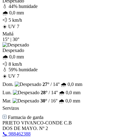
Despexado
💧 44% humidade
🌧️ 0,0 mm
💨 5 km/h
☀️ UV 7
Mañá
15°
|
30°
Despexado
🌧️ 0,0 mm
💨 8 km/h
💧 59% humidade
☀️ UV 7
Dom.
27°
/ 14°
🌧️ 0,0 mm
Lun.
28°
/ 14°
🌧️ 0,0 mm
Mar.
30°
/ 16°
🌧️ 0,0 mm
Servizos
Farmacia de garda
PRIETO VIVANCO-CONDE C.B
DOS DE MAYO. Nº 2
📞 988462388