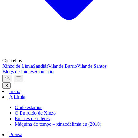
Concellos
Xinzo de Limia
Sandiás
Vilar de Barrio
Vilar de Santos
Blogs de Interese
Contacto
✕
Inicio
A Limia
Onde estamos
O Entroido de Xinzo
Enlaces de interés
Máquina do tempo – xinzodelimia.eu (2010)
Prensa