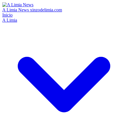
A Limia News
xinzodelimia.com
Inicio
A Limia