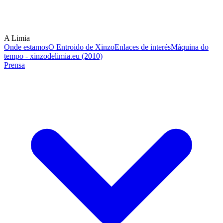
A Limia
Onde estamos
O Entroido de Xinzo
Enlaces de interés
Máquina do
tempo - xinzodelimia.eu (2010)
Prensa