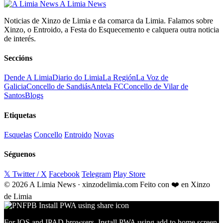
A Limia News
Noticias de Xinzo de Limia e da comarca da Limia. Falamos sobre
Xinzo, o Entroido, a Festa do Esquecemento e calquera outra noticia
de interés.
Seccións
Dende A Limia
Diario do Limia
La Región
La Voz de
Galicia
Concello de Sandiás
Antela FC
Concello de Vilar de
Santos
Blogs
Etiquetas
Esquelas
Concello
Entroido
Novas
Séguenos
𝕏 Twitter / X
Facebook
Telegram
Play Store
© 2026 A Limia News · xinzodelimia.com
Feito con ❤️ en Xinzo
de Limia
For IOS and IPAD browsers, Install PWA using add to home screen