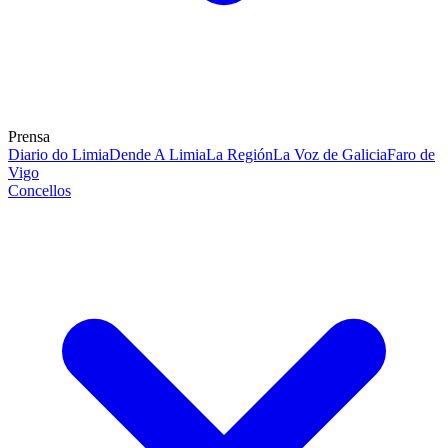
Prensa
Diario do Limia
Dende A Limia
La Región
La Voz de Galicia
Faro de
Vigo
Concellos