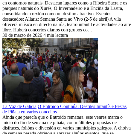
en contornos naturais. Destacan lugares como a Ribeira Sacra e os
parques naturais do Xurés, O Invernadeiro e a Enciña da Lastra,
consolidando a rexión como un destino atractivo. Eventos
destacados: Allariz: Semana Santa ao Vivo (2-5 de abril) A vila
ofrecerá música en directo na rúa, teatro infantil e actividades ao aire
libre. Haberá concertos diarios con grupos co…
30 de marzo de 2026
4 min lectura
La Voz de Galicia
O Entroido Continúa: Desfiles Infantís e Festas
de Piñata en varios concellos
Aínda que parecía que o Entroido rematara, este venres marca o
inicio do fin de semana de piñata, con múltiples propostas de
disfraces, folións e diversión en varios municipios galegos. A choiva
da semana pasada obrigou a aprazar algúns eventos, que se