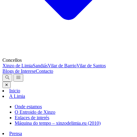
Concellos
Xinzo de Limia
Sandiás
Vilar de Barrio
Vilar de Santos
Blogs de Interese
Contacto
✕
Inicio
A Limia
Onde estamos
O Entroido de Xinzo
Enlaces de interés
Máquina do tempo – xinzodelimia.eu (2010)
Prensa