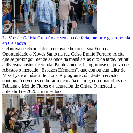
La Voz de Galicia
Gran fin de semana de feria, motor y gastronomía
en Celanova
Celanova celebrou a decimoctava edición da súa Feira da
Oportunidade o Xoves Santo na rúa Celso Emilio Ferreiro. A cita,
que se prolongou dende as once da mañá ata as oito da tarde, reuniu
a diversos postos de venda. Paralelamente, inaugurouse na praza de
Abastos o mercado "Espazos Efémeros", que contou cun taller de
Miss Lya e a música de Dous. A programación deste mercado
continuará o venres en horario de mañá e tarde, con obradoiros de
Fabiana e Moi de Flores e a actuación de Crúas. O mercad…
3 de abril de 2026
2 min lectura