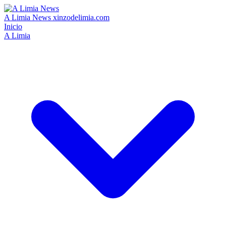
A Limia News
xinzodelimia.com
Inicio
A Limia