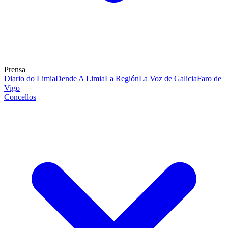
Prensa
Diario do Limia
Dende A Limia
La Región
La Voz de Galicia
Faro de
Vigo
Concellos