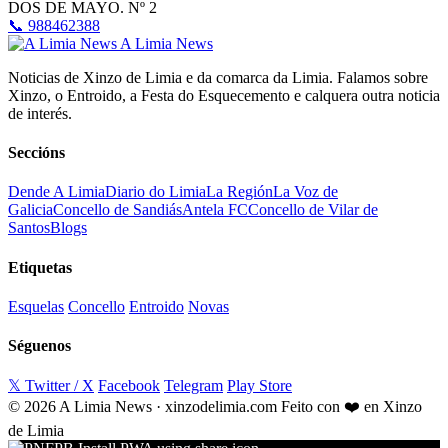
DOS DE MAYO. Nº 2
📞 988462388
A Limia News
Noticias de Xinzo de Limia e da comarca da Limia. Falamos sobre
Xinzo, o Entroido, a Festa do Esquecemento e calquera outra noticia
de interés.
Seccións
Dende A Limia
Diario do Limia
La Región
La Voz de
Galicia
Concello de Sandiás
Antela FC
Concello de Vilar de
Santos
Blogs
Etiquetas
Esquelas
Concello
Entroido
Novas
Séguenos
𝕏 Twitter / X
Facebook
Telegram
Play Store
© 2026 A Limia News · xinzodelimia.com
Feito con ❤️ en Xinzo
de Limia