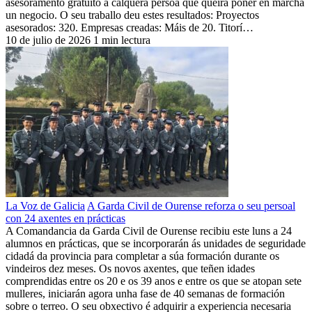
asesoramento gratuíto a calquera persoa que queira poñer en marcha
un negocio. O seu traballo deu estes resultados: Proyectos
asesorados: 320. Empresas creadas: Máis de 20. Titorí…
10 de julio de 2026
1 min lectura
La Voz de Galicia
A Garda Civil de Ourense reforza o seu persoal
con 24 axentes en prácticas
A Comandancia da Garda Civil de Ourense recibiu este luns a 24
alumnos en prácticas, que se incorporarán ás unidades de seguridade
cidadá da provincia para completar a súa formación durante os
vindeiros dez meses. Os novos axentes, que teñen idades
comprendidas entre os 20 e os 39 anos e entre os que se atopan sete
mulleres, iniciarán agora unha fase de 40 semanas de formación
sobre o terreo. O seu obxectivo é adquirir a experiencia necesaria