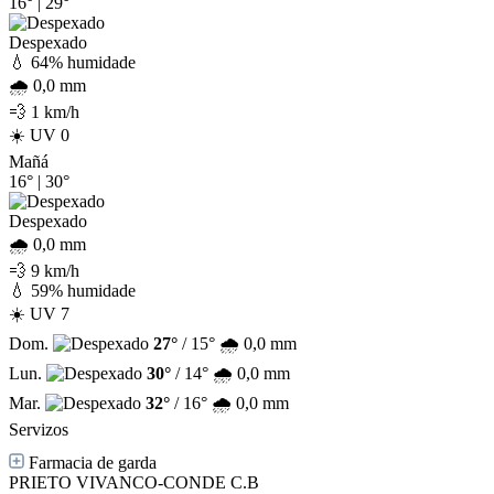
16°
|
29°
Despexado
💧 64% humidade
🌧️ 0,0 mm
💨 1 km/h
☀️ UV 0
Mañá
16°
|
30°
Despexado
🌧️ 0,0 mm
💨 9 km/h
💧 59% humidade
☀️ UV 7
Dom.
27°
/ 15°
🌧️ 0,0 mm
Lun.
30°
/ 14°
🌧️ 0,0 mm
Mar.
32°
/ 16°
🌧️ 0,0 mm
Servizos
Farmacia de garda
PRIETO VIVANCO-CONDE C.B