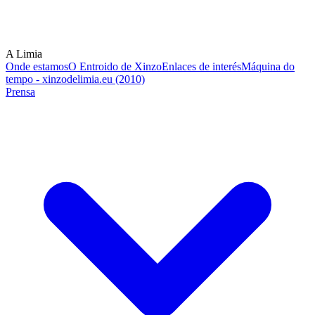
A Limia
Onde estamos
O Entroido de Xinzo
Enlaces de interés
Máquina do
tempo - xinzodelimia.eu (2010)
Prensa