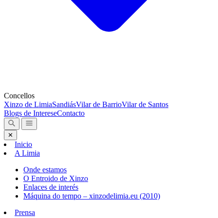
Concellos
Xinzo de Limia
Sandiás
Vilar de Barrio
Vilar de Santos
Blogs de Interese
Contacto
✕
Inicio
A Limia
Onde estamos
O Entroido de Xinzo
Enlaces de interés
Máquina do tempo – xinzodelimia.eu (2010)
Prensa