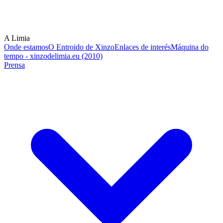
A Limia
Onde estamos
O Entroido de Xinzo
Enlaces de interés
Máquina do
tempo - xinzodelimia.eu (2010)
Prensa