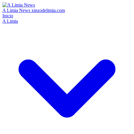
A Limia News
xinzodelimia.com
Inicio
A Limia