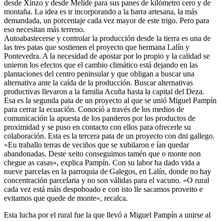
desde Xinzo y desde Melide para sus panes de kilómetro cero y de
montaña. La idea es ir incorporando a la barra artesana, la más
demandada, un porcentaje cada vez mayor de este trigo. Pero para
eso necesitan más terreno.
Autoabastecerse y controlar la producción desde la tierra es una de
las tres patas que sostienen el proyecto que hermana Lalín y
Pontevedra. A la necesidad de apostar por lo propio y la calidad se
unieron los efectos que el cambio climático está dejando en las
plantaciones del centro peninsular y que obligan a buscar una
alternativa ante la caída de la producción. Buscar alternativas
productivas llevaron a la familia Acuña hasta la capital del Deza.
Esa es la segunda pata de un proyecto al que se unió Miguel Pampín
para cerrar la ecuación. Conoció a través de los medios de
comunicación la apuesta de los panderos por los productos de
proximidad y se puso en contacto con ellos para ofrecerle su
colaboración. Esta es la tercera pata de un proyecto con dni gallego.
«Eu traballo terras de veciños que se xubilaron e ían quedar
abandonadas. Deste xeito conseguimos tamén que o monte non
chegue as casas», explica Pampín. Con su labor ha dado vida a
nueve parcelas en la parroquia de Galegos, en Lalín, donde no hay
concentración parcelaria y no son válidas para el vacuno. «O rural
cada vez está máis despoboado e con isto lle sacamos proveito e
evitamos que quede de monte», recalca.
Esta lucha por el rural fue la que llevó a Miguel Pampín a unirse al