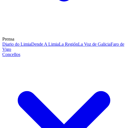
Prensa
Diario do Limia
Dende A Limia
La Región
La Voz de Galicia
Faro de
Vigo
Concellos