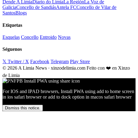
Dende A Limia
Diario do Limia
La Región
La Voz de
Galicia
Concello de Sandiás
Antela FC
Concello de Vilar de
Santos
Blogs
Etiquetas
Esquelas
Concello
Entroido
Novas
Séguenos
𝕏 Twitter / X
Facebook
Telegram
Play Store
© 2026 A Limia News · xinzodelimia.com
Feito con ❤️ en Xinzo
de Limia
For IOS and IPAD browsers, Install PWA using add to home screen
in ios safari browser or add to dock option in macos safari browser
Dismiss this notice.