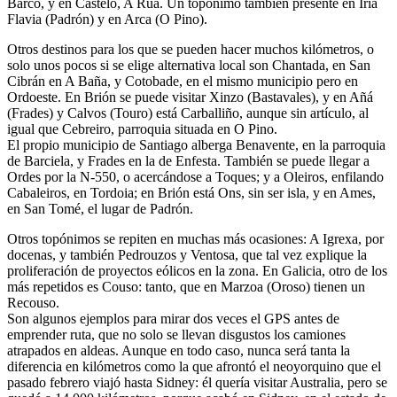
Barco, y en Castelo, A Rúa. Un topónimo también presente en Iria
Flavia (Padrón) y en Arca (O Pino).
Otros destinos para los que se pueden hacer muchos kilómetros, o
solo unos pocos si se elige alternativa local son Chantada, en San
Cibrán en A Baña, y Cotobade, en el mismo municipio pero en
Ordoeste. En Brión se puede visitar Xinzo (Bastavales), y en Añá
(Frades) y Calvos (Touro) está Carballiño, aunque sin artículo, al
igual que Cebreiro, parroquia situada en O Pino.
El propio municipio de Santiago alberga Benavente, en la parroquia
de Barciela, y Frades en la de Enfesta. También se puede llegar a
Ordes por la N-550, o acercándose a Toques; y a Oleiros, enfilando
Cabaleiros, en Tordoia; en Brión está Ons, sin ser isla, y en Ames,
en San Tomé, el lugar de Padrón.
Otros topónimos se repiten en muchas más ocasiones: A Igrexa, por
docenas, y también Pedrouzos y Ventosa, que tal vez explique la
proliferación de proyectos eólicos en la zona. En Galicia, otro de los
más repetidos es Couso: tanto, que en Marzoa (Oroso) tienen un
Recouso.
Son algunos ejemplos para mirar dos veces el GPS antes de
emprender ruta, que no solo se llevan disgustos los camiones
atrapados en aldeas. Aunque en todo caso, nunca será tanta la
diferencia en kilómetros como la que afrontó el neoyorquino que el
pasado febrero viajó hasta Sidney: él quería visitar Australia, pero se