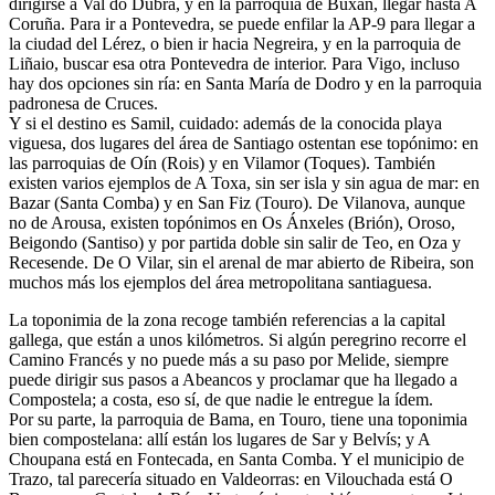
dirigirse a Val do Dubra, y en la parroquia de Buxán, llegar hasta A
Coruña. Para ir a Pontevedra, se puede enfilar la AP-9 para llegar a
la ciudad del Lérez, o bien ir hacia Negreira, y en la parroquia de
Liñaio, buscar esa otra Pontevedra de interior. Para Vigo, incluso
hay dos opciones sin ría: en Santa María de Dodro y en la parroquia
padronesa de Cruces.
Y si el destino es Samil, cuidado: además de la conocida playa
viguesa, dos lugares del área de Santiago ostentan ese topónimo: en
las parroquias de Oín (Rois) y en Vilamor (Toques). También
existen varios ejemplos de A Toxa, sin ser isla y sin agua de mar: en
Bazar (Santa Comba) y en San Fiz (Touro). De Vilanova, aunque
no de Arousa, existen topónimos en Os Ánxeles (Brión), Oroso,
Beigondo (Santiso) y por partida doble sin salir de Teo, en Oza y
Recesende. De O Vilar, sin el arenal de mar abierto de Ribeira, son
muchos más los ejemplos del área metropolitana santiaguesa.
La toponimia de la zona recoge también referencias a la capital
gallega, que están a unos kilómetros. Si algún peregrino recorre el
Camino Francés y no puede más a su paso por Melide, siempre
puede dirigir sus pasos a Abeancos y proclamar que ha llegado a
Compostela; a costa, eso sí, de que nadie le entregue la ídem.
Por su parte, la parroquia de Bama, en Touro, tiene una toponimia
bien compostelana: allí están los lugares de Sar y Belvís; y A
Choupana está en Fontecada, en Santa Comba. Y el municipio de
Trazo, tal parecería situado en Valdeorras: en Vilouchada está O