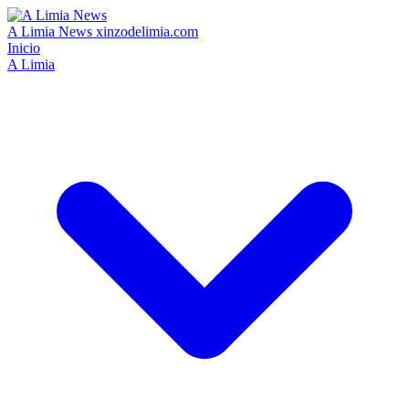
A Limia News
xinzodelimia.com
Inicio
A Limia