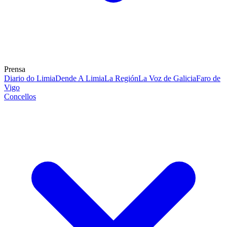
Prensa
Diario do Limia
Dende A Limia
La Región
La Voz de Galicia
Faro de
Vigo
Concellos