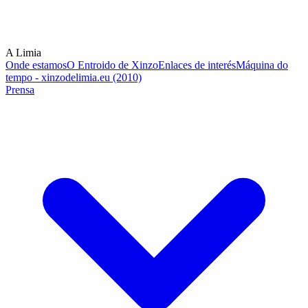
A Limia
Onde estamos
O Entroido de Xinzo
Enlaces de interés
Máquina do
tempo - xinzodelimia.eu (2010)
Prensa