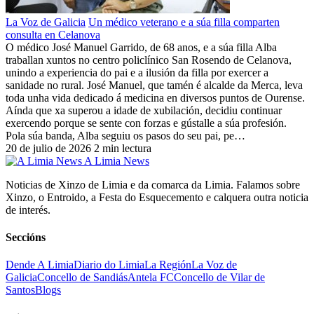
La Voz de Galicia
Un médico veterano e a súa filla comparten
consulta en Celanova
O médico José Manuel Garrido, de 68 anos, e a súa filla Alba
traballan xuntos no centro policlínico San Rosendo de Celanova,
unindo a experiencia do pai e a ilusión da filla por exercer a
sanidade no rural. José Manuel, que tamén é alcalde da Merca, leva
toda unha vida dedicado á medicina en diversos puntos de Ourense.
Aínda que xa superou a idade de xubilación, decidiu continuar
exercendo porque se sente con forzas e gústalle a súa profesión.
Pola súa banda, Alba seguiu os pasos do seu pai, pe…
20 de julio de 2026
2 min lectura
A Limia News
Noticias de Xinzo de Limia e da comarca da Limia. Falamos sobre
Xinzo, o Entroido, a Festa do Esquecemento e calquera outra noticia
de interés.
Seccións
Dende A Limia
Diario do Limia
La Región
La Voz de
Galicia
Concello de Sandiás
Antela FC
Concello de Vilar de
Santos
Blogs