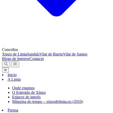
Concellos
Xinzo de Limia
Sandiás
Vilar de Barrio
Vilar de Santos
Blogs de Interese
Contacto
✕
Inicio
A Limia
Onde estamos
O Entroido de Xinzo
Enlaces de interés
Máquina do tempo – xinzodelimia.eu (2010)
Prensa