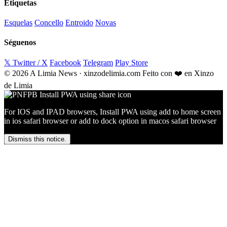
Etiquetas
Esquelas
Concello
Entroido
Novas
Séguenos
𝕏 Twitter / X
Facebook
Telegram
Play Store
© 2026 A Limia News · xinzodelimia.com
Feito con ❤️ en Xinzo
de Limia
For IOS and IPAD browsers, Install PWA using add to home screen
in ios safari browser or add to dock option in macos safari browser
Dismiss this notice.