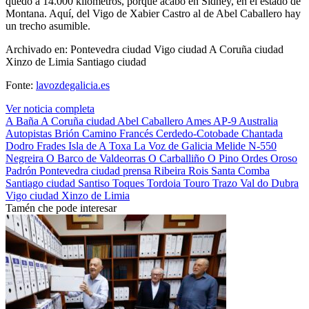
quedó a 14.000 kilómetros, porque acabó en Sidney, en el estado de
Montana. Aquí, del Vigo de Xabier Castro al de Abel Caballero hay
un trecho asumible.
Archivado en: Pontevedra ciudad Vigo ciudad A Coruña ciudad
Xinzo de Limia Santiago ciudad
Fonte:
lavozdegalicia.es
Ver noticia completa
A Baña
A Coruña ciudad
Abel Caballero
Ames
AP-9
Australia
Autopistas
Brión
Camino Francés
Cerdedo-Cotobade
Chantada
Dodro
Frades
Isla de A Toxa
La Voz de Galicia
Melide
N-550
Negreira
O Barco de Valdeorras
O Carballiño
O Pino
Ordes
Oroso
Padrón
Pontevedra ciudad
prensa
Ribeira
Rois
Santa Comba
Santiago ciudad
Santiso
Toques
Tordoia
Touro
Trazo
Val do Dubra
Vigo ciudad
Xinzo de Limia
Tamén che pode interesar