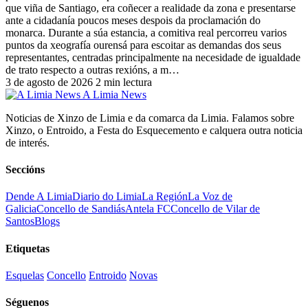
que viña de Santiago, era coñecer a realidade da zona e presentarse
ante a cidadanía poucos meses despois da proclamación do
monarca. Durante a súa estancia, a comitiva real percorreu varios
puntos da xeografía ourensá para escoitar as demandas dos seus
representantes, centradas principalmente na necesidade de igualdade
de trato respecto a outras rexións, a m…
3 de agosto de 2026
2 min lectura
A Limia News
Noticias de Xinzo de Limia e da comarca da Limia. Falamos sobre
Xinzo, o Entroido, a Festa do Esquecemento e calquera outra noticia
de interés.
Seccións
Dende A Limia
Diario do Limia
La Región
La Voz de
Galicia
Concello de Sandiás
Antela FC
Concello de Vilar de
Santos
Blogs
Etiquetas
Esquelas
Concello
Entroido
Novas
Séguenos