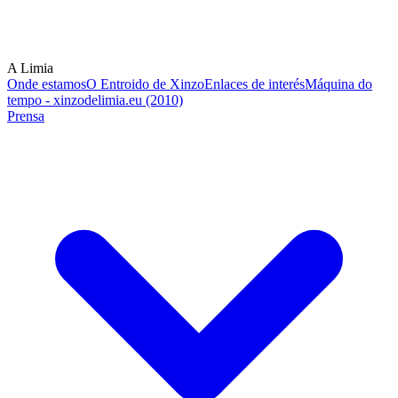
A Limia
Onde estamos
O Entroido de Xinzo
Enlaces de interés
Máquina do
tempo - xinzodelimia.eu (2010)
Prensa