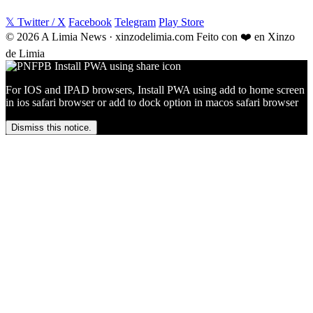
𝕏 Twitter / X
Facebook
Telegram
Play Store
© 2026 A Limia News · xinzodelimia.com
Feito con ❤️ en Xinzo
de Limia
For IOS and IPAD browsers, Install PWA using add to home screen
in ios safari browser or add to dock option in macos safari browser
Dismiss this notice.