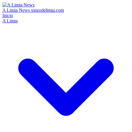
A Limia News
xinzodelimia.com
Inicio
A Limia