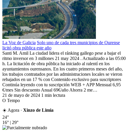
La Voz de Galicia
Solo uno de cada tres municipios de Ourense
licitó obra pública este año
Santi M. Amil La ciudad lidera el ránking gallego pese a bajar el
ritmo inversor en 3 millones 21 may 2024 . Actualizado a las 05:00
h. La licitación de obra pública ha iniciado al ralentí en los
ayuntamientos ourensanos. En los cuatro primeros meses del año,
los trabajos contratados por las administraciones locales se vieron
rebajados en un 17 % con Contenido exclusivo para suscriptores
Continúa leyendo con tu suscripción WEB + APP Mensual 6,95
€/mes Sin descuento Anual 69€/año Ahorra 2 me…
21 de mayo de 2024
1 min lectura
O Tempo
☀️ Agora ·
Xinzo de Limia
24°
16°
|
29°