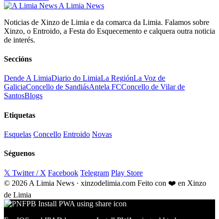
A Limia News
Noticias de Xinzo de Limia e da comarca da Limia. Falamos sobre
Xinzo, o Entroido, a Festa do Esquecemento e calquera outra noticia
de interés.
Seccións
Dende A Limia
Diario do Limia
La Región
La Voz de
Galicia
Concello de Sandiás
Antela FC
Concello de Vilar de
Santos
Blogs
Etiquetas
Esquelas
Concello
Entroido
Novas
Séguenos
𝕏 Twitter / X
Facebook
Telegram
Play Store
© 2026 A Limia News · xinzodelimia.com
Feito con ❤️ en Xinzo
de Limia