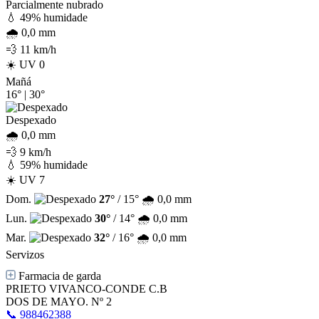
Parcialmente nubrado
💧 49% humidade
🌧️ 0,0 mm
💨 11 km/h
☀️ UV 0
Mañá
16°
|
30°
Despexado
🌧️ 0,0 mm
💨 9 km/h
💧 59% humidade
☀️ UV 7
Dom.
27°
/ 15°
🌧️ 0,0 mm
Lun.
30°
/ 14°
🌧️ 0,0 mm
Mar.
32°
/ 16°
🌧️ 0,0 mm
Servizos
Farmacia de garda
PRIETO VIVANCO-CONDE C.B
DOS DE MAYO. Nº 2
📞 988462388