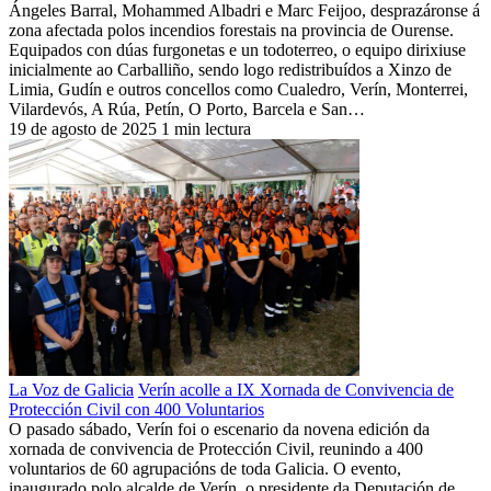
Ángeles Barral, Mohammed Albadri e Marc Feijoo, desprazáronse á
zona afectada polos incendios forestais na provincia de Ourense.
Equipados con dúas furgonetas e un todoterreo, o equipo dirixiuse
inicialmente ao Carballiño, sendo logo redistribuídos a Xinzo de
Limia, Gudín e outros concellos como Cualedro, Verín, Monterrei,
Vilardevós, A Rúa, Petín, O Porto, Barcela e San…
19 de agosto de 2025
1 min lectura
La Voz de Galicia
Verín acolle a IX Xornada de Convivencia de
Protección Civil con 400 Voluntarios
O pasado sábado, Verín foi o escenario da novena edición da
xornada de convivencia de Protección Civil, reunindo a 400
voluntarios de 60 agrupacións de toda Galicia. O evento,
inaugurado polo alcalde de Verín, o presidente da Deputación de