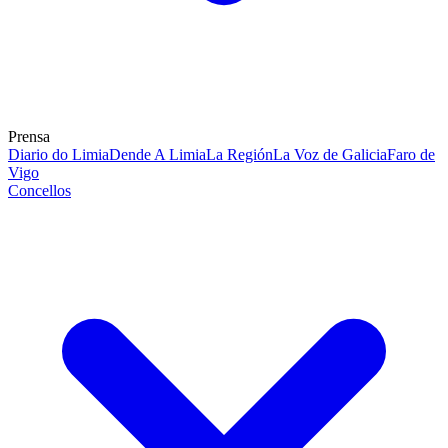
Prensa
Diario do Limia
Dende A Limia
La Región
La Voz de Galicia
Faro de
Vigo
Concellos