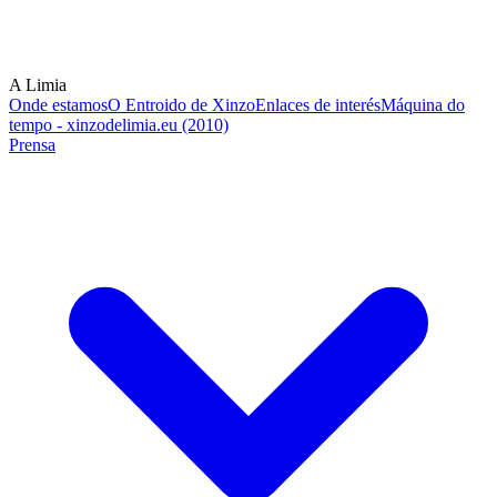
A Limia
Onde estamos
O Entroido de Xinzo
Enlaces de interés
Máquina do
tempo - xinzodelimia.eu (2010)
Prensa