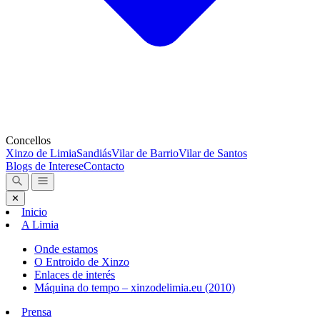
Concellos
Xinzo de Limia
Sandiás
Vilar de Barrio
Vilar de Santos
Blogs de Interese
Contacto
✕
Inicio
A Limia
Onde estamos
O Entroido de Xinzo
Enlaces de interés
Máquina do tempo – xinzodelimia.eu (2010)
Prensa