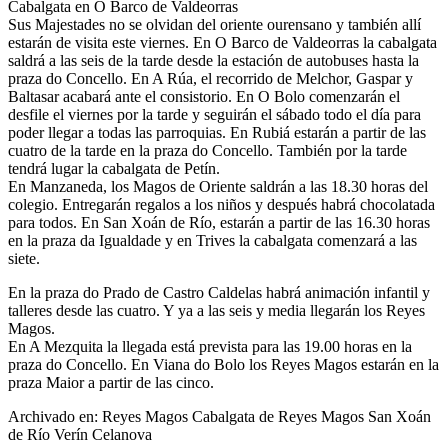
Cabalgata en O Barco de Valdeorras
Sus Majestades no se olvidan del oriente ourensano y también allí
estarán de visita este viernes. En O Barco de Valdeorras la cabalgata
saldrá a las seis de la tarde desde la estación de autobuses hasta la
praza do Concello. En A Rúa, el recorrido de Melchor, Gaspar y
Baltasar acabará ante el consistorio. En O Bolo comenzarán el
desfile el viernes por la tarde y seguirán el sábado todo el día para
poder llegar a todas las parroquias. En Rubiá estarán a partir de las
cuatro de la tarde en la praza do Concello. También por la tarde
tendrá lugar la cabalgata de Petín.
En Manzaneda, los Magos de Oriente saldrán a las 18.30 horas del
colegio. Entregarán regalos a los niños y después habrá chocolatada
para todos. En San Xoán de Río, estarán a partir de las 16.30 horas
en la praza da Igualdade y en Trives la cabalgata comenzará a las
siete.
En la praza do Prado de Castro Caldelas habrá animación infantil y
talleres desde las cuatro. Y ya a las seis y media llegarán los Reyes
Magos.
En A Mezquita la llegada está prevista para las 19.00 horas en la
praza do Concello. En Viana do Bolo los Reyes Magos estarán en la
praza Maior a partir de las cinco.
Archivado en: Reyes Magos Cabalgata de Reyes Magos San Xoán
de Río Verín Celanova