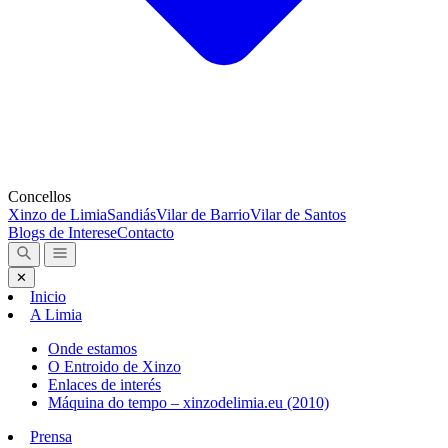
Concellos
Xinzo de Limia
Sandiás
Vilar de Barrio
Vilar de Santos
Blogs de Interese
Contacto
✕
Inicio
A Limia
Onde estamos
O Entroido de Xinzo
Enlaces de interés
Máquina do tempo – xinzodelimia.eu (2010)
Prensa