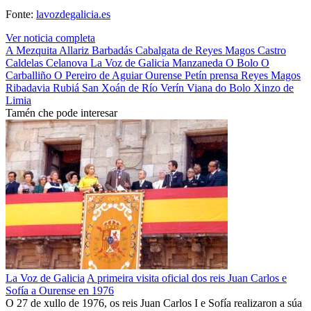
Fonte:
lavozdegalicia.es
Ver noticia completa
A Mezquita
Allariz
Barbadás
Cabalgata de Reyes Magos
Castro
Caldelas
Celanova
La Voz de Galicia
Manzaneda
O Bolo
O
Carballiño
O Pereiro de Aguiar
Ourense
Petín
prensa
Reyes Magos
Ribadavia
Rubiá
San Xoán de Río
Verín
Viana do Bolo
Xinzo de
Limia
Tamén che pode interesar
La Voz de Galicia
A primeira visita oficial dos reis Juan Carlos e
Sofía a Ourense en 1976
O 27 de xullo de 1976, os reis Juan Carlos I e Sofía realizaron a súa