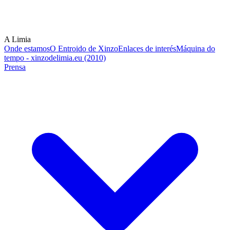
A Limia
Onde estamos
O Entroido de Xinzo
Enlaces de interés
Máquina do
tempo - xinzodelimia.eu (2010)
Prensa