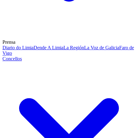
Prensa
Diario do Limia
Dende A Limia
La Región
La Voz de Galicia
Faro de
Vigo
Concellos