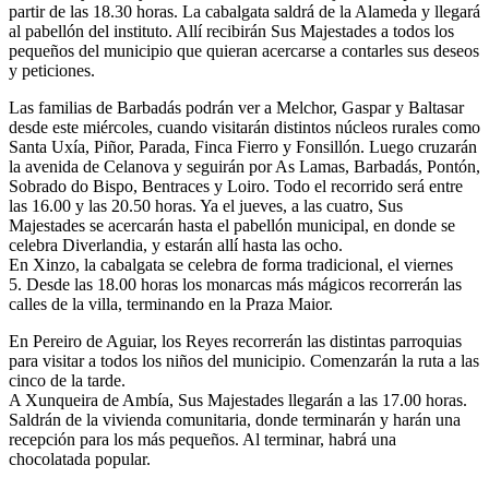
partir de las 18.30 horas. La cabalgata saldrá de la Alameda y llegará
al pabellón del instituto. Allí recibirán Sus Majestades a todos los
pequeños del municipio que quieran acercarse a contarles sus deseos
y peticiones.
Las familias de Barbadás podrán ver a Melchor, Gaspar y Baltasar
desde este miércoles, cuando visitarán distintos núcleos rurales como
Santa Uxía, Piñor, Parada, Finca Fierro y Fonsillón. Luego cruzarán
la avenida de Celanova y seguirán por As Lamas, Barbadás, Pontón,
Sobrado do Bispo, Bentraces y Loiro. Todo el recorrido será entre
las 16.00 y las 20.50 horas. Ya el jueves, a las cuatro, Sus
Majestades se acercarán hasta el pabellón municipal, en donde se
celebra Diverlandia, y estarán allí hasta las ocho.
En Xinzo, la cabalgata se celebra de forma tradicional, el viernes
5. Desde las 18.00 horas los monarcas más mágicos recorrerán las
calles de la villa, terminando en la Praza Maior.
En Pereiro de Aguiar, los Reyes recorrerán las distintas parroquias
para visitar a todos los niños del municipio. Comenzarán la ruta a las
cinco de la tarde.
A Xunqueira de Ambía, Sus Majestades llegarán a las 17.00 horas.
Saldrán de la vivienda comunitaria, donde terminarán y harán una
recepción para los más pequeños. Al terminar, habrá una
chocolatada popular.