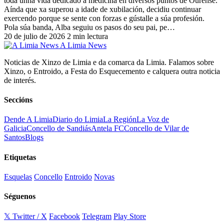
toda unha vida dedicado á medicina en diversos puntos de Ourense.
Aínda que xa superou a idade de xubilación, decidiu continuar
exercendo porque se sente con forzas e gústalle a súa profesión.
Pola súa banda, Alba seguiu os pasos do seu pai, pe…
20 de julio de 2026
2 min lectura
A Limia News
Noticias de Xinzo de Limia e da comarca da Limia. Falamos sobre
Xinzo, o Entroido, a Festa do Esquecemento e calquera outra noticia
de interés.
Seccións
Dende A Limia
Diario do Limia
La Región
La Voz de
Galicia
Concello de Sandiás
Antela FC
Concello de Vilar de
Santos
Blogs
Etiquetas
Esquelas
Concello
Entroido
Novas
Séguenos
𝕏 Twitter / X
Facebook
Telegram
Play Store