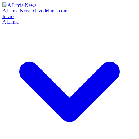
A Limia News
xinzodelimia.com
Inicio
A Limia