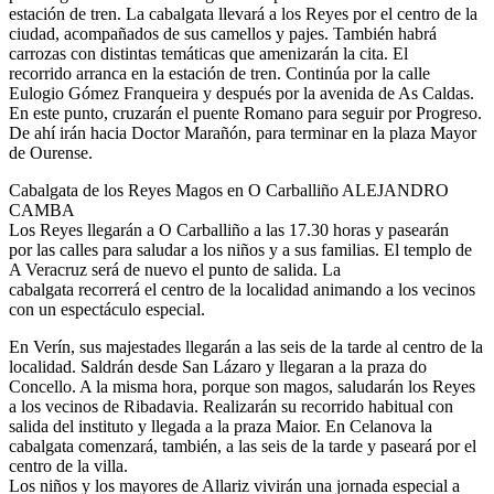
estación de tren. La cabalgata llevará a los Reyes por el centro de la
ciudad, acompañados de sus camellos y pajes. También habrá
carrozas con distintas temáticas que amenizarán la cita. El
recorrido arranca en la estación de tren. Continúa por la calle
Eulogio Gómez Franqueira y después por la avenida de As Caldas.
En este punto, cruzarán el puente Romano para seguir por Progreso.
De ahí irán hacia Doctor Marañón, para terminar en la plaza Mayor
de Ourense.
Cabalgata de los Reyes Magos en O Carballiño ALEJANDRO
CAMBA
Los Reyes llegarán a O Carballiño a las 17.30 horas y pasearán
por las calles para saludar a los niños y a sus familias. El templo de
A Veracruz será de nuevo el punto de salida. La
cabalgata recorrerá el centro de la localidad animando a los vecinos
con un espectáculo especial.
En Verín, sus majestades llegarán a las seis de la tarde al centro de la
localidad. Saldrán desde San Lázaro y llegaran a la praza do
Concello. A la misma hora, porque son magos, saludarán los Reyes
a los vecinos de Ribadavia. Realizarán su recorrido habitual con
salida del instituto y llegada a la praza Maior. En Celanova la
cabalgata comenzará, también, a las seis de la tarde y paseará por el
centro de la villa.
Los niños y los mayores de Allariz vivirán una jornada especial a