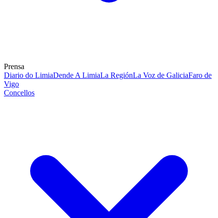
Prensa
Diario do Limia
Dende A Limia
La Región
La Voz de Galicia
Faro de
Vigo
Concellos