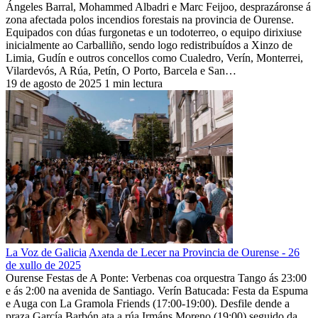
Ángeles Barral, Mohammed Albadri e Marc Feijoo, desprazáronse á
zona afectada polos incendios forestais na provincia de Ourense.
Equipados con dúas furgonetas e un todoterreo, o equipo dirixiuse
inicialmente ao Carballiño, sendo logo redistribuídos a Xinzo de
Limia, Gudín e outros concellos como Cualedro, Verín, Monterrei,
Vilardevós, A Rúa, Petín, O Porto, Barcela e San…
19 de agosto de 2025
1 min lectura
La Voz de Galicia
Axenda de Lecer na Provincia de Ourense - 26
de xullo de 2025
Ourense Festas de A Ponte: Verbenas coa orquestra Tango ás 23:00
e ás 2:00 na avenida de Santiago. Verín Batucada: Festa da Espuma
e Auga con La Gramola Friends (17:00-19:00). Desfile dende a
praza García Barbón ata a rúa Irmáns Moreno (19:00) seguido da