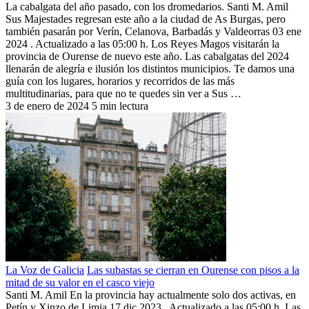
La cabalgata del año pasado, con los dromedarios. Santi M. Amil
Sus Majestades regresan este año a la ciudad de As Burgas, pero
también pasarán por Verín, Celanova, Barbadás y Valdeorras 03 ene
2024 . Actualizado a las 05:00 h. Los Reyes Magos visitarán la
provincia de Ourense de nuevo este año. Las cabalgatas del 2024
llenarán de alegría e ilusión los distintos municipios. Te damos una
guía con los lugares, horarios y recorridos de las más
multitudinarias, para que no te quedes sin ver a Sus …
3 de enero de 2024
5 min lectura
La Voz de Galicia
Las subastas se cierran en Ourense con pisos a la
mitad de su valor en el casco viejo
Santi M. Amil En la provincia hay actualmente solo dos activas, en
Petín y Xinzo de Limia 17 dic 2023 . Actualizado a las 05:00 h. Las