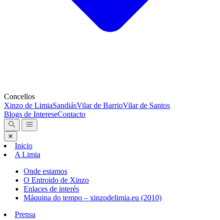
Concellos
Xinzo de Limia
Sandiás
Vilar de Barrio
Vilar de Santos
Blogs de Interese
Contacto
✕
Inicio
A Limia
Onde estamos
O Entroido de Xinzo
Enlaces de interés
Máquina do tempo – xinzodelimia.eu (2010)
Prensa