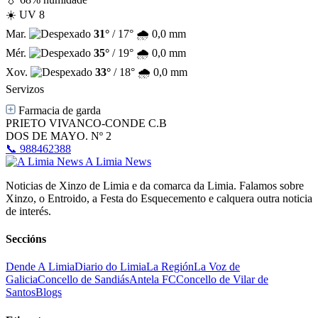
☀️ UV 8
Mar.
31°
/ 17°
🌧️ 0,0 mm
Mér.
35°
/ 19°
🌧️ 0,0 mm
Xov.
33°
/ 18°
🌧️ 0,0 mm
Servizos
Farmacia de garda
PRIETO VIVANCO-CONDE C.B
DOS DE MAYO. Nº 2
📞 988462388
A Limia News
Noticias de Xinzo de Limia e da comarca da Limia. Falamos sobre
Xinzo, o Entroido, a Festa do Esquecemento e calquera outra noticia
de interés.
Seccións
Dende A Limia
Diario do Limia
La Región
La Voz de
Galicia
Concello de Sandiás
Antela FC
Concello de Vilar de
Santos
Blogs