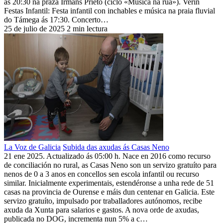
ás 20:30 na praza Irmáns Prieto (ciclo «Música na rúa»). Verín
Festas Infantil: Festa infantil con inchables e música na praia fluvial
do Támega ás 17:30. Concerto…
25 de julio de 2025
2 min lectura
La Voz de Galicia
Subida das axudas ás Casas Neno
21 ene 2025. Actualizado ás 05:00 h. Nace en 2016 como recurso
de conciliación no rural, as Casas Neno son un servizo gratuíto para
nenos de 0 a 3 anos en concellos sen escola infantil ou recurso
similar. Inicialmente experimentais, estendéronse a unha rede de 51
casas na provincia de Ourense e máis dun centenar en Galicia. Este
servizo gratuíto, impulsado por traballadores autónomos, recibe
axuda da Xunta para salarios e gastos. A nova orde de axudas,
publicada no DOG, incrementa nun 5% a c…