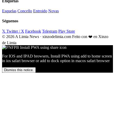
Etiquetas
Esquelas
Concello
Entroido
Novas
Séguenos
𝕏 Twitter / X
Facebook
Telegram
Play Store
© 2026 A Limia News · xinzodelimia.com
Feito con ❤️ en Xinzo
de Limia
For IOS and IPAD browsers, Install PWA using add to home screen
in ios safari browser or add to dock option in macos safari browser
Dismiss this notice.