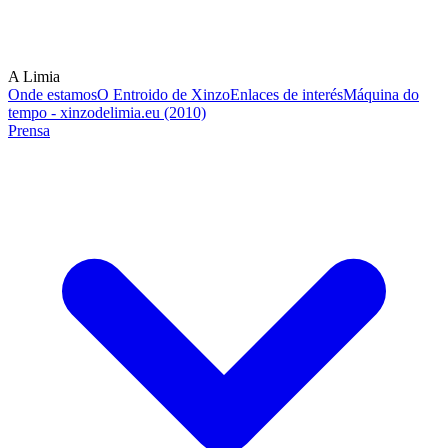
A Limia
Onde estamos
O Entroido de Xinzo
Enlaces de interés
Máquina do
tempo - xinzodelimia.eu (2010)
Prensa