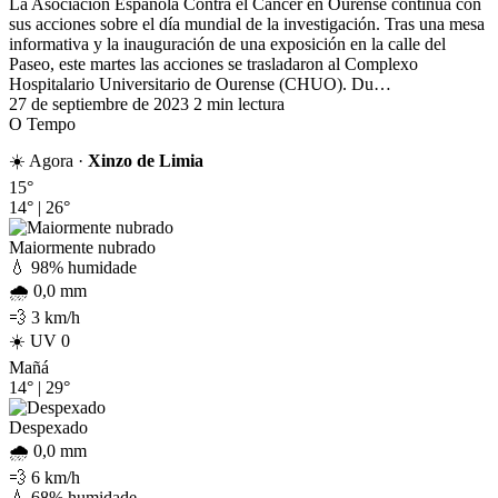
La Asociación Española Contra el Cáncer en Ourense continúa con
sus acciones sobre el día mundial de la investigación. Tras una mesa
informativa y la inauguración de una exposición en la calle del
Paseo, este martes las acciones se trasladaron al Complexo
Hospitalario Universitario de Ourense (CHUO). Du…
27 de septiembre de 2023
2 min lectura
O Tempo
☀️ Agora ·
Xinzo de Limia
15°
14°
|
26°
Maiormente nubrado
💧 98% humidade
🌧️ 0,0 mm
💨 3 km/h
☀️ UV 0
Mañá
14°
|
29°
Despexado
🌧️ 0,0 mm
💨 6 km/h
💧 68% humidade