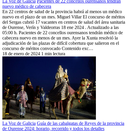
La Voz de Galicia
Pacientes de 22 concellos ourensanos tendrán
nuevo médico de cabecera
En 22 centros de salud de la provincia habrá al menos un médico
nuevo en el plazo de un mes. Miguel Villar El concurso de méritos
del Sergas cubrió 17 vacantes en centros de salud del área sanitaria
de Ourense, Verín y Valdeorras 18 ene 2024 . Actualizado a las
05:00 h. Pacientes de 22 concellos ourensanos tendrán médico de
cabecera nuevo en menos de un mes. Ayer la Xunta resolvió la
adjudicación de las plazas de difícil cobertura que salieron en el
concurso de méritos convocado Contenido exc…
18 de enero de 2024
1 min lectura
La Voz de Galicia
Guía de las cabalgatas de Reyes de la provincia
de Ourense 2024: horario, recorrido y todos los detalles