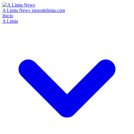
A Limia News
xinzodelimia.com
Inicio
A Limia