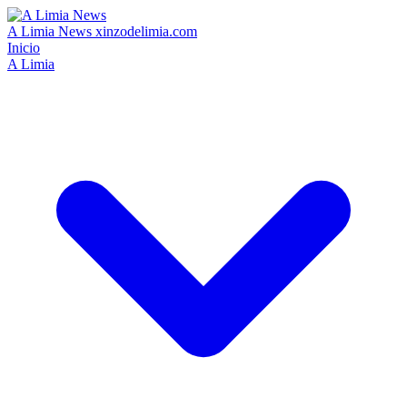
A Limia News
xinzodelimia.com
Inicio
A Limia