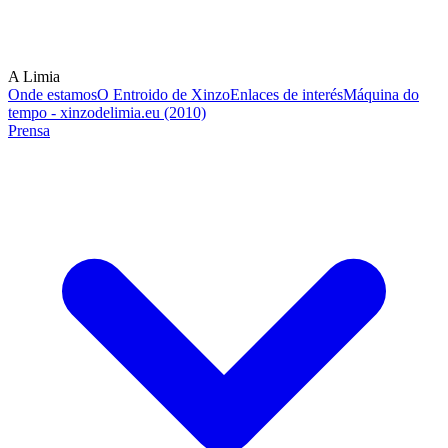
A Limia
Onde estamos
O Entroido de Xinzo
Enlaces de interés
Máquina do
tempo - xinzodelimia.eu (2010)
Prensa