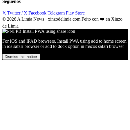
Séguenos
𝕏 Twitter / X
Facebook
Telegram
Play Store
© 2026 A Limia News · xinzodelimia.com
Feito con ❤️ en Xinzo
de Limia
For IOS and IPAD browsers, Install PWA using add to home screen
in ios safari browser or add to dock option in macos safari browser
Dismiss this notice.