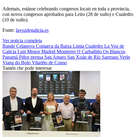
Ademais, estánse celebrando congresos locais en toda a provincia,
con novos congresos aprobados para Leiro (28 de xuño) e Cualedro
(10 de xullo).
Fonte:
lavozdegalicia.es
Ver noticia completa
Bande
Celanova
Comarca da Baixa Limia
Cualedro
La Voz de
Galicia
Luis Menor
Madrid
Monterrei
O Carballiño
Os Blancos
Panamá
Piñor
prensa
San Amaro
San Xoán de Río
Sarreaus
Verín
Viana do Bolo
Vilariño de Conso
Tamén che pode interesar