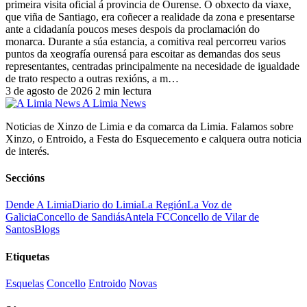
primeira visita oficial á provincia de Ourense. O obxecto da viaxe,
que viña de Santiago, era coñecer a realidade da zona e presentarse
ante a cidadanía poucos meses despois da proclamación do
monarca. Durante a súa estancia, a comitiva real percorreu varios
puntos da xeografía ourensá para escoitar as demandas dos seus
representantes, centradas principalmente na necesidade de igualdade
de trato respecto a outras rexións, a m…
3 de agosto de 2026
2 min lectura
A Limia News
Noticias de Xinzo de Limia e da comarca da Limia. Falamos sobre
Xinzo, o Entroido, a Festa do Esquecemento e calquera outra noticia
de interés.
Seccións
Dende A Limia
Diario do Limia
La Región
La Voz de
Galicia
Concello de Sandiás
Antela FC
Concello de Vilar de
Santos
Blogs
Etiquetas
Esquelas
Concello
Entroido
Novas