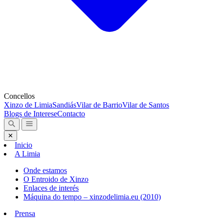
Concellos
Xinzo de Limia
Sandiás
Vilar de Barrio
Vilar de Santos
Blogs de Interese
Contacto
✕
Inicio
A Limia
Onde estamos
O Entroido de Xinzo
Enlaces de interés
Máquina do tempo – xinzodelimia.eu (2010)
Prensa