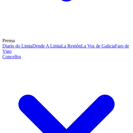
Prensa
Diario do Limia
Dende A Limia
La Región
La Voz de Galicia
Faro de
Vigo
Concellos