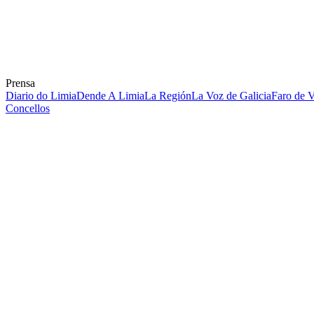
Prensa
Diario do Limia
Dende A Limia
La Región
La Voz de Galicia
Faro de 
Concellos