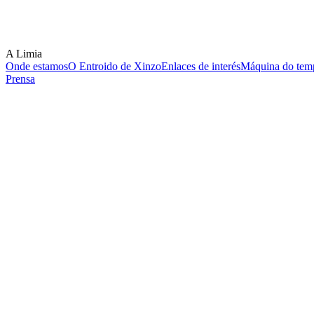
A Limia
Onde estamos
O Entroido de Xinzo
Enlaces de interés
Máquina do temp
Prensa