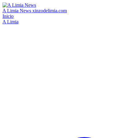
A Limia News
xinzodelimia.com
Inicio
A Limia