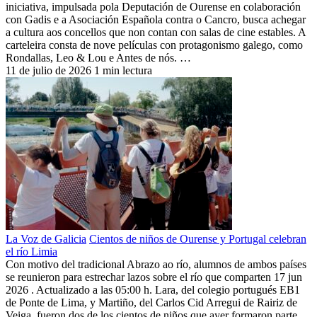
iniciativa, impulsada pola Deputación de Ourense en colaboración
con Gadis e a Asociación Española contra o Cancro, busca achegar
a cultura aos concellos que non contan con salas de cine estables. A
carteleira consta de nove películas con protagonismo galego, como
Rondallas, Leo & Lou e Antes de nós. …
11 de julio de 2026
1 min lectura
La Voz de Galicia
Cientos de niños de Ourense y Portugal celebran
el río Limia
Con motivo del tradicional Abrazo ao río, alumnos de ambos países
se reunieron para estrechar lazos sobre el río que comparten 17 jun
2026 . Actualizado a las 05:00 h. Lara, del colegio portugués EB1
de Ponte de Lima, y Martiño, del Carlos Cid Arregui de Rairiz de
Veiga, fueron dos de los cientos de niños que ayer formaron parte