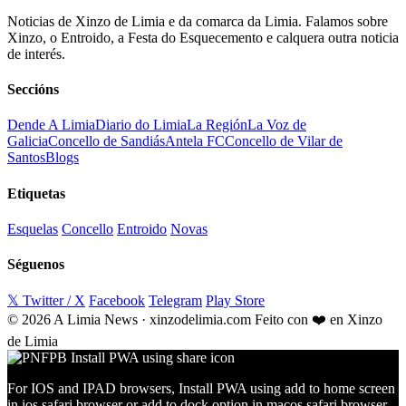
Noticias de Xinzo de Limia e da comarca da Limia. Falamos sobre
Xinzo, o Entroido, a Festa do Esquecemento e calquera outra noticia
de interés.
Seccións
Dende A Limia
Diario do Limia
La Región
La Voz de
Galicia
Concello de Sandiás
Antela FC
Concello de Vilar de
Santos
Blogs
Etiquetas
Esquelas
Concello
Entroido
Novas
Séguenos
𝕏 Twitter / X
Facebook
Telegram
Play Store
© 2026 A Limia News · xinzodelimia.com
Feito con ❤️ en Xinzo
de Limia
For IOS and IPAD browsers, Install PWA using add to home screen
in ios safari browser or add to dock option in macos safari browser