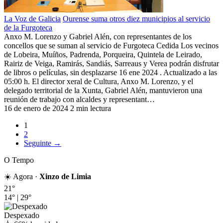
La Voz de Galicia
Ourense suma otros diez municipios al servicio
de la Furgoteca
Anxo M. Lorenzo y Gabriel Alén, con representantes de los
concellos que se suman al servicio de Furgoteca Cedida Los vecinos
de Lobeira, Muíños, Padrenda, Porqueira, Quintela de Leirado,
Rairiz de Veiga, Ramirás, Sandiás, Sarreaus y Verea podrán disfrutar
de libros o películas, sin desplazarse 16 ene 2024 . Actualizado a las
05:00 h. El director xeral de Cultura, Anxo M. Lorenzo, y el
delegado territorial de la Xunta, Gabriel Alén, mantuvieron una
reunión de trabajo con alcaldes y representant…
16 de enero de 2024
2 min lectura
1
2
Seguinte →
O Tempo
☀️ Agora ·
Xinzo de Limia
21°
14°
|
29°
Despexado