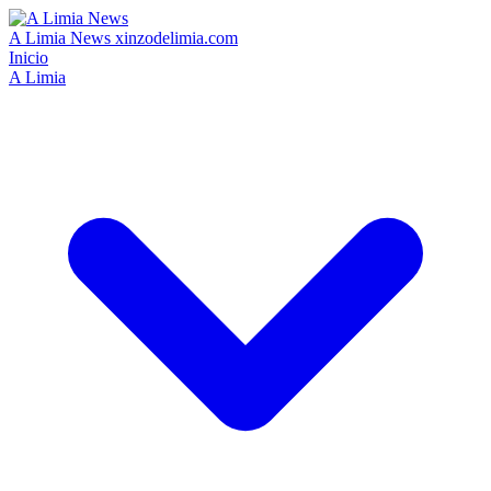
A Limia News
xinzodelimia.com
Inicio
A Limia