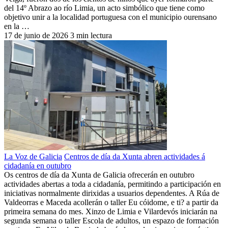
del 14º Abrazo ao río Limia, un acto simbólico que tiene como
objetivo unir a la localidad portuguesa con el municipio ourensano
en la …
17 de junio de 2026
3 min lectura
La Voz de Galicia
Centros de día da Xunta abren actividades á
cidadanía en outubro
Os centros de día da Xunta de Galicia ofrecerán en outubro
actividades abertas a toda a cidadanía, permitindo a participación en
iniciativas normalmente dirixidas a usuarios dependentes. A Rúa de
Valdeorras e Maceda acollerán o taller Eu cóidome, e ti? a partir da
primeira semana do mes. Xinzo de Limia e Vilardevós iniciarán na
segunda semana o taller Escola de adultos, un espazo de formación