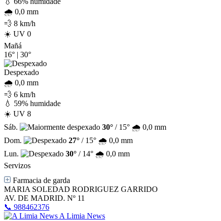
💧 66% humidade
🌧️ 0,0 mm
💨 8 km/h
☀️ UV 0
Mañá
16°
|
30°
Despexado
🌧️ 0,0 mm
💨 6 km/h
💧 59% humidade
☀️ UV 8
Sáb.
30°
/ 15°
🌧️ 0,0 mm
Dom.
27°
/ 15°
🌧️ 0,0 mm
Lun.
30°
/ 14°
🌧️ 0,0 mm
Servizos
Farmacia de garda
MARIA SOLEDAD RODRIGUEZ GARRIDO
AV. DE MADRID. Nº 11
📞 988462376
A Limia News