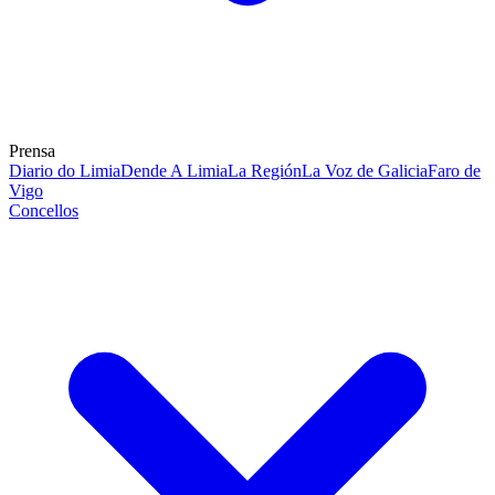
Prensa
Diario do Limia
Dende A Limia
La Región
La Voz de Galicia
Faro de
Vigo
Concellos