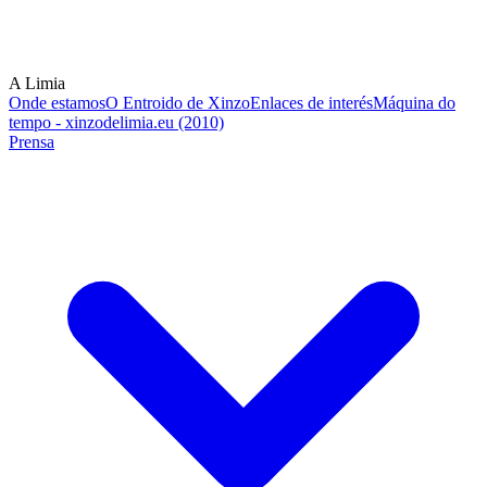
A Limia
Onde estamos
O Entroido de Xinzo
Enlaces de interés
Máquina do
tempo - xinzodelimia.eu (2010)
Prensa