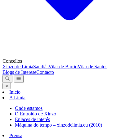
Concellos
Xinzo de Limia
Sandiás
Vilar de Barrio
Vilar de Santos
Blogs de Interese
Contacto
✕
Inicio
A Limia
Onde estamos
O Entroido de Xinzo
Enlaces de interés
Máquina do tempo – xinzodelimia.eu (2010)
Prensa