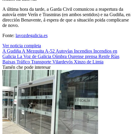
A última hora da tarde, a Garda Civil comunicou a reapertura da
autovía entre Verín e Trasmiras (en ambos sentidos) e na Gudiña, en
dirección Benavente, á espera de que a situación poida complicarse
de novo.
Fonte:
lavozdegalicia.es
Ver noticia completa
A Gudiña
A Mezquita
A-52
Autovías
Incendios
Incendios en
Galicia
La Voz de Galicia
Oímbra
Ourense
prensa
Renfe
Rías
Baixas
Tráfico
Transporte
Vilardevós
Xinzo de Limia
Tamén che pode interesar