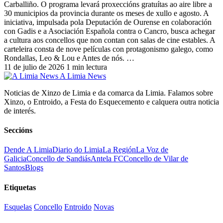
Carballiño. O programa levará proxeccións gratuítas ao aire libre a
30 municipios da provincia durante os meses de xullo e agosto. A
iniciativa, impulsada pola Deputación de Ourense en colaboración
con Gadis e a Asociación Española contra o Cancro, busca achegar
a cultura aos concellos que non contan con salas de cine estables. A
carteleira consta de nove películas con protagonismo galego, como
Rondallas, Leo & Lou e Antes de nós. …
11 de julio de 2026
1 min lectura
A Limia News
Noticias de Xinzo de Limia e da comarca da Limia. Falamos sobre
Xinzo, o Entroido, a Festa do Esquecemento e calquera outra noticia
de interés.
Seccións
Dende A Limia
Diario do Limia
La Región
La Voz de
Galicia
Concello de Sandiás
Antela FC
Concello de Vilar de
Santos
Blogs
Etiquetas
Esquelas
Concello
Entroido
Novas