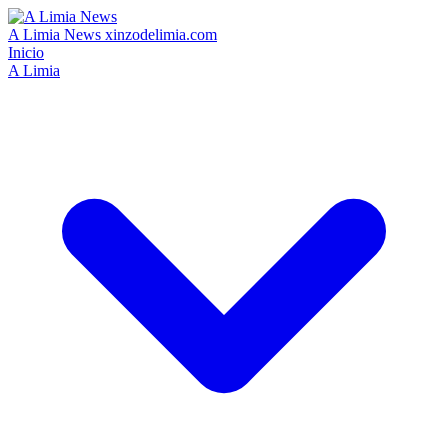
A Limia News
xinzodelimia.com
Inicio
A Limia