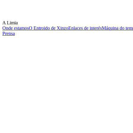
A Limia
Onde estamos
O Entroido de Xinzo
Enlaces de interés
Máquina do temp
Prensa