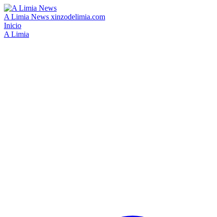
A Limia News
xinzodelimia.com
Inicio
A Limia