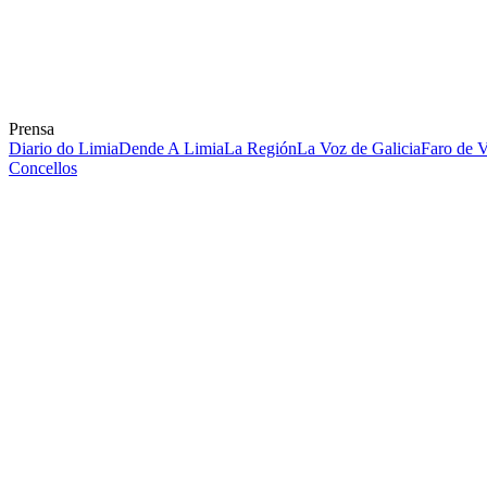
Prensa
Diario do Limia
Dende A Limia
La Región
La Voz de Galicia
Faro de 
Concellos