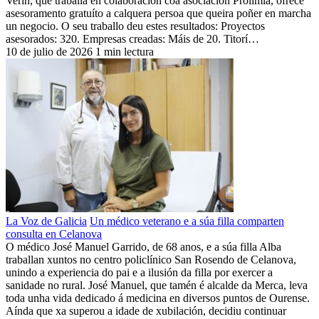
Verín, que traballa en colaboración coa asociación Prolimia, ofrece
asesoramento gratuíto a calquera persoa que queira poñer en marcha
un negocio. O seu traballo deu estes resultados: Proyectos
asesorados: 320. Empresas creadas: Máis de 20. Titorí…
10 de julio de 2026
1 min lectura
La Voz de Galicia
Un médico veterano e a súa filla comparten
consulta en Celanova
O médico José Manuel Garrido, de 68 anos, e a súa filla Alba
traballan xuntos no centro policlínico San Rosendo de Celanova,
unindo a experiencia do pai e a ilusión da filla por exercer a
sanidade no rural. José Manuel, que tamén é alcalde da Merca, leva
toda unha vida dedicado á medicina en diversos puntos de Ourense.
Aínda que xa superou a idade de xubilación, decidiu continuar