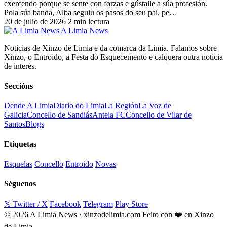
exercendo porque se sente con forzas e gústalle a súa profesión.
Pola súa banda, Alba seguiu os pasos do seu pai, pe…
20 de julio de 2026
2 min lectura
A Limia News
Noticias de Xinzo de Limia e da comarca da Limia. Falamos sobre
Xinzo, o Entroido, a Festa do Esquecemento e calquera outra noticia
de interés.
Seccións
Dende A Limia
Diario do Limia
La Región
La Voz de
Galicia
Concello de Sandiás
Antela FC
Concello de Vilar de
Santos
Blogs
Etiquetas
Esquelas
Concello
Entroido
Novas
Séguenos
𝕏 Twitter / X
Facebook
Telegram
Play Store
© 2026 A Limia News · xinzodelimia.com
Feito con ❤️ en Xinzo
de Limia