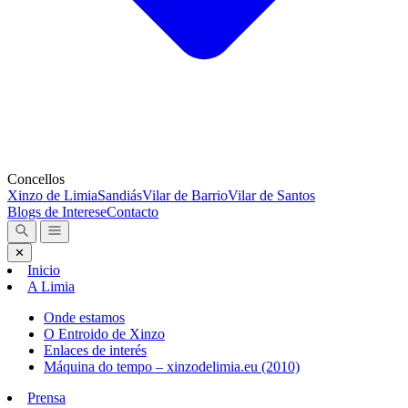
Concellos
Xinzo de Limia
Sandiás
Vilar de Barrio
Vilar de Santos
Blogs de Interese
Contacto
✕
Inicio
A Limia
Onde estamos
O Entroido de Xinzo
Enlaces de interés
Máquina do tempo – xinzodelimia.eu (2010)
Prensa