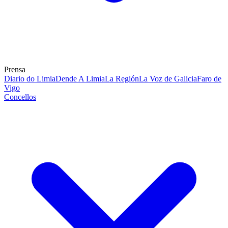
Prensa
Diario do Limia
Dende A Limia
La Región
La Voz de Galicia
Faro de
Vigo
Concellos