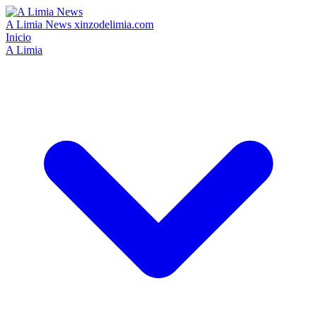
A Limia News
xinzodelimia.com
Inicio
A Limia