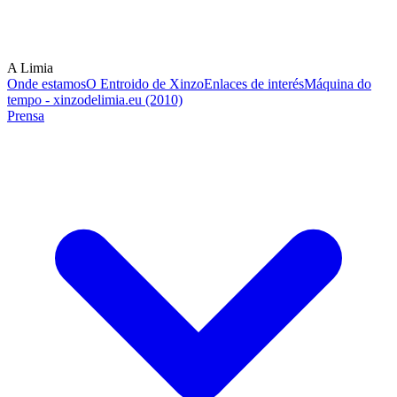
A Limia
Onde estamos
O Entroido de Xinzo
Enlaces de interés
Máquina do
tempo - xinzodelimia.eu (2010)
Prensa