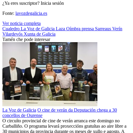
¿Ya eres suscriptor? Inicia sesión
Fonte:
lavozdegalicia.es
Ver noticia completa
Cualedro
La Voz de Galicia
Laza
Oímbra
prensa
Sarreaus
Verín
Vilardevós
Xunta de Galicia
Tamén che pode interesar
La Voz de Galicia
O cine de verán da Deputación chega a 30
concellos de Ourense
O circuíto provincial de cine de verán arranca este domingo no
Carballiño. O programa levará proxeccións gratuítas ao aire libre a
30 municipios da provincia durante os meses de xullo e agosto. A