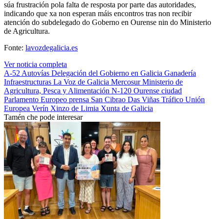
súa frustración pola falta de resposta por parte das autoridades,
indicando que xa non esperan máis encontros tras non recibir
atención do subdelegado do Goberno en Ourense nin do Ministerio
de Agricultura.
Fonte:
lavozdegalicia.es
Ver noticia completa
A-52
Autovías
Delegación del Gobierno en Galicia
Ganadería
Infraestructuras
La Voz de Galicia
Mercosur
Ministerio de
Agricultura, Pesca y Alimentación
N-120
Ourense ciudad
Parlamento Europeo
prensa
San Cibrao Das Viñas
Tráfico
Unión
Europea
Verín
Xinzo de Limia
Xunta de Galicia
Tamén che pode interesar