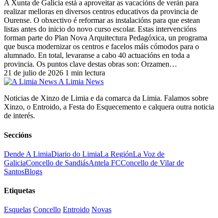
A Xunta de Galicia está a aproveitar as vacacións de verán para
realizar melloras en diversos centros educativos da provincia de
Ourense. O obxectivo é reformar as instalacións para que estean
listas antes do inicio do novo curso escolar. Estas intervencións
forman parte do Plan Nova Arquitectura Pedagóxica, un programa
que busca modernizar os centros e facelos máis cómodos para o
alumnado. En total, levaranse a cabo 40 actuacións en toda a
provincia. Os puntos clave destas obras son: Orzamen…
21 de julio de 2026
1 min lectura
A Limia News
Noticias de Xinzo de Limia e da comarca da Limia. Falamos sobre
Xinzo, o Entroido, a Festa do Esquecemento e calquera outra noticia
de interés.
Seccións
Dende A Limia
Diario do Limia
La Región
La Voz de
Galicia
Concello de Sandiás
Antela FC
Concello de Vilar de
Santos
Blogs
Etiquetas
Esquelas
Concello
Entroido
Novas