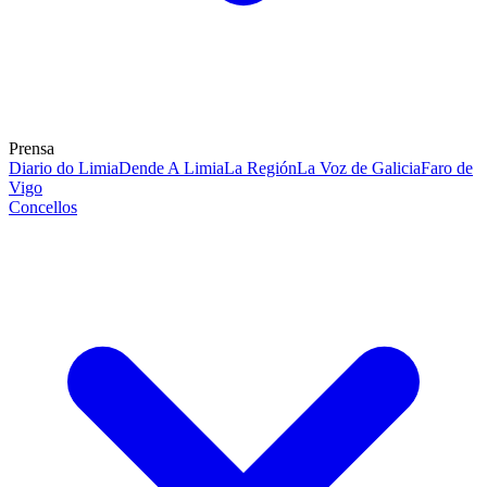
Prensa
Diario do Limia
Dende A Limia
La Región
La Voz de Galicia
Faro de
Vigo
Concellos