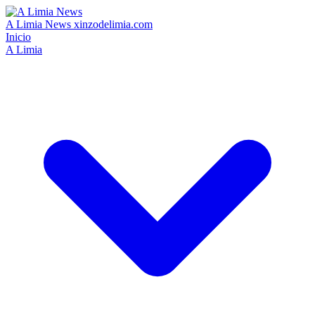
A Limia News
xinzodelimia.com
Inicio
A Limia