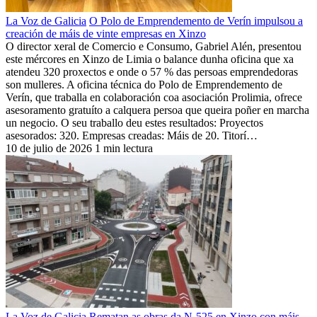
La Voz de Galicia
O Polo de Emprendemento de Verín impulsou a
creación de máis de vinte empresas en Xinzo
O director xeral de Comercio e Consumo, Gabriel Alén, presentou
este mércores en Xinzo de Limia o balance dunha oficina que xa
atendeu 320 proxectos e onde o 57 % das persoas emprendedoras
son mulleres. A oficina técnica do Polo de Emprendemento de
Verín, que traballa en colaboración coa asociación Prolimia, ofrece
asesoramento gratuíto a calquera persoa que queira poñer en marcha
un negocio. O seu traballo deu estes resultados: Proyectos
asesorados: 320. Empresas creadas: Máis de 20. Titorí…
10 de julio de 2026
1 min lectura
La Voz de Galicia
Rematan as obras da N-525 en Xinzo con máis