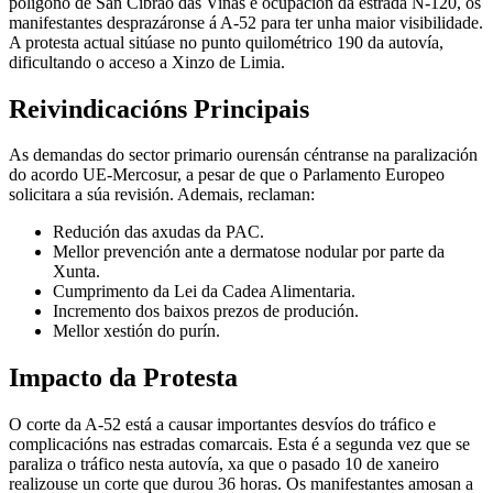
polígono de San Cibrao das Viñas e ocupación da estrada N-120, os
manifestantes desprazáronse á A-52 para ter unha maior visibilidade.
A protesta actual sitúase no punto quilométrico 190 da autovía,
dificultando o acceso a Xinzo de Limia.
Reivindicacións Principais
As demandas do sector primario ourensán céntranse na paralización
do acordo UE-Mercosur, a pesar de que o Parlamento Europeo
solicitara a súa revisión. Ademais, reclaman:
Redución das axudas da PAC.
Mellor prevención ante a dermatose nodular por parte da
Xunta.
Cumprimento da Lei da Cadea Alimentaria.
Incremento dos baixos prezos de produción.
Mellor xestión do purín.
Impacto da Protesta
O corte da A-52 está a causar importantes desvíos do tráfico e
complicacións nas estradas comarcais. Esta é a segunda vez que se
paraliza o tráfico nesta autovía, xa que o pasado 10 de xaneiro
realizouse un corte que durou 36 horas. Os manifestantes amosan a