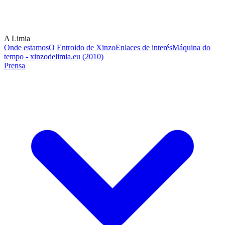
A Limia
Onde estamos
O Entroido de Xinzo
Enlaces de interés
Máquina do
tempo - xinzodelimia.eu (2010)
Prensa