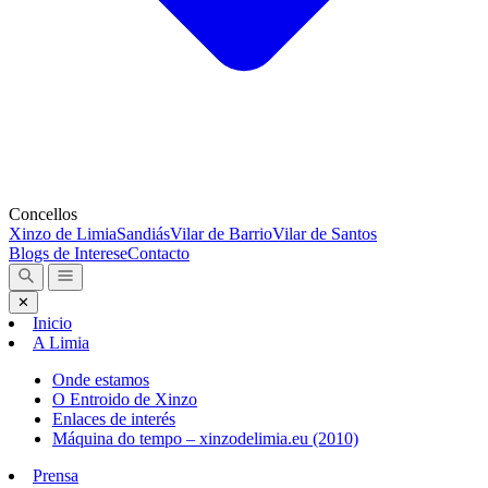
Concellos
Xinzo de Limia
Sandiás
Vilar de Barrio
Vilar de Santos
Blogs de Interese
Contacto
✕
Inicio
A Limia
Onde estamos
O Entroido de Xinzo
Enlaces de interés
Máquina do tempo – xinzodelimia.eu (2010)
Prensa