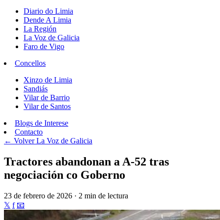
Diario do Limia
Dende A Limia
La Región
La Voz de Galicia
Faro de Vigo
Concellos
Xinzo de Limia
Sandiás
Vilar de Barrio
Vilar de Santos
Blogs de Interese
Contacto
← Volver
La Voz de Galicia
Tractores abandonan a A-52 tras
negociación co Goberno
23 de febrero de 2026 · 2 min de lectura
𝕏
f
📧