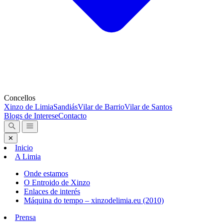
Concellos
Xinzo de Limia
Sandiás
Vilar de Barrio
Vilar de Santos
Blogs de Interese
Contacto
✕
Inicio
A Limia
Onde estamos
O Entroido de Xinzo
Enlaces de interés
Máquina do tempo – xinzodelimia.eu (2010)
Prensa