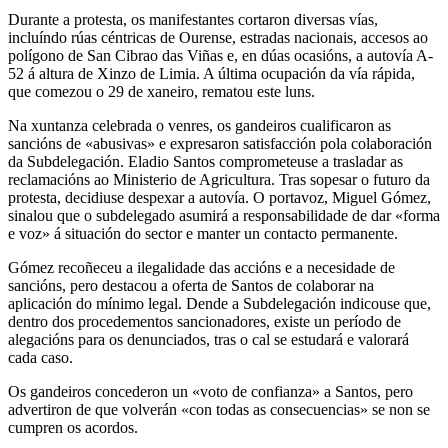
Durante a protesta, os manifestantes cortaron diversas vías,
incluíndo rúas céntricas de Ourense, estradas nacionais, accesos ao
polígono de San Cibrao das Viñas e, en dúas ocasións, a autovía A-
52 á altura de Xinzo de Limia. A última ocupación da vía rápida,
que comezou o 29 de xaneiro, rematou este luns.
Na xuntanza celebrada o venres, os gandeiros cualificaron as
sancións de «abusivas» e expresaron satisfacción pola colaboración
da Subdelegación. Eladio Santos comprometeuse a trasladar as
reclamacións ao Ministerio de Agricultura. Tras sopesar o futuro da
protesta, decidiuse despexar a autovía. O portavoz, Miguel Gómez,
sinalou que o subdelegado asumirá a responsabilidade de dar «forma
e voz» á situación do sector e manter un contacto permanente.
Gómez recoñeceu a ilegalidade das accións e a necesidade de
sancións, pero destacou a oferta de Santos de colaborar na
aplicación do mínimo legal. Dende a Subdelegación indicouse que,
dentro dos procedementos sancionadores, existe un período de
alegacións para os denunciados, tras o cal se estudará e valorará
cada caso.
Os gandeiros concederon un «voto de confianza» a Santos, pero
advertiron de que volverán «con todas as consecuencias» se non se
cumpren os acordos.