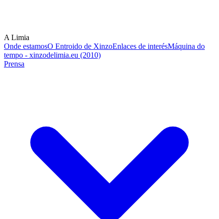
A Limia
Onde estamos
O Entroido de Xinzo
Enlaces de interés
Máquina do
tempo - xinzodelimia.eu (2010)
Prensa