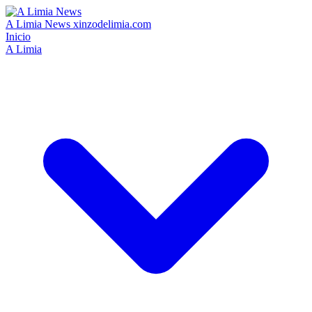
A Limia News
xinzodelimia.com
Inicio
A Limia