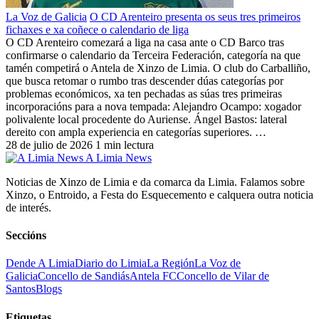
La Voz de Galicia
O CD Arenteiro presenta os seus tres primeiros
fichaxes e xa coñece o calendario de liga
O CD Arenteiro comezará a liga na casa ante o CD Barco tras
confirmarse o calendario da Terceira Federación, categoría na que
tamén competirá o Antela de Xinzo de Limia. O club do Carballiño,
que busca retomar o rumbo tras descender dúas categorías por
problemas económicos, xa ten pechadas as súas tres primeiras
incorporacións para a nova tempada: Alejandro Ocampo: xogador
polivalente local procedente do Auriense. Ángel Bastos: lateral
dereito con ampla experiencia en categorías superiores. …
28 de julio de 2026
1 min lectura
A Limia News
Noticias de Xinzo de Limia e da comarca da Limia. Falamos sobre
Xinzo, o Entroido, a Festa do Esquecemento e calquera outra noticia
de interés.
Seccións
Dende A Limia
Diario do Limia
La Región
La Voz de
Galicia
Concello de Sandiás
Antela FC
Concello de Vilar de
Santos
Blogs
Etiquetas