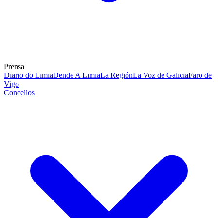
Prensa
Diario do Limia
Dende A Limia
La Región
La Voz de Galicia
Faro de
Vigo
Concellos