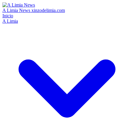
A Limia News
xinzodelimia.com
Inicio
A Limia