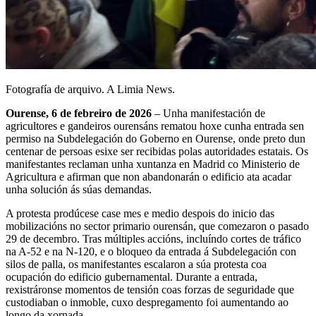
Fotografía de arquivo. A Limia News.
Ourense, 6 de febreiro de 2026
– Unha manifestación de
agricultores e gandeiros ourensáns rematou hoxe cunha entrada sen
permiso na Subdelegación do Goberno en Ourense, onde preto dun
centenar de persoas esixe ser recibidas polas autoridades estatais. Os
manifestantes reclaman unha xuntanza en Madrid co Ministerio de
Agricultura e afirman que non abandonarán o edificio ata acadar
unha solución ás súas demandas.
A protesta prodúcese case mes e medio despois do inicio das
mobilizacións no sector primario ourensán, que comezaron o pasado
29 de decembro. Tras múltiples accións, incluíndo cortes de tráfico
na A-52 e na N-120, e o bloqueo da entrada á Subdelegación con
silos de palla, os manifestantes escalaron a súa protesta coa
ocupación do edificio gubernamental. Durante a entrada,
rexistráronse momentos de tensión coas forzas de seguridade que
custodiaban o inmoble, cuxo despregamento foi aumentando ao
longo da xornada.