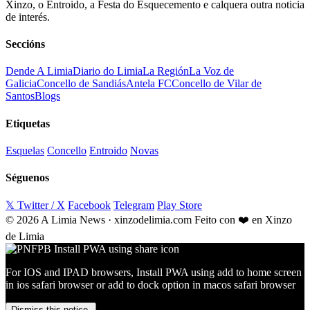
Xinzo, o Entroido, a Festa do Esquecemento e calquera outra noticia
de interés.
Seccións
Dende A Limia
Diario do Limia
La Región
La Voz de
Galicia
Concello de Sandiás
Antela FC
Concello de Vilar de
Santos
Blogs
Etiquetas
Esquelas
Concello
Entroido
Novas
Séguenos
𝕏 Twitter / X
Facebook
Telegram
Play Store
© 2026 A Limia News · xinzodelimia.com
Feito con ❤️ en Xinzo
de Limia
For IOS and IPAD browsers, Install PWA using add to home screen
in ios safari browser or add to dock option in macos safari browser
Dismiss this notice.