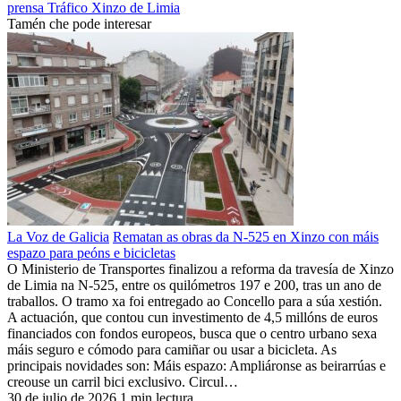
prensa
Tráfico
Xinzo de Limia
Tamén che pode interesar
La Voz de Galicia
Rematan as obras da N-525 en Xinzo con máis
espazo para peóns e bicicletas
O Ministerio de Transportes finalizou a reforma da travesía de Xinzo
de Limia na N-525, entre os quilómetros 197 e 200, tras un ano de
traballos. O tramo xa foi entregado ao Concello para a súa xestión.
A actuación, que contou cun investimento de 4,5 millóns de euros
financiados con fondos europeos, busca que o centro urbano sexa
máis seguro e cómodo para camiñar ou usar a bicicleta. As
principais novidades son: Máis espazo: Ampliáronse as beirarrúas e
creouse un carril bici exclusivo. Circul…
30 de julio de 2026
1 min lectura