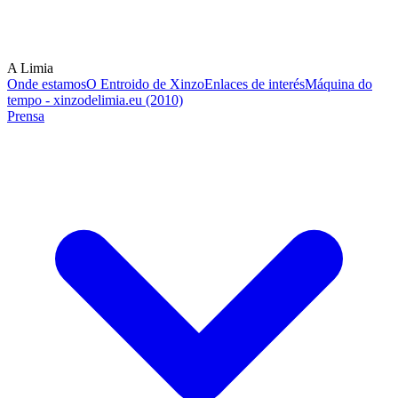
A Limia
Onde estamos
O Entroido de Xinzo
Enlaces de interés
Máquina do
tempo - xinzodelimia.eu (2010)
Prensa