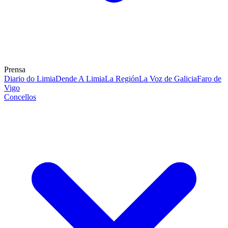
Prensa
Diario do Limia
Dende A Limia
La Región
La Voz de Galicia
Faro de
Vigo
Concellos