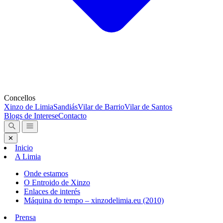
Concellos
Xinzo de Limia
Sandiás
Vilar de Barrio
Vilar de Santos
Blogs de Interese
Contacto
✕
Inicio
A Limia
Onde estamos
O Entroido de Xinzo
Enlaces de interés
Máquina do tempo – xinzodelimia.eu (2010)
Prensa