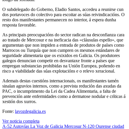
O subdelegado do Goberno, Eladio Santos, accedeu a reunirse cun
dos portavoces do colectivo para escoitar as súas reivindicacións. O
resto dos manifestantes permanecen no interior, á espera dunha
resposta favorable.
As principais preocupacións do sector radican na desconfianza cara
ao tratado de Mercosur e na ineficacia das «cláusulas espello», que
argumentan que non impiden a entrada de produtos de países como
Marrocos ou Turquía que non cumpren os mesmos estándares de
seguridade alimentaria que os exixidos en Galicia. Os produtores
galegos denuncian competir en desvantaxe fronte a países que
empregan substancias prohibidas na Unión Europea, poñendo en
risco a viabilidade das súas explotacións e o relevo xeracional.
Ademais destas cuestións internacionais, os manifestantes tamén
sinalan agravios internos, como a prevista redución das axudas da
PAC, o incumprimento da Lei da Cadea Alimentaria, a falta de
prevención ante enfermidades como a dermatose nodular e críticas á
xestión dos xurros.
Fonte:
lavozdegalicia.es
Ver noticia completa
A-52
Autovías
La Voz de Galicia
Mercosur
N-120
Ourense ciudad