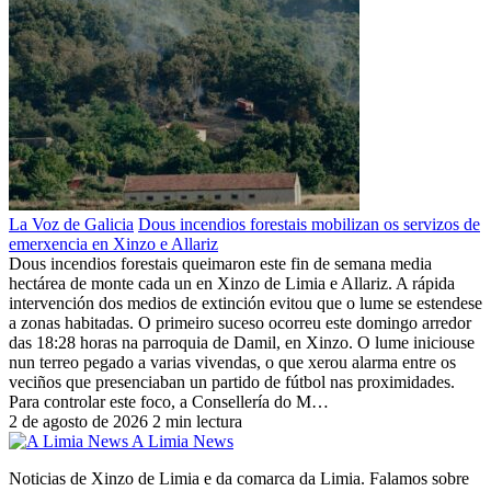
La Voz de Galicia
Dous incendios forestais mobilizan os servizos de
emerxencia en Xinzo e Allariz
Dous incendios forestais queimaron este fin de semana media
hectárea de monte cada un en Xinzo de Limia e Allariz. A rápida
intervención dos medios de extinción evitou que o lume se estendese
a zonas habitadas. O primeiro suceso ocorreu este domingo arredor
das 18:28 horas na parroquia de Damil, en Xinzo. O lume iniciouse
nun terreo pegado a varias vivendas, o que xerou alarma entre os
veciños que presenciaban un partido de fútbol nas proximidades.
Para controlar este foco, a Consellería do M…
2 de agosto de 2026
2 min lectura
A Limia News
Noticias de Xinzo de Limia e da comarca da Limia. Falamos sobre