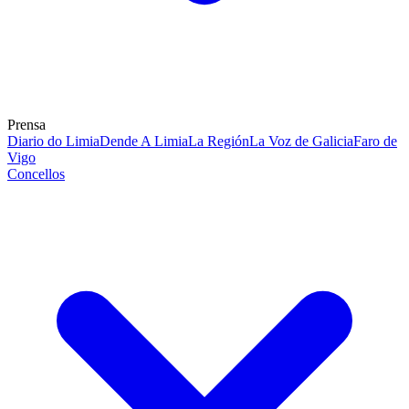
Prensa
Diario do Limia
Dende A Limia
La Región
La Voz de Galicia
Faro de
Vigo
Concellos