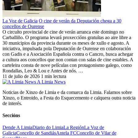
La Voz de Galicia
O cine de verán da Deputación chega a 30
concellos de Ourense
O circuíto provincial de cine de verán arranca este domingo no
Carballiño. O programa levará proxeccións gratuítas ao aire libre a
30 municipios da provincia durante os meses de xullo e agosto. A
iniciativa, impulsada pola Deputación de Ourense en colaboración
con Gadis e a Asociación Española contra o Cancro, busca achegar
a cultura aos concellos que non contan con salas de cine estables. A
carteleira consta de nove películas con protagonismo galego, como
Rondallas, Leo & Lou e Antes de nós. …
11 de julio de 2026
1 min lectura
A Limia News
Noticias de Xinzo de Limia e da comarca da Limia. Falamos sobre
Xinzo, o Entroido, a Festa do Esquecemento e calquera outra noticia
de interés.
Seccións
Dende A Limia
Diario do Limia
La Región
La Voz de
Galicia
Concello de Sandiás
Antela FC
Concello de Vilar de