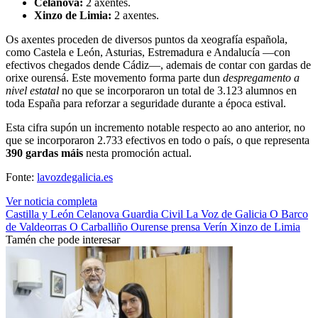
Celanova:
2 axentes.
Xinzo de Limia:
2 axentes.
Os axentes proceden de diversos puntos da xeografía española,
como Castela e León, Asturias, Estremadura e Andalucía —con
efectivos chegados dende Cádiz—, ademais de contar con gardas de
orixe ourensá. Este movemento forma parte dun
despregamento a
nivel estatal
no que se incorporaron un total de 3.123 alumnos en
toda España para reforzar a seguridade durante a época estival.
Esta cifra supón un incremento notable respecto ao ano anterior, no
que se incorporaron 2.733 efectivos en todo o país, o que representa
390 gardas máis
nesta promoción actual.
Fonte:
lavozdegalicia.es
Ver noticia completa
Castilla y León
Celanova
Guardia Civil
La Voz de Galicia
O Barco
de Valdeorras
O Carballiño
Ourense
prensa
Verín
Xinzo de Limia
Tamén che pode interesar