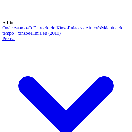
A Limia
Onde estamos
O Entroido de Xinzo
Enlaces de interés
Máquina do
tempo - xinzodelimia.eu (2010)
Prensa