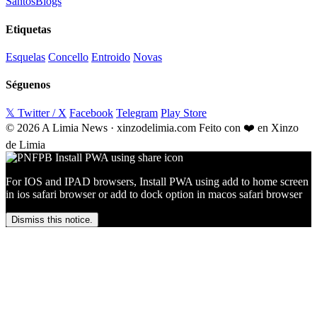
Santos
Blogs
Etiquetas
Esquelas
Concello
Entroido
Novas
Séguenos
𝕏 Twitter / X
Facebook
Telegram
Play Store
© 2026 A Limia News · xinzodelimia.com
Feito con ❤️ en Xinzo
de Limia
For IOS and IPAD browsers, Install PWA using add to home screen
in ios safari browser or add to dock option in macos safari browser
Dismiss this notice.