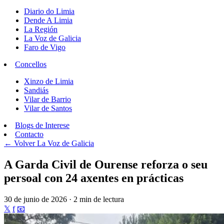
Diario do Limia
Dende A Limia
La Región
La Voz de Galicia
Faro de Vigo
Concellos
Xinzo de Limia
Sandiás
Vilar de Barrio
Vilar de Santos
Blogs de Interese
Contacto
← Volver
La Voz de Galicia
A Garda Civil de Ourense reforza o seu
persoal con 24 axentes en prácticas
30 de junio de 2026 · 2 min de lectura
𝕏
f
📧