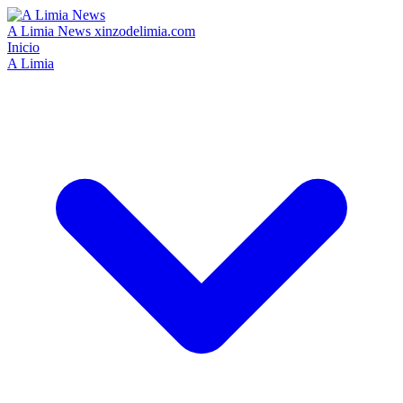
A Limia News
xinzodelimia.com
Inicio
A Limia