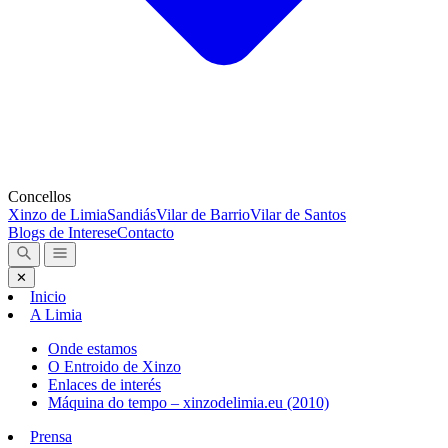
Concellos
Xinzo de Limia
Sandiás
Vilar de Barrio
Vilar de Santos
Blogs de Interese
Contacto
✕
Inicio
A Limia
Onde estamos
O Entroido de Xinzo
Enlaces de interés
Máquina do tempo – xinzodelimia.eu (2010)
Prensa