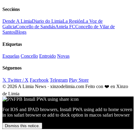
Seccións
Dende A Limia
Diario do Limia
La Región
La Voz de
Galicia
Concello de Sandiás
Antela FC
Concello de Vilar de
Santos
Blogs
Etiquetas
Esquelas
Concello
Entroido
Novas
Séguenos
𝕏 Twitter / X
Facebook
Telegram
Play Store
© 2026 A Limia News · xinzodelimia.com
Feito con ❤️ en Xinzo
de Limia
For IOS and IPAD browsers, Install PWA using add to home screen
in ios safari browser or add to dock option in macos safari browser
Dismiss this notice.