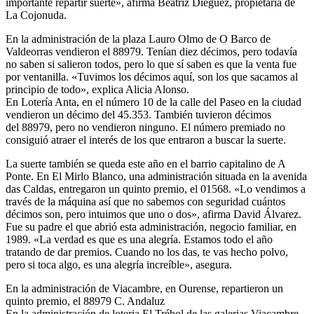
importante repartir suerte», afirma Beatriz Diéguez, propietaria de
La Cojonuda.
En la administración de la plaza Lauro Olmo de O Barco de
Valdeorras vendieron el 88979. Tenían diez décimos, pero todavía
no saben si salieron todos, pero lo que sí saben es que la venta fue
por ventanilla. «Tuvimos los décimos aquí, son los que sacamos al
principio de todo», explica Alicia Alonso.
En Lotería Anta, en el número 10 de la calle del Paseo en la ciudad
vendieron un décimo del 45.353. También tuvieron décimos
del 88979, pero no vendieron ninguno. El número premiado no
consiguió atraer el interés de los que entraron a buscar la suerte.
La suerte también se queda este año en el barrio capitalino de A
Ponte. En El Mirlo Blanco, una administración situada en la avenida
das Caldas, entregaron un quinto premio, el 01568. «Lo vendimos a
través de la máquina así que no sabemos con seguridad cuántos
décimos son, pero intuimos que uno o dos», afirma David Álvarez.
Fue su padre el que abrió esta administración, negocio familiar, en
1989. «La verdad es que es una alegría. Estamos todo el año
tratando de dar premios. Cuando no los das, te vas hecho polvo,
pero si toca algo, es una alegría increíble», asegura.
En la administración de Viacambre, en Ourense, repartieron un
quinto premio, el 88979 C. Andaluz
En la administración de loteria El Trébol de las galerias Viacambre,