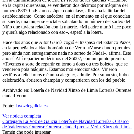
en la capital ourensana, se vendieron dos décimos por máquina del
número 88979. «Estamos súper contentas», afirmaba la titular del
establecimiento. Como anécdota, en el momento en el que conocían
su suerte, una mujer se enctaba solicitando un número del sorteo del
Niño que tuviera relación con la muerte. «Mi padre murió hace poco
y quería algo relacionado con eso», espetó a la lotera.
Hace dos años que Aitor García cogió el traspaso del Estanco Pazos,
en la pequeña localidad homónima de Verín. «Vanse dando premios
pero aínda non entregaramos nada no sorteo de Nadal», afirma. Este
año sí. Allí repartieron décimos del 86007, con un quinto premio.
«Tivemos a sorte de repartir en torno a dous ou tres boletos, que se
venderon pola máquina. Estamos moi emocionados. Viñeron
veciños a felicitarnos e é unha alegría», admite. Por supuesto, hubo
celebración, abrieron champán y compartieron con los del pueblo.
Archivado en: Lotería de Navidad Xinzo de Limia Loterías Ourense
ciudad Verín
Fonte:
lavozdegalicia.es
Ver noticia completa
Cortegada
La Voz de Galicia
Lotería de Navidad
Loterías
O Barco
de Valdeorras
Ourense
Ourense ciudad
prensa
Verín
Xinzo de Limia
Tamén che pode interesar