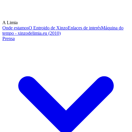
A Limia
Onde estamos
O Entroido de Xinzo
Enlaces de interés
Máquina do
tempo - xinzodelimia.eu (2010)
Prensa