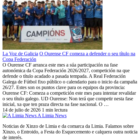
La Voz de Galicia
O Ourense CF comeza a defender o seu título na
Copa Federación
O Ourense CF arranca este mes a súa participación na fase
autonómica da Copa Federación 2026/2027, competición na que
defende o título acadado a pasada tempada. A Real Federación
Galega de Fútbol fixo público o calendario para o inicio da campaña
26/27. Estes son os puntos clave para os equipos da provincia:
Ourense CF: Comeza a competición este mes para intentar revalidar
o seu título galego. UD Ourense: Non terá que competir nesta fase
inicial, xa que ten praza directa na fase nacional. O …
14 de julio de 2026
1 min lectura
A Limia News
Noticias de Xinzo de Limia e da comarca da Limia. Falamos sobre
Xinzo, o Entroido, a Festa do Esquecemento e calquera outra noticia
de interés.