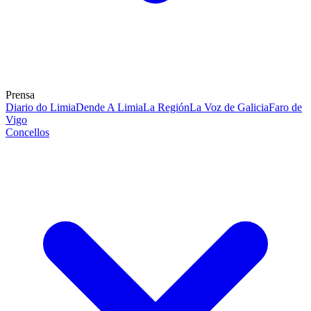
Prensa
Diario do Limia
Dende A Limia
La Región
La Voz de Galicia
Faro de
Vigo
Concellos