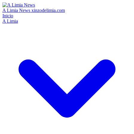
A Limia News
xinzodelimia.com
Inicio
A Limia