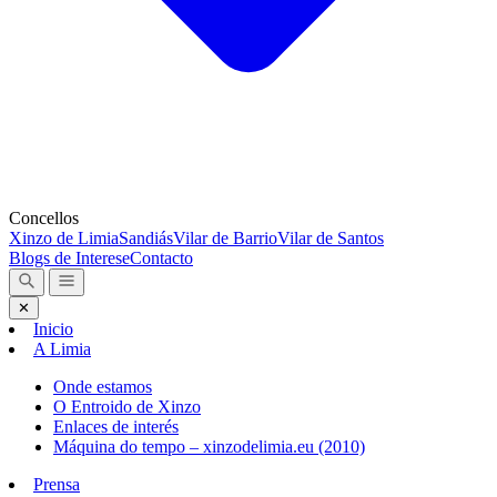
Concellos
Xinzo de Limia
Sandiás
Vilar de Barrio
Vilar de Santos
Blogs de Interese
Contacto
✕
Inicio
A Limia
Onde estamos
O Entroido de Xinzo
Enlaces de interés
Máquina do tempo – xinzodelimia.eu (2010)
Prensa