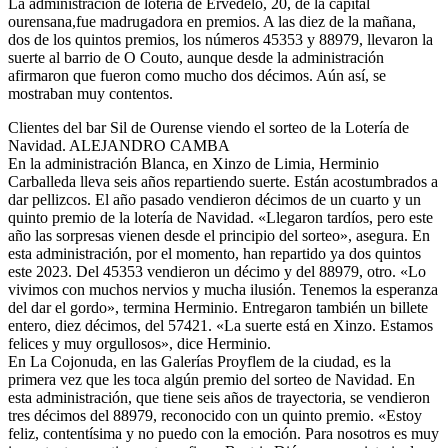
La administración de lotería de Ervedelo, 20, de la capital
ourensana,fue madrugadora en premios. A las diez de la mañana,
dos de los quintos premios, los números 45353 y 88979, llevaron la
suerte al barrio de O Couto, aunque desde la administración
afirmaron que fueron como mucho dos décimos. Aún así, se
mostraban muy contentos.
Clientes del bar Sil de Ourense viendo el sorteo de la Lotería de
Navidad. ALEJANDRO CAMBA
En la administración Blanca, en Xinzo de Limia, Herminio
Carballeda lleva seis años repartiendo suerte. Están acostumbrados a
dar pellizcos. El año pasado vendieron décimos de un cuarto y un
quinto premio de la lotería de Navidad. «Llegaron tardíos, pero este
año las sorpresas vienen desde el principio del sorteo», asegura. En
esta administración, por el momento, han repartido ya dos quintos
este 2023. Del 45353 vendieron un décimo y del 88979, otro. «Lo
vivimos con muchos nervios y mucha ilusión. Tenemos la esperanza
del dar el gordo», termina Herminio. Entregaron también un billete
entero, diez décimos, del 57421. «La suerte está en Xinzo. Estamos
felices y muy orgullosos», dice Herminio.
En La Cojonuda, en las Galerías Proyflem de la ciudad, es la
primera vez que les toca algún premio del sorteo de Navidad. En
esta administración, que tiene seis años de trayectoria, se vendieron
tres décimos del 88979, reconocido con un quinto premio. «Estoy
feliz, contentísima y no puedo con la emoción. Para nosotros es muy