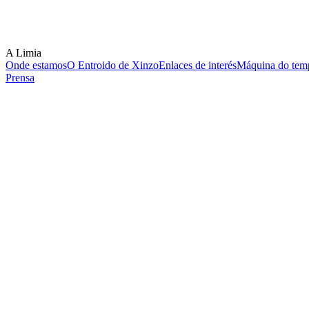
A Limia
Onde estamos
O Entroido de Xinzo
Enlaces de interés
Máquina do temp
Prensa