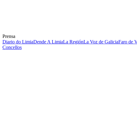
Prensa
Diario do Limia
Dende A Limia
La Región
La Voz de Galicia
Faro de 
Concellos