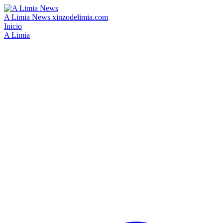
A Limia News
xinzodelimia.com
Inicio
A Limia