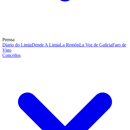
Prensa
Diario do Limia
Dende A Limia
La Región
La Voz de Galicia
Faro de
Vigo
Concellos