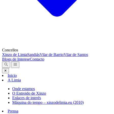
Concellos
Xinzo de Limia
Sandiás
Vilar de Barrio
Vilar de Santos
Blogs de Interese
Contacto
✕
Inicio
A Limia
Onde estamos
O Entroido de Xinzo
Enlaces de interés
Máquina do tempo – xinzodelimia.eu (2010)
Prensa