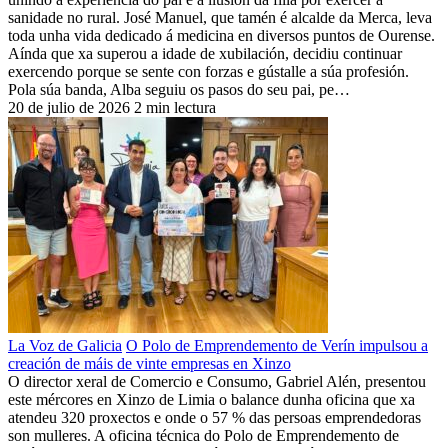
sanidade no rural. José Manuel, que tamén é alcalde da Merca, leva
toda unha vida dedicado á medicina en diversos puntos de Ourense.
Aínda que xa superou a idade de xubilación, decidiu continuar
exercendo porque se sente con forzas e gústalle a súa profesión.
Pola súa banda, Alba seguiu os pasos do seu pai, pe…
20 de julio de 2026
2 min lectura
La Voz de Galicia
O Polo de Emprendemento de Verín impulsou a
creación de máis de vinte empresas en Xinzo
O director xeral de Comercio e Consumo, Gabriel Alén, presentou
este mércores en Xinzo de Limia o balance dunha oficina que xa
atendeu 320 proxectos e onde o 57 % das persoas emprendedoras
son mulleres. A oficina técnica do Polo de Emprendemento de