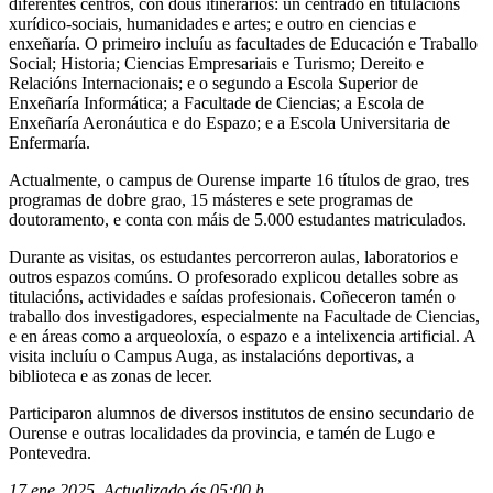
diferentes centros, con dous itinerarios: un centrado en titulacións
xurídico-sociais, humanidades e artes; e outro en ciencias e
enxeñaría. O primeiro incluíu as facultades de Educación e Traballo
Social; Historia; Ciencias Empresariais e Turismo; Dereito e
Relacións Internacionais; e o segundo a Escola Superior de
Enxeñaría Informática; a Facultade de Ciencias; a Escola de
Enxeñaría Aeronáutica e do Espazo; e a Escola Universitaria de
Enfermaría.
Actualmente, o campus de Ourense imparte 16 títulos de grao, tres
programas de dobre grao, 15 másteres e sete programas de
doutoramento, e conta con máis de 5.000 estudantes matriculados.
Durante as visitas, os estudantes percorreron aulas, laboratorios e
outros espazos comúns. O profesorado explicou detalles sobre as
titulacións, actividades e saídas profesionais. Coñeceron tamén o
traballo dos investigadores, especialmente na Facultade de Ciencias,
e en áreas como a arqueoloxía, o espazo e a intelixencia artificial. A
visita incluíu o Campus Auga, as instalacións deportivas, a
biblioteca e as zonas de lecer.
Participaron alumnos de diversos institutos de ensino secundario de
Ourense e outras localidades da provincia, e tamén de Lugo e
Pontevedra.
17 ene 2025. Actualizado ás 05:00 h.