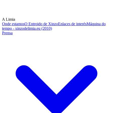
A Limia
Onde estamos
O Entroido de Xinzo
Enlaces de interés
Máquina do
tempo - xinzodelimia.eu (2010)
Prensa