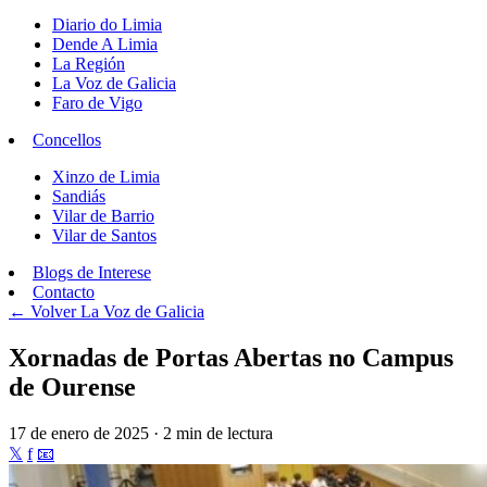
Diario do Limia
Dende A Limia
La Región
La Voz de Galicia
Faro de Vigo
Concellos
Xinzo de Limia
Sandiás
Vilar de Barrio
Vilar de Santos
Blogs de Interese
Contacto
← Volver
La Voz de Galicia
Xornadas de Portas Abertas no Campus
de Ourense
17 de enero de 2025 · 2 min de lectura
𝕏
f
📧