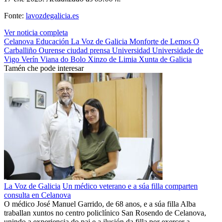
Fonte:
lavozdegalicia.es
Ver noticia completa
Celanova
Educación
La Voz de Galicia
Monforte de Lemos
O
Carballiño
Ourense ciudad
prensa
Universidad
Universidade de
Vigo
Verín
Viana do Bolo
Xinzo de Limia
Xunta de Galicia
Tamén che pode interesar
La Voz de Galicia
Un médico veterano e a súa filla comparten
consulta en Celanova
O médico José Manuel Garrido, de 68 anos, e a súa filla Alba
traballan xuntos no centro policlínico San Rosendo de Celanova,
unindo a experiencia do pai e a ilusión da filla por exercer a