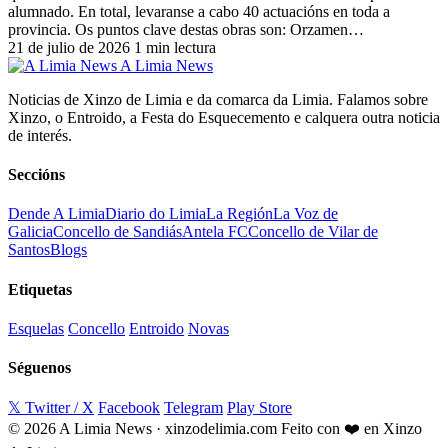
alumnado. En total, levaranse a cabo 40 actuacións en toda a
provincia. Os puntos clave destas obras son: Orzamen…
21 de julio de 2026
1 min lectura
A Limia News
Noticias de Xinzo de Limia e da comarca da Limia. Falamos sobre
Xinzo, o Entroido, a Festa do Esquecemento e calquera outra noticia
de interés.
Seccións
Dende A Limia
Diario do Limia
La Región
La Voz de
Galicia
Concello de Sandiás
Antela FC
Concello de Vilar de
Santos
Blogs
Etiquetas
Esquelas
Concello
Entroido
Novas
Séguenos
𝕏 Twitter / X
Facebook
Telegram
Play Store
© 2026 A Limia News · xinzodelimia.com
Feito con ❤️ en Xinzo