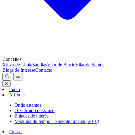
Concellos
Xinzo de Limia
Sandiás
Vilar de Barrio
Vilar de Santos
Blogs de Interese
Contacto
✕
Inicio
A Limia
Onde estamos
O Entroido de Xinzo
Enlaces de interés
Máquina do tempo – xinzodelimia.eu (2010)
Prensa