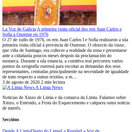
La Voz de Galicia
A primeira visita oficial dos reis Juan Carlos e
Sofía a Ourense en 1976
O 27 de xullo de 1976, os reis Juan Carlos I e Sofía realizaron a súa
primeira visita oficial á provincia de Ourense. O obxecto da viaxe,
que viña de Santiago, era coñecer a realidade da zona e presentarse
ante a cidadanía poucos meses despois da proclamación do
monarca. Durante a súa estancia, a comitiva real percorreu varios
puntos da xeografía ourensá para escoitar as demandas dos seus
representantes, centradas principalmente na necesidade de igualdade
de trato respecto a outras rexións, a m…
3 de agosto de 2026
2 min lectura
A Limia News
Noticias de Xinzo de Limia e da comarca da Limia. Falamos sobre
Xinzo, o Entroido, a Festa do Esquecemento e calquera outra noticia
de interés.
Seccións
Dende A Limia
Diario do Limia
La Región
La Voz de