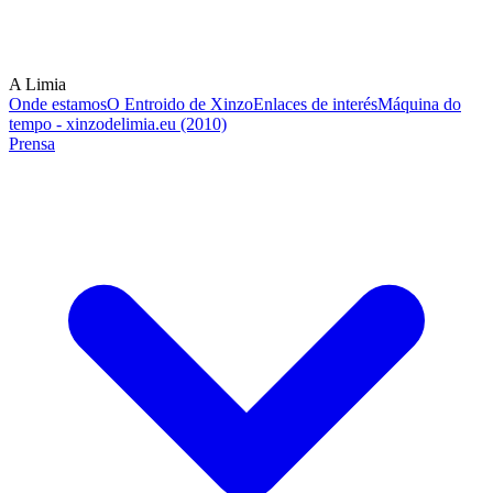
A Limia
Onde estamos
O Entroido de Xinzo
Enlaces de interés
Máquina do
tempo - xinzodelimia.eu (2010)
Prensa