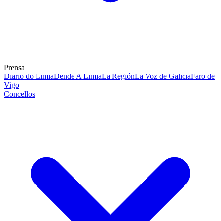
Prensa
Diario do Limia
Dende A Limia
La Región
La Voz de Galicia
Faro de
Vigo
Concellos