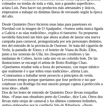
colmados ou tendas de toda a vida, non a grandes superficies»,
aclara Luis. Para hacer sus productos más artesanales y únicos,
empezaron a trabajar en distintas líneas de envasado según la época
del año.
Desde Quinteiro Doce hicieron unas latas para panetones en
Navidad con la imagen de O Apalpador. «Somos unha marca ligada
a Galicia e as súas tradicións», explica el rianxeiro. Su propuesta
navideña funcionó tan bien que ahora acaban de lanzar una nueva
campaña para carnaval, protagonizada por seis personajes distintos,
tres del entroido de la provincia de Ourense. Se trata del cigarrón de
Verín, la pantalla de Xinzo y el boteiro de Viana do Bolo. Ellos,
junto a los xenerais do Ulla, los choqueiros coruñeses y las
madamas de Cobres, lucen cada uno en un colorido bote. De las
ilustraciones se encargó el artista de Boiro Rodrigo Chao.
«Queriamos resaltar toda a forza do personaxe, cun toque místico
que realmente é o que teñen estas tradicións», afirma Luis.
«Comezamos a traballar neste proxecto a principios do verán.
Levounos tempo porque queriamos que fose perfecto e iso que
colaborar con Rodrigo foi moi sinxelo porque captou á perfección a
nosa idea», añade.
Dos de los botes de entroido de Quinteiro Doce llevan rosquillas
fritas. «Fanas nun obradoiro preto da Coruña», dice Luis. Otros dos
llevan mini orejas de carnaval y los últimos contienen bolindres,
ambos elaborados por la confitería Sila de Ribadavia. «Nesta