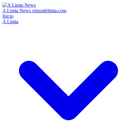
A Limia News
xinzodelimia.com
Inicio
A Limia