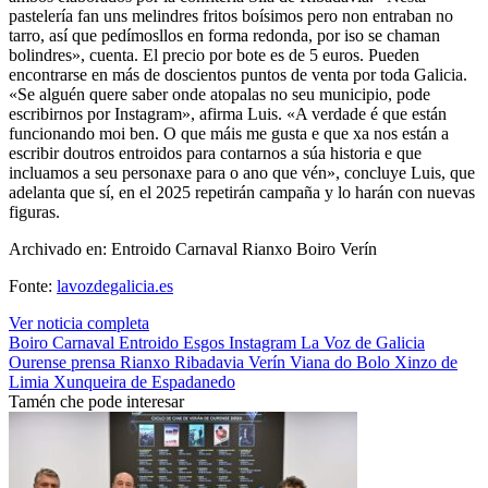
pastelería fan uns melindres fritos boísimos pero non entraban no
tarro, así que pedímosllos en forma redonda, por iso se chaman
bolindres», cuenta. El precio por bote es de 5 euros. Pueden
encontrarse en más de doscientos puntos de venta por toda Galicia.
«Se alguén quere saber onde atopalas no seu municipio, pode
escribirnos por Instagram», afirma Luis. «A verdade é que están
funcionando moi ben. O que máis me gusta e que xa nos están a
escribir doutros entroidos para contarnos a súa historia e que
incluamos a seu personaxe para o ano que vén», concluye Luis, que
adelanta que sí, en el 2025 repetirán campaña y lo harán con nuevas
figuras.
Archivado en: Entroido Carnaval Rianxo Boiro Verín
Fonte:
lavozdegalicia.es
Ver noticia completa
Boiro
Carnaval
Entroido
Esgos
Instagram
La Voz de Galicia
Ourense
prensa
Rianxo
Ribadavia
Verín
Viana do Bolo
Xinzo de
Limia
Xunqueira de Espadanedo
Tamén che pode interesar