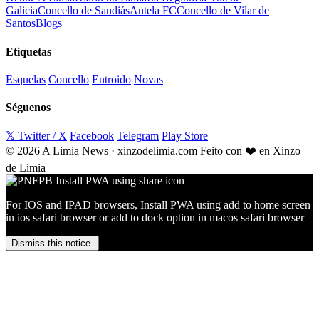
Galicia
Concello de Sandiás
Antela FC
Concello de Vilar de
Santos
Blogs
Etiquetas
Esquelas
Concello
Entroido
Novas
Séguenos
𝕏 Twitter / X
Facebook
Telegram
Play Store
© 2026 A Limia News · xinzodelimia.com
Feito con ❤️ en Xinzo
de Limia
For IOS and IPAD browsers, Install PWA using add to home screen
in ios safari browser or add to dock option in macos safari browser
Dismiss this notice.