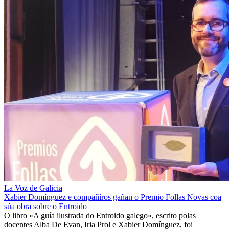
La Voz de Galicia
Xabier Domínguez e compañíros gañan o Premio Follas Novas coa
súa obra sobre o Entroido
O libro «A guía ilustrada do Entroido galego», escrito polas
docentes Alba De Evan, Iria Prol e Xabier Domínguez, foi