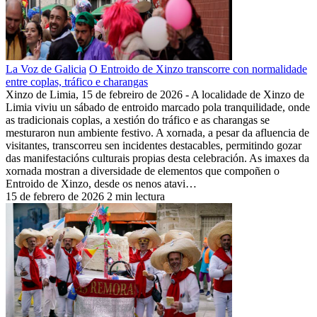
La Voz de Galicia
O Entroido de Xinzo transcorre con normalidade
entre coplas, tráfico e charangas
Xinzo de Limia, 15 de febreiro de 2026 - A localidade de Xinzo de
Limia viviu un sábado de entroido marcado pola tranquilidade, onde
as tradicionais coplas, a xestión do tráfico e as charangas se
mesturaron nun ambiente festivo. A xornada, a pesar da afluencia de
visitantes, transcorreu sen incidentes destacables, permitindo gozar
das manifestacións culturais propias desta celebración. As imaxes da
xornada mostran a diversidade de elementos que compoñen o
Entroido de Xinzo, desde os nenos atavi…
15 de febrero de 2026
2 min lectura