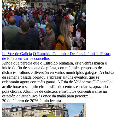
La Voz de Galicia
O Entroido Continúa: Desfiles Infantís e Festas
de Piñata en varios concellos
Aínda que parecía que o Entroido rematara, este venres marca o
inicio do fin de semana de piñata, con múltiples propostas de
disfraces, folións e diversión en varios municipios galegos. A choiva
da semana pasada obrigou a aprazar algúns eventos, que se
celebrarán agora con máis ganas. A Rúa de Valdeorras O Concello
acolle hoxe o seu primeiro desfile de centros escolares, aprazado
pola choiva. Alumnos de colexios e institutos concentraranse na
estación de autobuses ás once da mañá para percorre…
20 de febrero de 2026
2 min lectura