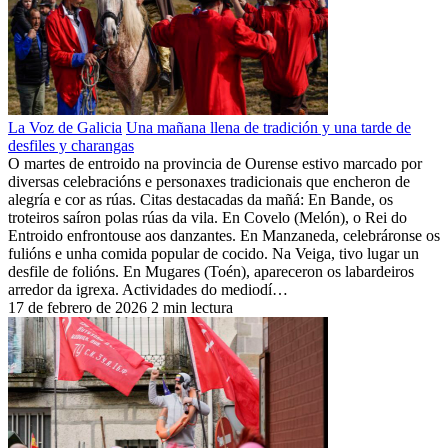
La Voz de Galicia
Una mañana llena de tradición y una tarde de
desfiles y charangas
O martes de entroido na provincia de Ourense estivo marcado por
diversas celebracións e personaxes tradicionais que encheron de
alegría e cor as rúas. Citas destacadas da mañá: En Bande, os
troteiros saíron polas rúas da vila. En Covelo (Melón), o Rei do
Entroido enfrontouse aos danzantes. En Manzaneda, celebráronse os
fulións e unha comida popular de cocido. Na Veiga, tivo lugar un
desfile de folións. En Mugares (Toén), apareceron os labardeiros
arredor da igrexa. Actividades do mediodí…
17 de febrero de 2026
2 min lectura