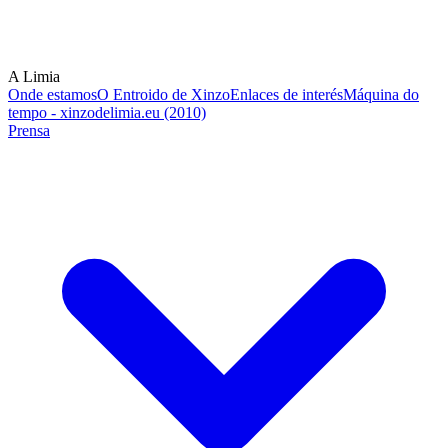
A Limia
Onde estamos
O Entroido de Xinzo
Enlaces de interés
Máquina do
tempo - xinzodelimia.eu (2010)
Prensa