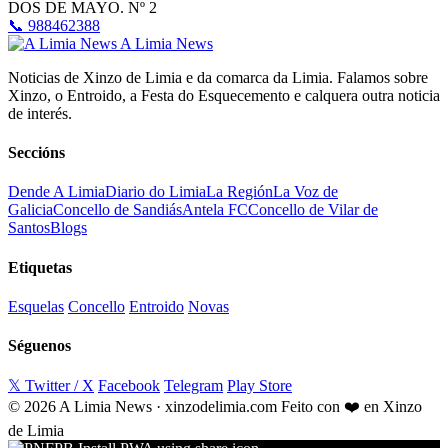
DOS DE MAYO. Nº 2
📞 988462388
A Limia News
Noticias de Xinzo de Limia e da comarca da Limia. Falamos sobre
Xinzo, o Entroido, a Festa do Esquecemento e calquera outra noticia
de interés.
Seccións
Dende A Limia
Diario do Limia
La Región
La Voz de
Galicia
Concello de Sandiás
Antela FC
Concello de Vilar de
Santos
Blogs
Etiquetas
Esquelas
Concello
Entroido
Novas
Séguenos
𝕏 Twitter / X
Facebook
Telegram
Play Store
© 2026 A Limia News · xinzodelimia.com
Feito con ❤️ en Xinzo
de Limia