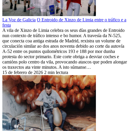
La Voz de Galicia
O Entroido de Xinzo de Limia entre o tráfico e a
festa
A vila de Xinzo de Limia celebra os seus días grandes de Entroido
nun contexto de tráfico intenso e bo humor. A travesía da N-525,
que conecta coa antiga estrada de Madrid, rexistra un volume de
circulación similar ao dos anos noventa debido ao corte da autovía
A-52 entre os puntos quilométricos 193 e 188 por mor dunha
protesta do sector primario. Este corte obriga a desviar coches e
camións polo centro da vila, provocando atascos que poden alongar
os traxectos ata vinte minutos. A isto súmanse…
15 de febrero de 2026
2 min lectura