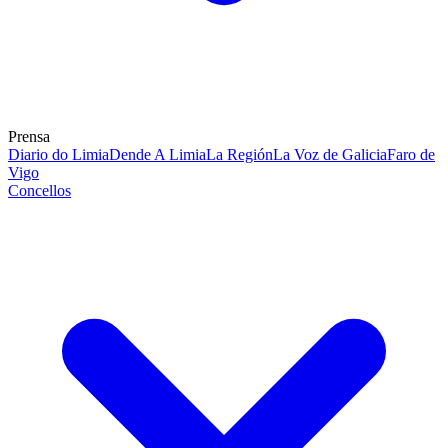
Prensa
Diario do Limia
Dende A Limia
La Región
La Voz de Galicia
Faro de
Vigo
Concellos