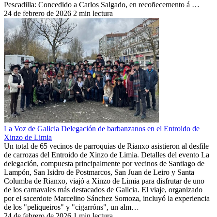
Pescadilla: Concedido a Carlos Salgado, en recoñecemento á …
24 de febrero de 2026
2 min lectura
La Voz de Galicia
Delegación de barbanzanos en el Entroido de
Xinzo de Limia
Un total de 65 vecinos de parroquias de Rianxo asistieron al desfile
de carrozas del Entroido de Xinzo de Limia. Detalles del evento La
delegación, compuesta principalmente por vecinos de Santiago de
Lampón, San Isidro de Postmarcos, San Juan de Leiro y Santa
Columba de Rianxo, viajó a Xinzo de Limia para disfrutar de uno
de los carnavales más destacados de Galicia. El viaje, organizado
por el sacerdote Marcelino Sánchez Somoza, incluyó la experiencia
de los "peliqueiros" y "cigarróns", un alm…
24 de febrero de 2026
1 min lectura