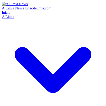
A Limia News
xinzodelimia.com
Inicio
A Limia