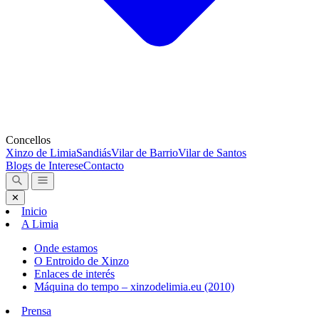
Concellos
Xinzo de Limia
Sandiás
Vilar de Barrio
Vilar de Santos
Blogs de Interese
Contacto
✕
Inicio
A Limia
Onde estamos
O Entroido de Xinzo
Enlaces de interés
Máquina do tempo – xinzodelimia.eu (2010)
Prensa