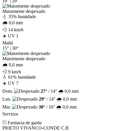
16°
|
29°
Maiormente despexado
💧 35% humidade
🌧️ 0,0 mm
💨 14 km/h
☀️ UV 1
Mañá
15°
|
30°
Maiormente despexado
🌧️ 0,0 mm
💨 9 km/h
💧 61% humidade
☀️ UV 7
Dom.
27°
/ 14°
🌧️ 0,0 mm
Lun.
29°
/ 14°
🌧️ 0,0 mm
Mar.
30°
/ 16°
🌧️ 0,0 mm
Servizos
Farmacia de garda
PRIETO VIVANCO-CONDE C.B