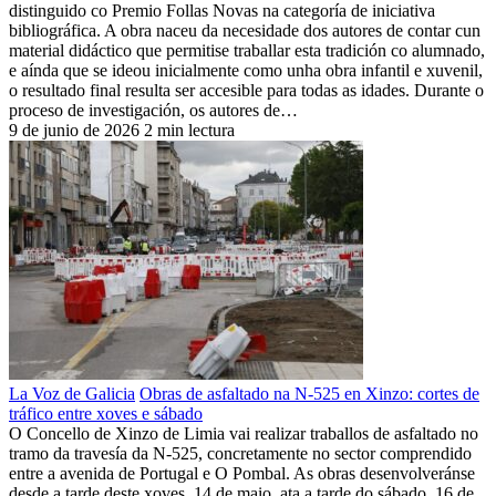
distinguido co Premio Follas Novas na categoría de iniciativa
bibliográfica. A obra naceu da necesidade dos autores de contar cun
material didáctico que permitise traballar esta tradición co alumnado,
e aínda que se ideou inicialmente como unha obra infantil e xuvenil,
o resultado final resulta ser accesible para todas as idades. Durante o
proceso de investigación, os autores de…
9 de junio de 2026
2 min lectura
La Voz de Galicia
Obras de asfaltado na N-525 en Xinzo: cortes de
tráfico entre xoves e sábado
O Concello de Xinzo de Limia vai realizar traballos de asfaltado no
tramo da travesía da N-525, concretamente no sector comprendido
entre a avenida de Portugal e O Pombal. As obras desenvolveránse
desde a tarde deste xoves, 14 de maio, ata a tarde do sábado, 16 de