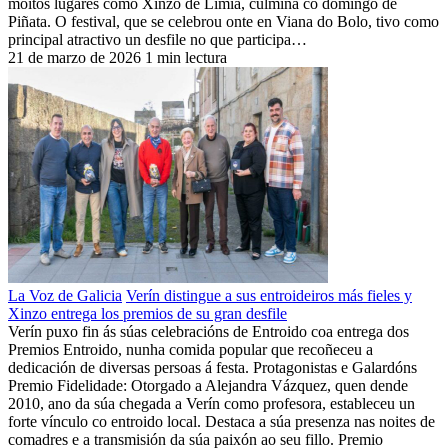
moitos lugares como Xinzo de Limia, culmina co domingo de
Piñata. O festival, que se celebrou onte en Viana do Bolo, tivo como
principal atractivo un desfile no que participa…
21 de marzo de 2026
1 min lectura
La Voz de Galicia
Verín distingue a sus entroideiros más fieles y
Xinzo entrega los premios de su gran desfile
Verín puxo fin ás súas celebracións de Entroido coa entrega dos
Premios Entroido, nunha comida popular que recoñeceu a
dedicación de diversas persoas á festa. Protagonistas e Galardóns
Premio Fidelidade: Otorgado a Alejandra Vázquez, quen dende
2010, ano da súa chegada a Verín como profesora, estableceu un
forte vínculo co entroido local. Destaca a súa presenza nas noites de
comadres e a transmisión da súa paixón ao seu fillo. Premio