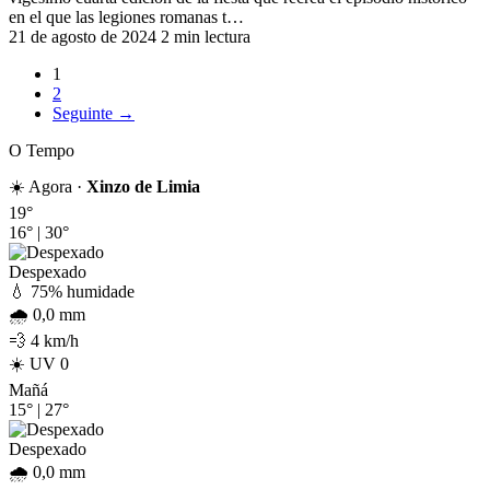
en el que las legiones romanas t…
21 de agosto de 2024
2 min lectura
1
2
Seguinte →
O Tempo
☀️ Agora ·
Xinzo de Limia
19°
16°
|
30°
Despexado
💧 75% humidade
🌧️ 0,0 mm
💨 4 km/h
☀️ UV 0
Mañá
15°
|
27°
Despexado
🌧️ 0,0 mm