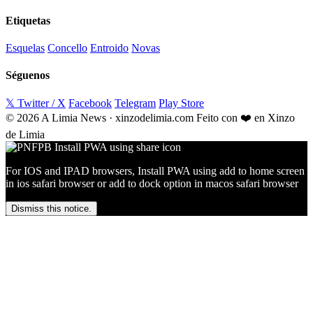
Etiquetas
Esquelas
Concello
Entroido
Novas
Séguenos
𝕏 Twitter / X
Facebook
Telegram
Play Store
© 2026 A Limia News · xinzodelimia.com
Feito con ❤️ en Xinzo
de Limia
For IOS and IPAD browsers, Install PWA using add to home screen
in ios safari browser or add to dock option in macos safari browser
Dismiss this notice.