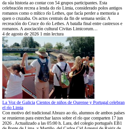
da súa historia ao contar con 54 grupos participantes. Esta
celebración recrea a lenda do río Limia, considerado polos antigos
romanos como o mítico río Lethes, que facía perder a memoria a
quen o cruzaba. Os actos centrais da fin de semana serán: A
recreación do Cruce do río Lethes. A batalla final entre castrexos e
romanos. A asociación cultural Civitas Limicorum…
4 de agosto de 2026
1 min lectura
La Voz de Galicia
Cientos de niños de Ourense y Portugal celebran
el río Limia
Con motivo del tradicional Abrazo ao río, alumnos de ambos países
se reunieron para estrechar lazos sobre el río que comparten 17 jun
2026 . Actualizado a las 05:00 h. Lara, del colegio portugués EB1
de Ponte de Lima, y Martiño, del Carlos Cid Arregui de Rairiz de