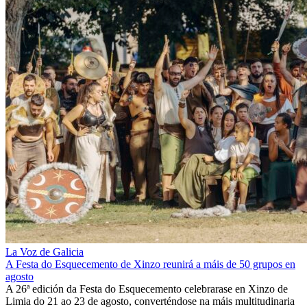
La Voz de Galicia
A Festa do Esquecemento de Xinzo reunirá a máis de 50 grupos en
agosto
A 26ª edición da Festa do Esquecemento celebrarase en Xinzo de
Limia do 21 ao 23 de agosto, converténdose na máis multitudinaria