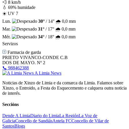
💨 8 km/h
💧 69% humidade
☀️ UV 7
Lun.
30°
/ 14°
🌧️ 0,0 mm
Mar.
31°
/ 17°
🌧️ 0,0 mm
Mér.
34°
/ 18°
🌧️ 0,0 mm
Servizos
Farmacia de garda
PRIETO VIVANCO-CONDE C.B
DOS DE MAYO. Nº 2
📞 988462388
A Limia News
Noticias de Xinzo de Limia e da comarca da Limia. Falamos sobre
Xinzo, o Entroido, a Festa do Esquecemento e calquera outra noticia
de interés.
Seccións
Dende A Limia
Diario do Limia
La Región
La Voz de
Galicia
Concello de Sandiás
Antela FC
Concello de Vilar de
Santos
Blogs