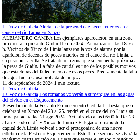
La Voz de Galicia
Alertan de la presencia de peces muertos en el
cauce del río Limia en Xinzo
ALEJANDRO CAMBA Los ejemplares aparecieron en una zona
próxima a la presa de Gudín 11 sep 2024 . Actualizado a las 18:56
h. Vecinos de Xinzo de Limia lanzaron la voz de alarma por la
aparición de decenas de peces muertos en el cauce del río Limia, a
su paso por la villa. Se trata de una zona que se encuentra próxima a
la presa de Gudín. La falta de caudal es uno de los posibles motivos
que está detrás del fallecimiento de estos peces. Precisamente la falta
de agua fue la causa probada de un p…
11 de septiembre de 2024
1 min lectura
La Voz de Galicia
La Voz de Galicia
Los romanos volverán a sumergirse en las aguas
del olvido en el Esquecemento
Presentación de la Festa do Esquecemento Cedida La fiesta, que se
celebrará en Xinzo del 23 al 25, tendrá en el cruce del río Limia su
principal actividad 21 ago 2024 . Actualizado a las 05:00 h. Del 23
al 25 • Todo el día • Xinzo de Limia • El legado romano de la
capital de A Limia volverá a ser el protagonista de una nueva
edición de la Festa do Esquecemento. Este fin de semana se vivirá la
vigésimo cuarta edición de la fiesta que recrea el episodio histórico