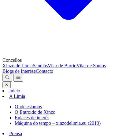
Concellos
Xinzo de Limia
Sandiás
Vilar de Barrio
Vilar de Santos
Blogs de Interese
Contacto
✕
Inicio
A Limia
Onde estamos
O Entroido de Xinzo
Enlaces de interés
Máquina do tempo – xinzodelimia.eu (2010)
Prensa