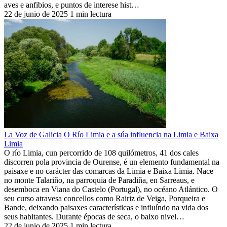
aves e anfibios, e puntos de interese hist…
22 de junio de 2025
1 min lectura
La Voz de Galicia
O Río Limia e a súa influencia na Limia e Baixa
Limia
O río Limia, cun percorrido de 108 quilómetros, 41 dos cales
discorren pola provincia de Ourense, é un elemento fundamental na
paisaxe e no carácter das comarcas da Limia e Baixa Limia. Nace
no monte Talariño, na parroquia de Paradiña, en Sarreaus, e
desemboca en Viana do Castelo (Portugal), no océano Atlántico. O
seu curso atravesa concellos como Rairiz de Veiga, Porqueira e
Bande, deixando paisaxes características e influíndo na vida dos
seus habitantes. Durante épocas de seca, o baixo nivel…
22 de junio de 2025
1 min lectura