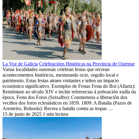
La Voz de Galicia
Celebracións Históricas na Provincia de Ourense
Varias localidades ourensás celebran festas que recrean
acontecementos históricos, mesturando ocio, orgullo local e
patrimonio. Estas festas atraen visitantes e teñen un impacto
económico significativo. Exemplos de Festas Festa do Boi (Allariz):
Remóntase ao século XIV e inclúe referencias á poboación xudía da
época. Festa dos Foros (Seixalbo): Conmemora a liberación dos
veciños dos foros eclesiásticos en 1859. 1809: A Batalla (Pazos de
Arenteiro, Boborás): Recrea a batalla contra as tropas …
15 de junio de 2025
1 min lectura