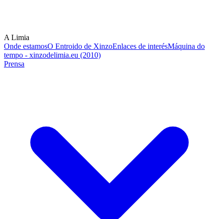
A Limia
Onde estamos
O Entroido de Xinzo
Enlaces de interés
Máquina do
tempo - xinzodelimia.eu (2010)
Prensa