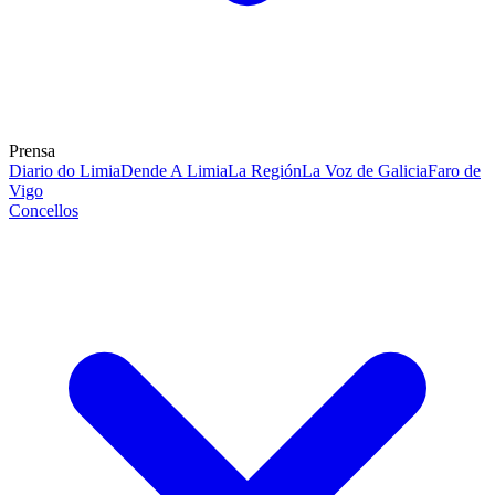
Prensa
Diario do Limia
Dende A Limia
La Región
La Voz de Galicia
Faro de
Vigo
Concellos