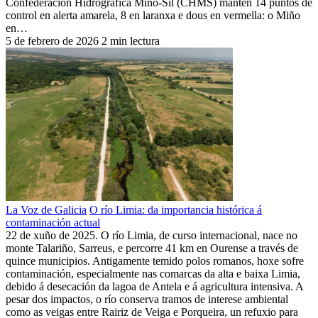
Confederación Hidrográfica Miño-Sil (CHMS) mantén 14 puntos de
control en alerta amarela, 8 en laranxa e dous en vermella: o Miño
en…
5 de febrero de 2026
2 min lectura
La Voz de Galicia
O río Limia: da importancia histórica á
contaminación actual
22 de xuño de 2025. O río Limia, de curso internacional, nace no
monte Talariño, Sarreus, e percorre 41 km en Ourense a través de
quince municipios. Antigamente temido polos romanos, hoxe sofre
contaminación, especialmente nas comarcas da alta e baixa Limia,
debido á desecación da lagoa de Antela e á agricultura intensiva. A
pesar dos impactos, o río conserva tramos de interese ambiental
como as veigas entre Rairiz de Veiga e Porqueira, un refuxio para