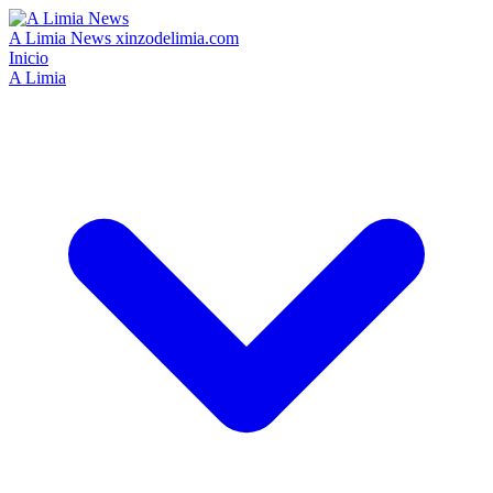
A Limia News
xinzodelimia.com
Inicio
A Limia