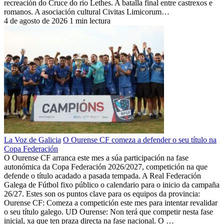
recreación do Cruce do río Lethes. A batalla final entre castrexos e
romanos. A asociación cultural Civitas Limicorum…
4 de agosto de 2026
1 min lectura
La Voz de Galicia
O Ourense CF comeza a defender o seu título na
Copa Federación
O Ourense CF arranca este mes a súa participación na fase
autonómica da Copa Federación 2026/2027, competición na que
defende o título acadado a pasada tempada. A Real Federación
Galega de Fútbol fixo público o calendario para o inicio da campaña
26/27. Estes son os puntos clave para os equipos da provincia:
Ourense CF: Comeza a competición este mes para intentar revalidar
o seu título galego. UD Ourense: Non terá que competir nesta fase
inicial, xa que ten praza directa na fase nacional. O …