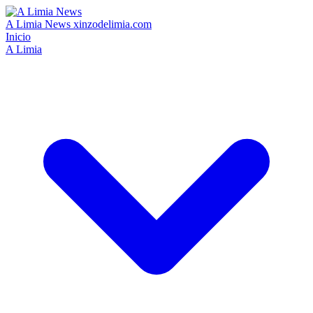
A Limia News
xinzodelimia.com
Inicio
A Limia