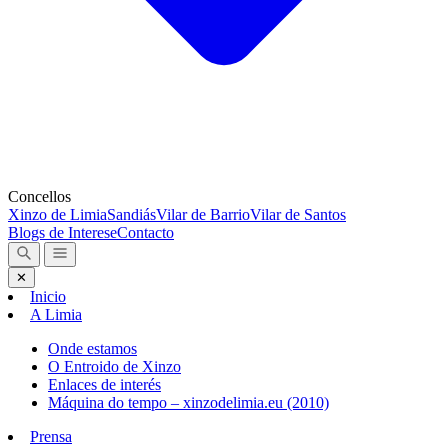
Concellos
Xinzo de Limia
Sandiás
Vilar de Barrio
Vilar de Santos
Blogs de Interese
Contacto
✕
Inicio
A Limia
Onde estamos
O Entroido de Xinzo
Enlaces de interés
Máquina do tempo – xinzodelimia.eu (2010)
Prensa