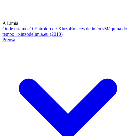
A Limia
Onde estamos
O Entroido de Xinzo
Enlaces de interés
Máquina do
tempo - xinzodelimia.eu (2010)
Prensa