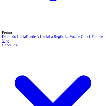
Prensa
Diario do Limia
Dende A Limia
La Región
La Voz de Galicia
Faro de
Vigo
Concellos