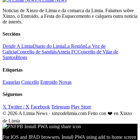
Noticias de Xinzo de Limia e da comarca da Limia. Falamos sobre
Xinzo, o Entroido, a Festa do Esquecemento e calquera outra noticia
de interés.
Seccións
Dende A Limia
Diario do Limia
La Región
La Voz de
Galicia
Concello de Sandiás
Antela FC
Concello de Vilar de
Santos
Blogs
Etiquetas
Esquelas
Concello
Entroido
Novas
Séguenos
𝕏 Twitter / X
Facebook
Telegram
Play Store
© 2026 A Limia News · xinzodelimia.com
Feito con ❤️ en Xinzo
de Limia
For IOS and IPAD browsers, Install PWA using add to home screen