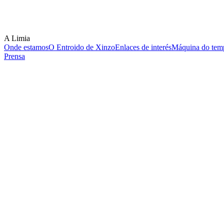
A Limia
Onde estamos
O Entroido de Xinzo
Enlaces de interés
Máquina do temp
Prensa