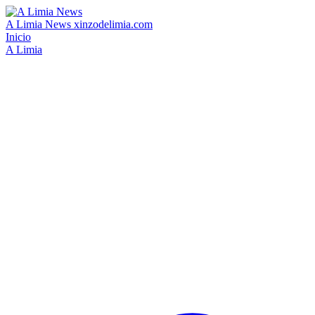
A Limia News
xinzodelimia.com
Inicio
A Limia