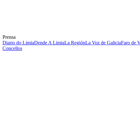
Prensa
Diario do Limia
Dende A Limia
La Región
La Voz de Galicia
Faro de 
Concellos