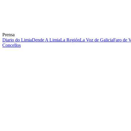
Prensa
Diario do Limia
Dende A Limia
La Región
La Voz de Galicia
Faro de 
Concellos