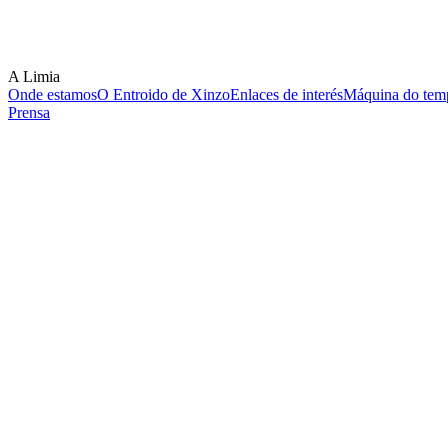
A Limia
Onde estamos
O Entroido de Xinzo
Enlaces de interés
Máquina do temp
Prensa