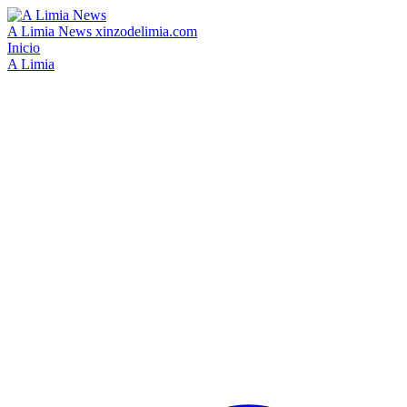
A Limia News
xinzodelimia.com
Inicio
A Limia