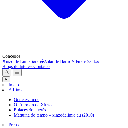
Concellos
Xinzo de Limia
Sandiás
Vilar de Barrio
Vilar de Santos
Blogs de Interese
Contacto
✕
Inicio
A Limia
Onde estamos
O Entroido de Xinzo
Enlaces de interés
Máquina do tempo – xinzodelimia.eu (2010)
Prensa