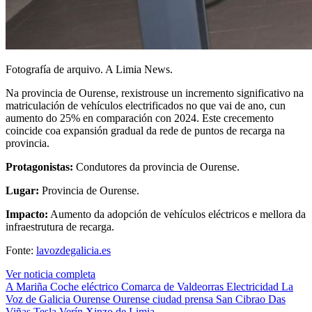
Fotografía de arquivo. A Limia News.
Na provincia de Ourense, rexistrouse un incremento significativo na
matriculación de vehículos electrificados no que vai de ano, cun
aumento do 25% en comparación con 2024. Este crecemento
coincide coa expansión gradual da rede de puntos de recarga na
provincia.
Protagonistas:
Condutores da provincia de Ourense.
Lugar:
Provincia de Ourense.
Impacto:
Aumento da adopción de vehículos eléctricos e mellora da
infraestrutura de recarga.
Fonte:
lavozdegalicia.es
Ver noticia completa
A Mariña
Coche eléctrico
Comarca de Valdeorras
Electricidad
La
Voz de Galicia
Ourense
Ourense ciudad
prensa
San Cibrao Das
Viñas
Tesla
Verín
Xinzo de Limia