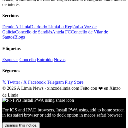
de interés.
Seccións
Dende A Limia
Diario do Limia
La Región
La Voz de
Galicia
Concello de Sandiás
Antela FC
Concello de Vilar de
Santos
Blogs
Etiquetas
Esquelas
Concello
Entroido
Novas
Séguenos
𝕏 Twitter / X
Facebook
Telegram
Play Store
© 2026 A Limia News · xinzodelimia.com
Feito con ❤️ en Xinzo
de Limia
For IOS and IPAD browsers, Install PWA using add to home screen
in ios safari browser or add to dock option in macos safari browser
Dismiss this notice.