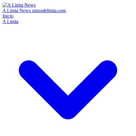
A Limia News
xinzodelimia.com
Inicio
A Limia