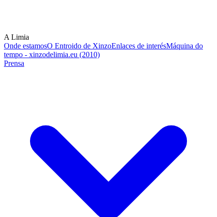
A Limia
Onde estamos
O Entroido de Xinzo
Enlaces de interés
Máquina do
tempo - xinzodelimia.eu (2010)
Prensa