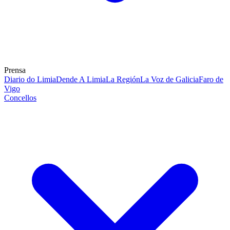
Prensa
Diario do Limia
Dende A Limia
La Región
La Voz de Galicia
Faro de
Vigo
Concellos