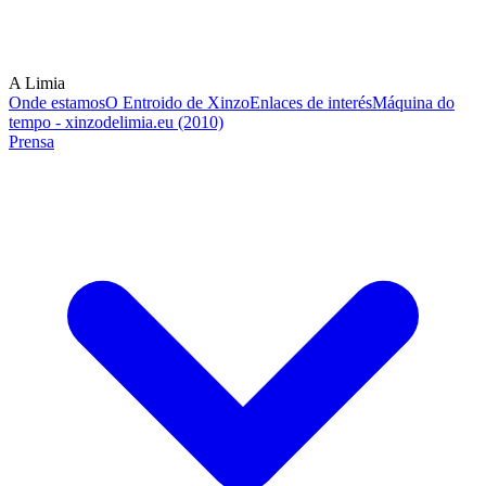
A Limia
Onde estamos
O Entroido de Xinzo
Enlaces de interés
Máquina do
tempo - xinzodelimia.eu (2010)
Prensa