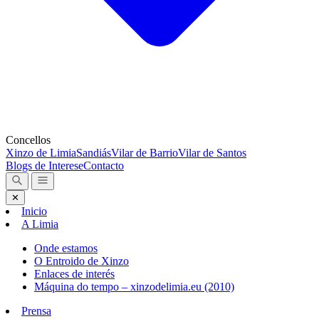
Concellos
Xinzo de Limia
Sandiás
Vilar de Barrio
Vilar de Santos
Blogs de Interese
Contacto
✕
Inicio
A Limia
Onde estamos
O Entroido de Xinzo
Enlaces de interés
Máquina do tempo – xinzodelimia.eu (2010)
Prensa