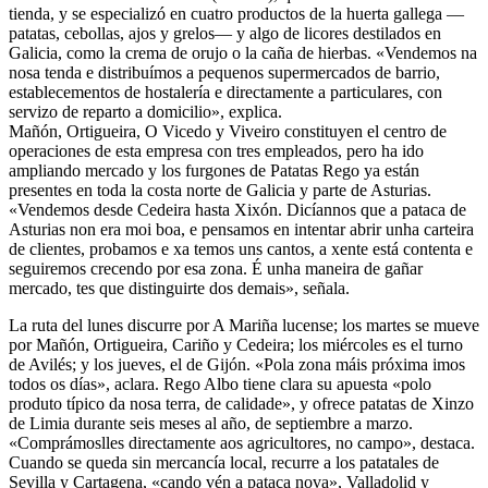
tienda, y se especializó en cuatro productos de la huerta gallega —
patatas, cebollas, ajos y grelos— y algo de licores destilados en
Galicia, como la crema de orujo o la caña de hierbas. «Vendemos na
nosa tenda e distribuímos a pequenos supermercados de barrio,
establecementos de hostalería e directamente a particulares, con
servizo de reparto a domicilio», explica.
Mañón, Ortigueira, O Vicedo y Viveiro constituyen el centro de
operaciones de esta empresa con tres empleados, pero ha ido
ampliando mercado y los furgones de Patatas Rego ya están
presentes en toda la costa norte de Galicia y parte de Asturias.
«Vendemos desde Cedeira hasta Xixón. Dicíannos que a pataca de
Asturias non era moi boa, e pensamos en intentar abrir unha carteira
de clientes, probamos e xa temos uns cantos, a xente está contenta e
seguiremos crecendo por esa zona. É unha maneira de gañar
mercado, tes que distinguirte dos demais», señala.
La ruta del lunes discurre por A Mariña lucense; los martes se mueve
por Mañón, Ortigueira, Cariño y Cedeira; los miércoles es el turno
de Avilés; y los jueves, el de Gijón. «Pola zona máis próxima imos
todos os días», aclara. Rego Albo tiene clara su apuesta «polo
produto típico da nosa terra, de calidade», y ofrece patatas de Xinzo
de Limia durante seis meses al año, de septiembre a marzo.
«Comprámoslles directamente aos agricultores, no campo», destaca.
Cuando se queda sin mercancía local, recurre a los patatales de
Sevilla y Cartagena, «cando vén a pataca nova», Valladolid y