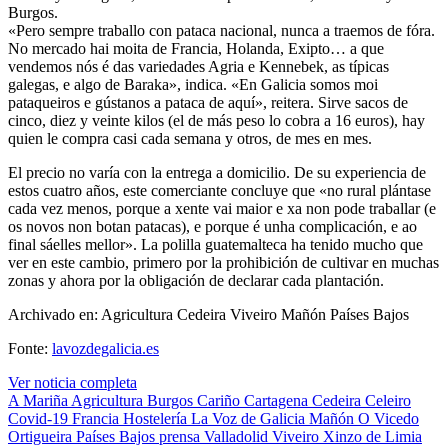
Burgos.
«Pero sempre traballo con pataca nacional, nunca a traemos de fóra.
No mercado hai moita de Francia, Holanda, Exipto… a que
vendemos nós é das variedades Agria e Kennebek, as típicas
galegas, e algo de Baraka», indica. «En Galicia somos moi
pataqueiros e gústanos a pataca de aquí», reitera. Sirve sacos de
cinco, diez y veinte kilos (el de más peso lo cobra a 16 euros), hay
quien le compra casi cada semana y otros, de mes en mes.
El precio no varía con la entrega a domicilio. De su experiencia de
estos cuatro años, este comerciante concluye que «no rural plántase
cada vez menos, porque a xente vai maior e xa non pode traballar (e
os novos non botan patacas), e porque é unha complicación, e ao
final sáelles mellor». La polilla guatemalteca ha tenido mucho que
ver en este cambio, primero por la prohibición de cultivar en muchas
zonas y ahora por la obligación de declarar cada plantación.
Archivado en: Agricultura Cedeira Viveiro Mañón Países Bajos
Fonte:
lavozdegalicia.es
Ver noticia completa
A Mariña
Agricultura
Burgos
Cariño
Cartagena
Cedeira
Celeiro
Covid-19
Francia
Hostelería
La Voz de Galicia
Mañón
O Vicedo
Ortigueira
Países Bajos
prensa
Valladolid
Viveiro
Xinzo de Limia