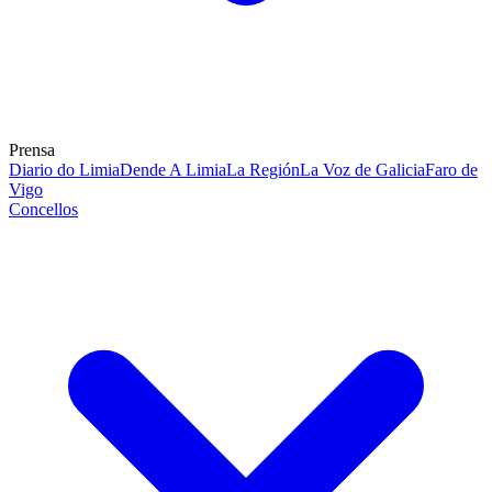
Prensa
Diario do Limia
Dende A Limia
La Región
La Voz de Galicia
Faro de
Vigo
Concellos