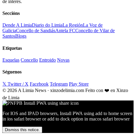
de interés.
Seccións
Dende A Limia
Diario do Limia
La Región
La Voz de
Galicia
Concello de Sandiás
Antela FC
Concello de Vilar de
Santos
Blogs
Etiquetas
Esquelas
Concello
Entroido
Novas
Séguenos
𝕏 Twitter / X
Facebook
Telegram
Play Store
© 2026 A Limia News · xinzodelimia.com
Feito con ❤️ en Xinzo
de Limia
For IOS and IPAD browsers, Install PWA using add to home screen
in ios safari browser or add to dock option in macos safari browser
Dismiss this notice.