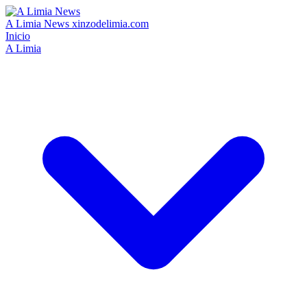
A Limia News
xinzodelimia.com
Inicio
A Limia