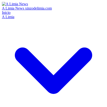
A Limia News
xinzodelimia.com
Inicio
A Limia