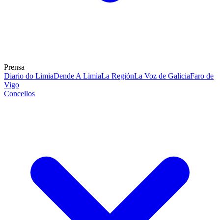
Prensa
Diario do Limia
Dende A Limia
La Región
La Voz de Galicia
Faro de
Vigo
Concellos