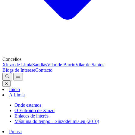
Concellos
Xinzo de Limia
Sandiás
Vilar de Barrio
Vilar de Santos
Blogs de Interese
Contacto
✕
Inicio
A Limia
Onde estamos
O Entroido de Xinzo
Enlaces de interés
Máquina do tempo – xinzodelimia.eu (2010)
Prensa