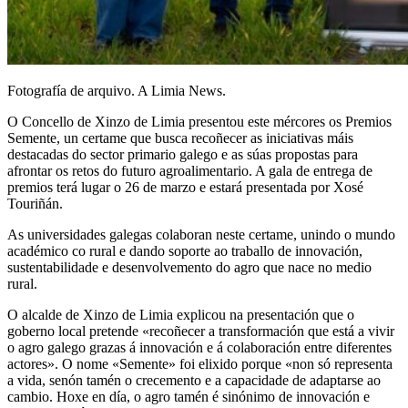
Fotografía de arquivo. A Limia News.
O Concello de Xinzo de Limia presentou este mércores os Premios
Semente, un certame que busca recoñecer as iniciativas máis
destacadas do sector primario galego e as súas propostas para
afrontar os retos do futuro agroalimentario. A gala de entrega de
premios terá lugar o 26 de marzo e estará presentada por Xosé
Touriñán.
As universidades galegas colaboran neste certame, unindo o mundo
académico co rural e dando soporte ao traballo de innovación,
sustentabilidade e desenvolvemento do agro que nace no medio
rural.
O alcalde de Xinzo de Limia explicou na presentación que o
goberno local pretende «recoñecer a transformación que está a vivir
o agro galego grazas á innovación e á colaboración entre diferentes
actores». O nome «Semente» foi elixido porque «non só representa
a vida, senón tamén o crecemento e a capacidade de adaptarse ao
cambio. Hoxe en día, o agro tamén é sinónimo de innovación e