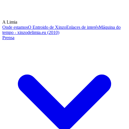
A Limia
Onde estamos
O Entroido de Xinzo
Enlaces de interés
Máquina do
tempo - xinzodelimia.eu (2010)
Prensa