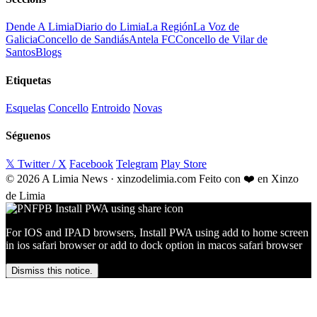
Dende A Limia
Diario do Limia
La Región
La Voz de
Galicia
Concello de Sandiás
Antela FC
Concello de Vilar de
Santos
Blogs
Etiquetas
Esquelas
Concello
Entroido
Novas
Séguenos
𝕏 Twitter / X
Facebook
Telegram
Play Store
© 2026 A Limia News · xinzodelimia.com
Feito con ❤️ en Xinzo
de Limia
For IOS and IPAD browsers, Install PWA using add to home screen
in ios safari browser or add to dock option in macos safari browser
Dismiss this notice.