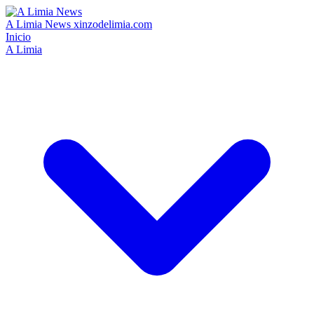
A Limia News
xinzodelimia.com
Inicio
A Limia