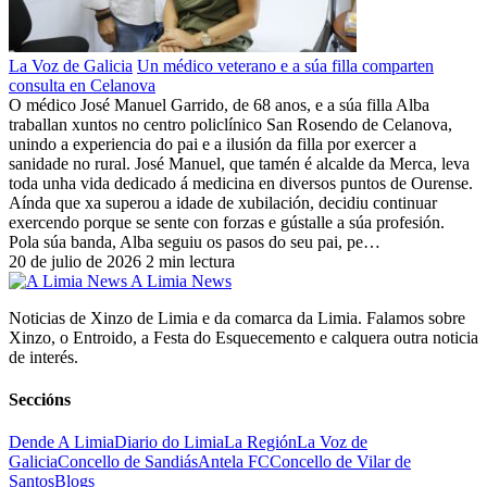
La Voz de Galicia
Un médico veterano e a súa filla comparten
consulta en Celanova
O médico José Manuel Garrido, de 68 anos, e a súa filla Alba
traballan xuntos no centro policlínico San Rosendo de Celanova,
unindo a experiencia do pai e a ilusión da filla por exercer a
sanidade no rural. José Manuel, que tamén é alcalde da Merca, leva
toda unha vida dedicado á medicina en diversos puntos de Ourense.
Aínda que xa superou a idade de xubilación, decidiu continuar
exercendo porque se sente con forzas e gústalle a súa profesión.
Pola súa banda, Alba seguiu os pasos do seu pai, pe…
20 de julio de 2026
2 min lectura
A Limia News
Noticias de Xinzo de Limia e da comarca da Limia. Falamos sobre
Xinzo, o Entroido, a Festa do Esquecemento e calquera outra noticia
de interés.
Seccións
Dende A Limia
Diario do Limia
La Región
La Voz de
Galicia
Concello de Sandiás
Antela FC
Concello de Vilar de
Santos
Blogs