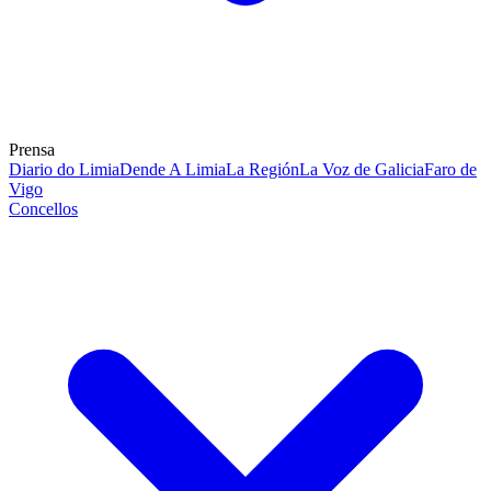
Prensa
Diario do Limia
Dende A Limia
La Región
La Voz de Galicia
Faro de
Vigo
Concellos