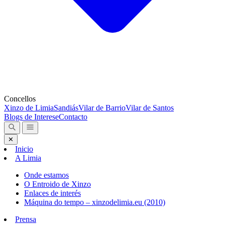
Concellos
Xinzo de Limia
Sandiás
Vilar de Barrio
Vilar de Santos
Blogs de Interese
Contacto
✕
Inicio
A Limia
Onde estamos
O Entroido de Xinzo
Enlaces de interés
Máquina do tempo – xinzodelimia.eu (2010)
Prensa