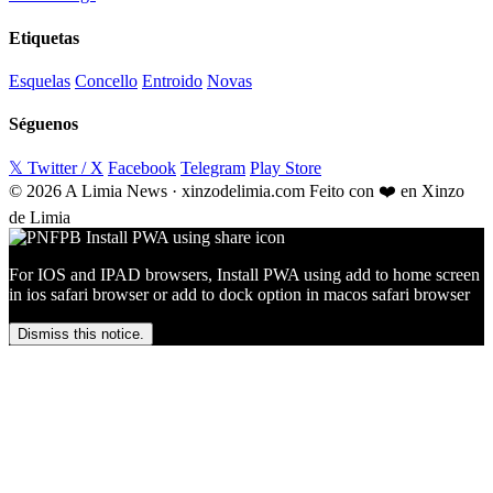
Etiquetas
Esquelas
Concello
Entroido
Novas
Séguenos
𝕏 Twitter / X
Facebook
Telegram
Play Store
© 2026 A Limia News · xinzodelimia.com
Feito con ❤️ en Xinzo
de Limia
For IOS and IPAD browsers, Install PWA using add to home screen
in ios safari browser or add to dock option in macos safari browser
Dismiss this notice.