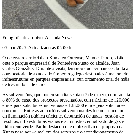
Fotografía de arquivo. A Limia News.
05 mar 2025. Actualizado ás 05:00 h.
O delegado territorial da Xunta en Ourense, Manuel Pardo, visitou
onte o parque empresarial de Pontedeva xunto co alcalde, Juan
Carlos González. Durante a visita, lembrou que permanece aberta a
convocatoria de axudas do Goberno galego destinadas á mellora de
infraestruturas en parques empresariais, cun orzamento total de máis
de tres millóns de euros.
As subvencións, que poden solicitarse ata o 7 de marzo, cubrirán ata
o 80% do custo dos proxectos presentados, cun máximo de 120.000
euros para solicitudes individuais e 138.000 euros para solicitudes
conxuntas. Entre as actuacións subvencionables inclúense melloras
en iluminación pública eficiente, depuración de augas, xestión de
residuos, infraestruturas viarias e suministro centralizado de gas e
hidróxeno verde. Pardo destacou que o obxectivo da proposta da
Xunta pasa por «a mellora dos servizos e o acondicionamento de