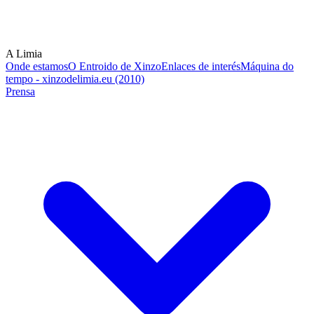
A Limia
Onde estamos
O Entroido de Xinzo
Enlaces de interés
Máquina do
tempo - xinzodelimia.eu (2010)
Prensa