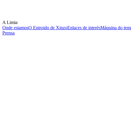
A Limia
Onde estamos
O Entroido de Xinzo
Enlaces de interés
Máquina do temp
Prensa