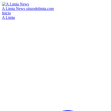
A Limia News
xinzodelimia.com
Inicio
A Limia