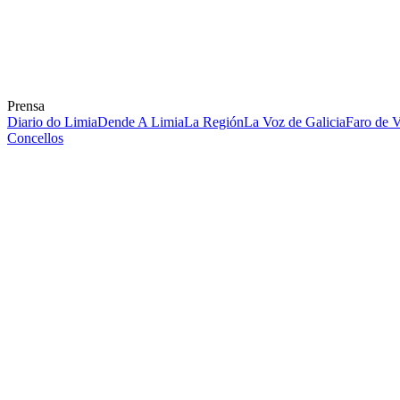
Prensa
Diario do Limia
Dende A Limia
La Región
La Voz de Galicia
Faro de 
Concellos