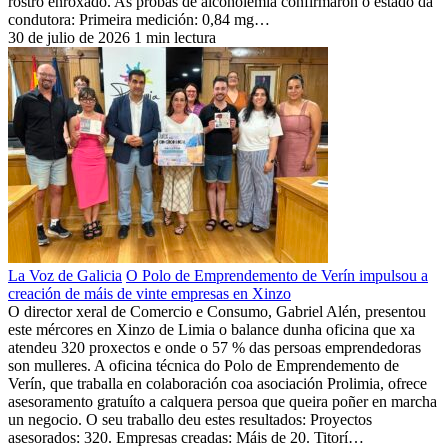
rostro enroxado. As probas de alcoholemia confirmaron o estado da
condutora: Primeira medición: 0,84 mg…
30 de julio de 2026
1 min lectura
La Voz de Galicia
O Polo de Emprendemento de Verín impulsou a
creación de máis de vinte empresas en Xinzo
O director xeral de Comercio e Consumo, Gabriel Alén, presentou
este mércores en Xinzo de Limia o balance dunha oficina que xa
atendeu 320 proxectos e onde o 57 % das persoas emprendedoras
son mulleres. A oficina técnica do Polo de Emprendemento de
Verín, que traballa en colaboración coa asociación Prolimia, ofrece
asesoramento gratuíto a calquera persoa que queira poñer en marcha
un negocio. O seu traballo deu estes resultados: Proyectos
asesorados: 320. Empresas creadas: Máis de 20. Titorí…