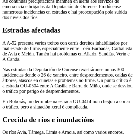
As continuas precipitacións mantñen en alerta aos servizos de
emerxencia e brigadas da Deputación de Ourense. Prodúcense
numerosas incidencias en estradas e hai preocupación pola subida
dos niveis dos ríos.
Estradas afectadas
A A-52 presenta varios treitos con carrís dereitos inhabilitados por
mal estado do firme, especialmente entre Toén-Barbadás, Carballeda
de Avia e Melón. Tamén hai problemas en Allariz, Sandiás, Verín e
A Canda.
Nas estradas da Deputación de Ourense rexistráronse unhas 300
incidencias dende o 26 de xaneiro, entre desprendementos, caídas de
árbores, atascos en cunetas e problemas no firme. Un punto crítico é
a estrada OU-0504 entre A Casilla e Barra de Miño, onde se desviou
o tráfico por perigo de desprendementos.
En Boborás, un derrumbe na estrada OU-0414 non chegou a cortar
o tráfico, pero a situación xeral é complicada.
Crecida de ríos e inundacións
Os ríos Avia, Támega, Limia e Arnoia, así como varios encoros,