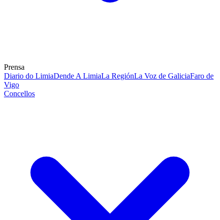
Prensa
Diario do Limia
Dende A Limia
La Región
La Voz de Galicia
Faro de
Vigo
Concellos