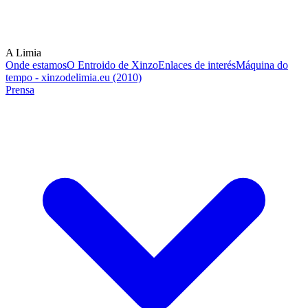
A Limia
Onde estamos
O Entroido de Xinzo
Enlaces de interés
Máquina do
tempo - xinzodelimia.eu (2010)
Prensa