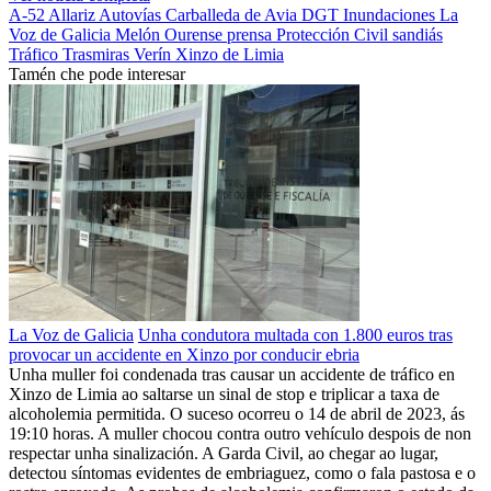
A-52
Allariz
Autovías
Carballeda de Avia
DGT
Inundaciones
La
Voz de Galicia
Melón
Ourense
prensa
Protección Civil
sandiás
Tráfico
Trasmiras
Verín
Xinzo de Limia
Tamén che pode interesar
La Voz de Galicia
Unha condutora multada con 1.800 euros tras
provocar un accidente en Xinzo por conducir ebria
Unha muller foi condenada tras causar un accidente de tráfico en
Xinzo de Limia ao saltarse un sinal de stop e triplicar a taxa de
alcoholemia permitida. O suceso ocorreu o 14 de abril de 2023, ás
19:10 horas. A muller chocou contra outro vehículo despois de non
respectar unha sinalización. A Garda Civil, ao chegar ao lugar,
detectou síntomas evidentes de embriaguez, como o fala pastosa e o