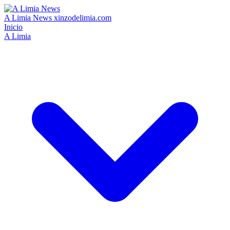
A Limia News
xinzodelimia.com
Inicio
A Limia