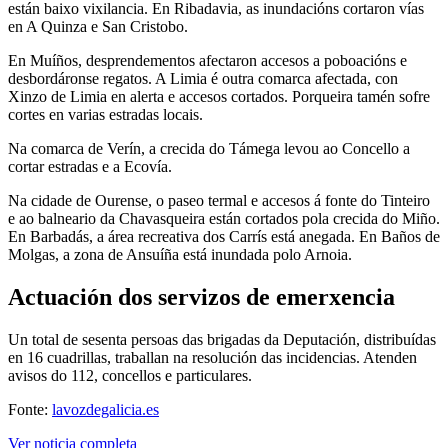
están baixo vixilancia. En Ribadavia, as inundacións cortaron vías
en A Quinza e San Cristobo.
En Muíños, desprendementos afectaron accesos a poboacións e
desbordáronse regatos. A Limia é outra comarca afectada, con
Xinzo de Limia en alerta e accesos cortados. Porqueira tamén sofre
cortes en varias estradas locais.
Na comarca de Verín, a crecida do Támega levou ao Concello a
cortar estradas e a Ecovía.
Na cidade de Ourense, o paseo termal e accesos á fonte do Tinteiro
e ao balneario da Chavasqueira están cortados pola crecida do Miño.
En Barbadás, a área recreativa dos Carrís está anegada. En Baños de
Molgas, a zona de Ansuíña está inundada polo Arnoia.
Actuación dos servizos de emerxencia
Un total de sesenta persoas das brigadas da Deputación, distribuídas
en 16 cuadrillas, traballan na resolución das incidencias. Atenden
avisos do 112, concellos e particulares.
Fonte:
lavozdegalicia.es
Ver noticia completa