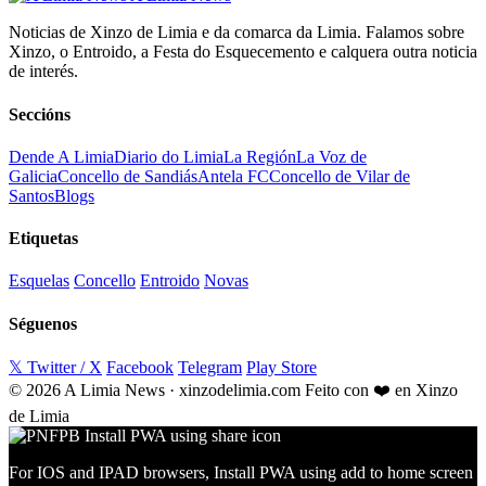
Noticias de Xinzo de Limia e da comarca da Limia. Falamos sobre
Xinzo, o Entroido, a Festa do Esquecemento e calquera outra noticia
de interés.
Seccións
Dende A Limia
Diario do Limia
La Región
La Voz de
Galicia
Concello de Sandiás
Antela FC
Concello de Vilar de
Santos
Blogs
Etiquetas
Esquelas
Concello
Entroido
Novas
Séguenos
𝕏 Twitter / X
Facebook
Telegram
Play Store
© 2026 A Limia News · xinzodelimia.com
Feito con ❤️ en Xinzo
de Limia
For IOS and IPAD browsers, Install PWA using add to home screen