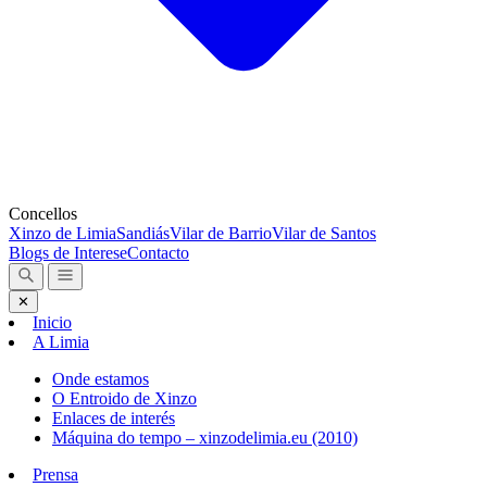
Concellos
Xinzo de Limia
Sandiás
Vilar de Barrio
Vilar de Santos
Blogs de Interese
Contacto
✕
Inicio
A Limia
Onde estamos
O Entroido de Xinzo
Enlaces de interés
Máquina do tempo – xinzodelimia.eu (2010)
Prensa