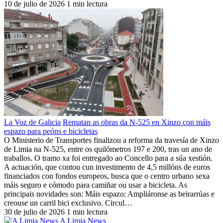
10 de julio de 2026
1 min lectura
La Voz de Galicia
Rematan as obras da N-525 en Xinzo con máis
espazo para peóns e bicicletas
O Ministerio de Transportes finalizou a reforma da travesía de Xinzo
de Limia na N-525, entre os quilómetros 197 e 200, tras un ano de
traballos. O tramo xa foi entregado ao Concello para a súa xestión.
A actuación, que contou cun investimento de 4,5 millóns de euros
financiados con fondos europeos, busca que o centro urbano sexa
máis seguro e cómodo para camiñar ou usar a bicicleta. As
principais novidades son: Máis espazo: Ampliáronse as beirarrúas e
creouse un carril bici exclusivo. Circul…
30 de julio de 2026
1 min lectura
A Limia News