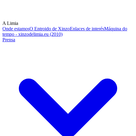
A Limia
Onde estamos
O Entroido de Xinzo
Enlaces de interés
Máquina do
tempo - xinzodelimia.eu (2010)
Prensa