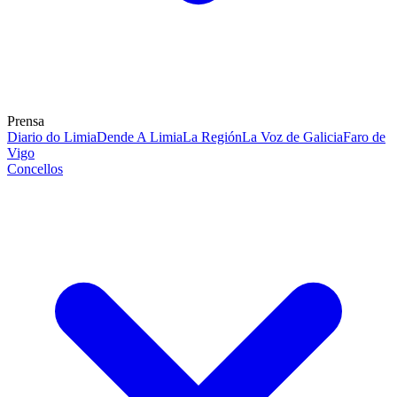
Prensa
Diario do Limia
Dende A Limia
La Región
La Voz de Galicia
Faro de
Vigo
Concellos