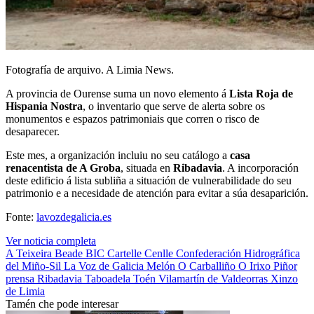
Fotografía de arquivo. A Limia News.
A provincia de Ourense suma un novo elemento á
Lista Roja de
Hispania Nostra
, o inventario que serve de alerta sobre os
monumentos e espazos patrimoniais que corren o risco de
desaparecer.
Este mes, a organización incluiu no seu catálogo a
casa
renacentista de A Groba
, situada en
Ribadavia
. A incorporación
deste edificio á lista subliña a situación de vulnerabilidade do seu
patrimonio e a necesidade de atención para evitar a súa desaparición.
Fonte:
lavozdegalicia.es
Ver noticia completa
A Teixeira
Beade
BIC
Cartelle
Cenlle
Confederación Hidrográfica
del Miño-Sil
La Voz de Galicia
Melón
O Carballiño
O Irixo
Piñor
prensa
Ribadavia
Taboadela
Toén
Vilamartín de Valdeorras
Xinzo
de Limia
Tamén che pode interesar