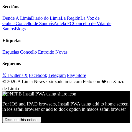
Seccións
Dende A Limia
Diario do Limia
La Región
La Voz de
Galicia
Concello de Sandiás
Antela FC
Concello de Vilar de
Santos
Blogs
Etiquetas
Esquelas
Concello
Entroido
Novas
Séguenos
𝕏 Twitter / X
Facebook
Telegram
Play Store
© 2026 A Limia News · xinzodelimia.com
Feito con ❤️ en Xinzo
de Limia
For IOS and IPAD browsers, Install PWA using add to home screen
in ios safari browser or add to dock option in macos safari browser
Dismiss this notice.