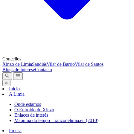
Concellos
Xinzo de Limia
Sandiás
Vilar de Barrio
Vilar de Santos
Blogs de Interese
Contacto
✕
Inicio
A Limia
Onde estamos
O Entroido de Xinzo
Enlaces de interés
Máquina do tempo – xinzodelimia.eu (2010)
Prensa