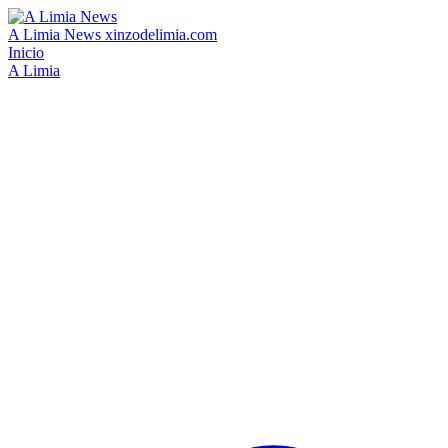
A Limia News
xinzodelimia.com
Inicio
A Limia