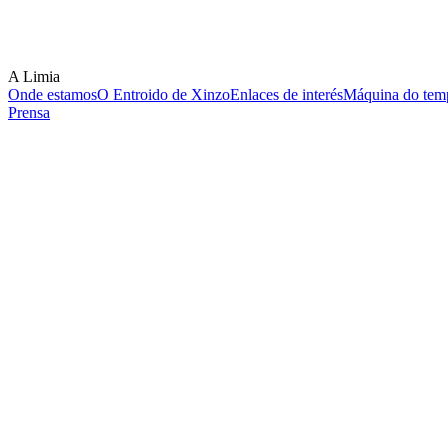
A Limia
Onde estamos
O Entroido de Xinzo
Enlaces de interés
Máquina do temp
Prensa