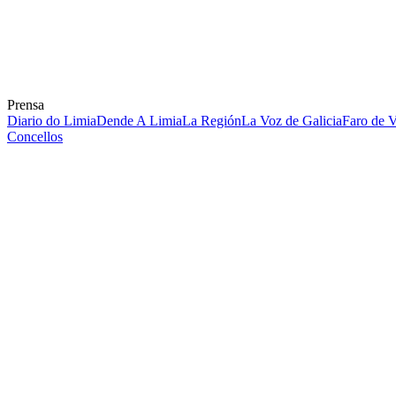
Prensa
Diario do Limia
Dende A Limia
La Región
La Voz de Galicia
Faro de 
Concellos