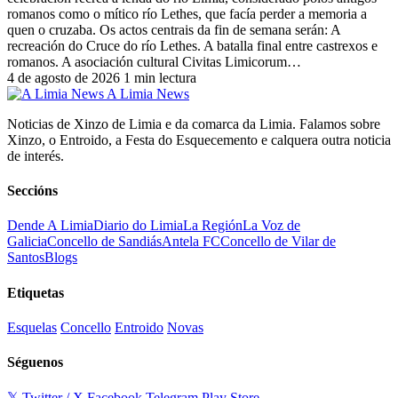
romanos como o mítico río Lethes, que facía perder a memoria a
quen o cruzaba. Os actos centrais da fin de semana serán: A
recreación do Cruce do río Lethes. A batalla final entre castrexos e
romanos. A asociación cultural Civitas Limicorum…
4 de agosto de 2026
1 min lectura
A Limia News
Noticias de Xinzo de Limia e da comarca da Limia. Falamos sobre
Xinzo, o Entroido, a Festa do Esquecemento e calquera outra noticia
de interés.
Seccións
Dende A Limia
Diario do Limia
La Región
La Voz de
Galicia
Concello de Sandiás
Antela FC
Concello de Vilar de
Santos
Blogs
Etiquetas
Esquelas
Concello
Entroido
Novas
Séguenos
𝕏 Twitter / X
Facebook
Telegram
Play Store