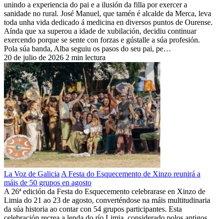
unindo a experiencia do pai e a ilusión da filla por exercer a
sanidade no rural. José Manuel, que tamén é alcalde da Merca, leva
toda unha vida dedicado á medicina en diversos puntos de Ourense.
Aínda que xa superou a idade de xubilación, decidiu continuar
exercendo porque se sente con forzas e gústalle a súa profesión.
Pola súa banda, Alba seguiu os pasos do seu pai, pe…
20 de julio de 2026
2 min lectura
La Voz de Galicia
A Festa do Esquecemento de Xinzo reunirá a
máis de 50 grupos en agosto
A 26ª edición da Festa do Esquecemento celebrarase en Xinzo de
Limia do 21 ao 23 de agosto, converténdose na máis multitudinaria
da súa historia ao contar con 54 grupos participantes. Esta
celebración recrea a lenda do río Limia, considerado polos antigos