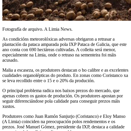
Fotografía de arquivo. A Limia News.
As condicións meteorolóxicas adversas obrigaron a retrasar a
plantación da pataca amparada pola IXP Pataca de Galicia, que este
ano conta con 690 hectáreas cultivadas. A colleita será menor,
especialmente na Limia, onde o retraso na sementeira foi máis
acusado.
Malia a escaseza, os produtores destacan o bo calibre e as excelentes
cualidades organolépticas do produto. En zonas como Coristanco xa
se leva recollido entre o 15 e o 20% da produción.
O principal problema radica nos baixos prezos do mercado, que
apenas cobren os gastos de produción. Os produtores apostan por
seguir diferenciándose pola calidade para conseguir prezos máis
xustos.
Produtores como Juan Ramón Sanjurjo (Coristanco) e Eloy Manso
(A Limia) coinciden na preocupación polos rendementos e os
prezos. José Manuel Gómez, presidente da IXP, destaca a calidade