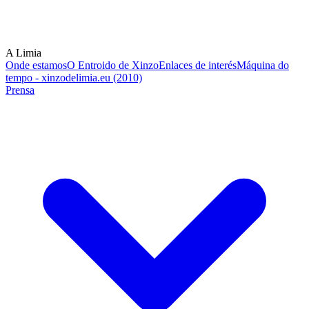
A Limia
Onde estamos
O Entroido de Xinzo
Enlaces de interés
Máquina do
tempo - xinzodelimia.eu (2010)
Prensa