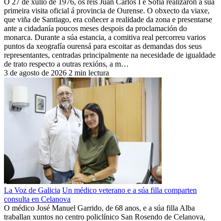
O 27 de xullo de 1976, os reis Juan Carlos I e Sofía realizaron a súa
primeira visita oficial á provincia de Ourense. O obxecto da viaxe,
que viña de Santiago, era coñecer a realidade da zona e presentarse
ante a cidadanía poucos meses despois da proclamación do
monarca. Durante a súa estancia, a comitiva real percorreu varios
puntos da xeografía ourensá para escoitar as demandas dos seus
representantes, centradas principalmente na necesidade de igualdade
de trato respecto a outras rexións, a m…
3 de agosto de 2026
2 min lectura
La Voz de Galicia
Un médico veterano e a súa filla comparten
consulta en Celanova
O médico José Manuel Garrido, de 68 anos, e a súa filla Alba
traballan xuntos no centro policlínico San Rosendo de Celanova,