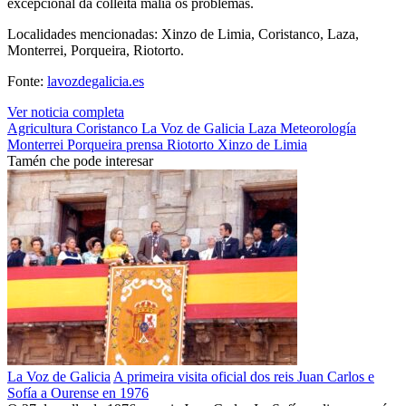
excepcional da colleita malia os problemas.
Localidades mencionadas: Xinzo de Limia, Coristanco, Laza,
Monterrei, Porqueira, Riotorto.
Fonte:
lavozdegalicia.es
Ver noticia completa
Agricultura
Coristanco
La Voz de Galicia
Laza
Meteorología
Monterrei
Porqueira
prensa
Riotorto
Xinzo de Limia
Tamén che pode interesar
La Voz de Galicia
A primeira visita oficial dos reis Juan Carlos e
Sofía a Ourense en 1976