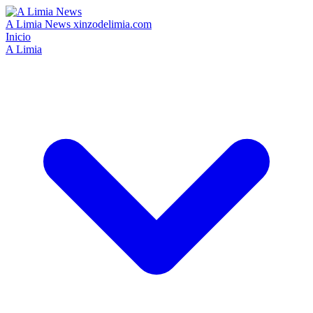
A Limia News
xinzodelimia.com
Inicio
A Limia