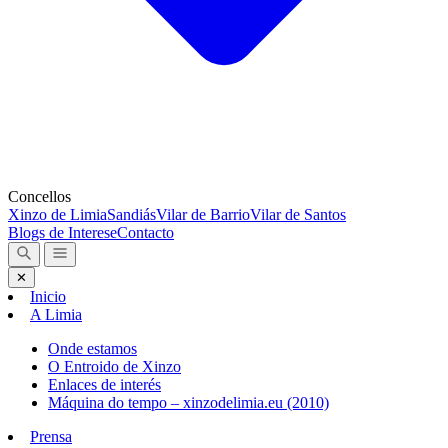
Concellos
Xinzo de Limia
Sandiás
Vilar de Barrio
Vilar de Santos
Blogs de Interese
Contacto
✕
Inicio
A Limia
Onde estamos
O Entroido de Xinzo
Enlaces de interés
Máquina do tempo – xinzodelimia.eu (2010)
Prensa