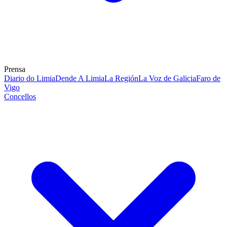
Prensa
Diario do Limia
Dende A Limia
La Región
La Voz de Galicia
Faro de
Vigo
Concellos