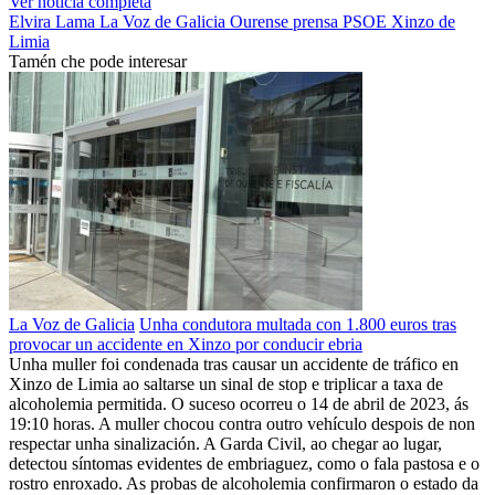
Ver noticia completa
Elvira Lama
La Voz de Galicia
Ourense
prensa
PSOE
Xinzo de
Limia
Tamén che pode interesar
La Voz de Galicia
Unha condutora multada con 1.800 euros tras
provocar un accidente en Xinzo por conducir ebria
Unha muller foi condenada tras causar un accidente de tráfico en
Xinzo de Limia ao saltarse un sinal de stop e triplicar a taxa de
alcoholemia permitida. O suceso ocorreu o 14 de abril de 2023, ás
19:10 horas. A muller chocou contra outro vehículo despois de non
respectar unha sinalización. A Garda Civil, ao chegar ao lugar,
detectou síntomas evidentes de embriaguez, como o fala pastosa e o
rostro enroxado. As probas de alcoholemia confirmaron o estado da