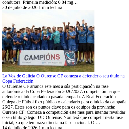
condutora: Primeira medición: 0,84 mg…
30 de julio de 2026
1 min lectura
La Voz de Galicia
O Ourense CF comeza a defender o seu título na
Copa Federación
O Ourense CF arranca este mes a súa participación na fase
autonómica da Copa Federación 2026/2027, competición na que
defende o título acadado a pasada tempada. A Real Federación
Galega de Fútbol fixo público o calendario para o inicio da campaña
26/27. Estes son os puntos clave para os equipos da provincia:
Ourense CF: Comeza a competición este mes para intentar revalidar
o seu título galego. UD Ourense: Non terá que competir nesta fase
inicial, xa que ten praza directa na fase nacional. O …
14 de julio de 2026
1 min lectura