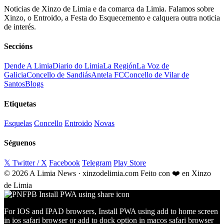
Noticias de Xinzo de Limia e da comarca da Limia. Falamos sobre
Xinzo, o Entroido, a Festa do Esquecemento e calquera outra noticia
de interés.
Seccións
Dende A Limia
Diario do Limia
La Región
La Voz de
Galicia
Concello de Sandiás
Antela FC
Concello de Vilar de
Santos
Blogs
Etiquetas
Esquelas
Concello
Entroido
Novas
Séguenos
𝕏 Twitter / X
Facebook
Telegram
Play Store
© 2026 A Limia News · xinzodelimia.com
Feito con ❤️ en Xinzo
de Limia
For IOS and IPAD browsers, Install PWA using add to home screen
in ios safari browser or add to dock option in macos safari browser