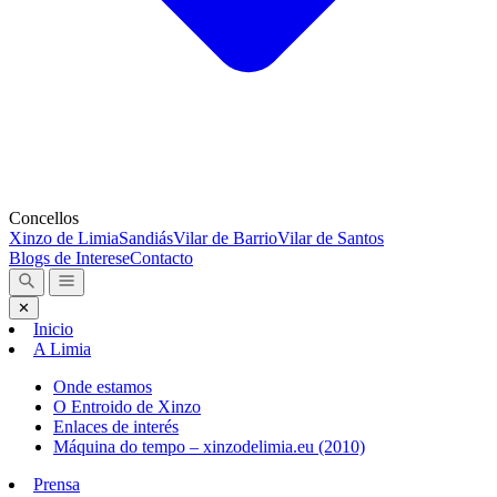
Concellos
Xinzo de Limia
Sandiás
Vilar de Barrio
Vilar de Santos
Blogs de Interese
Contacto
✕
Inicio
A Limia
Onde estamos
O Entroido de Xinzo
Enlaces de interés
Máquina do tempo – xinzodelimia.eu (2010)
Prensa