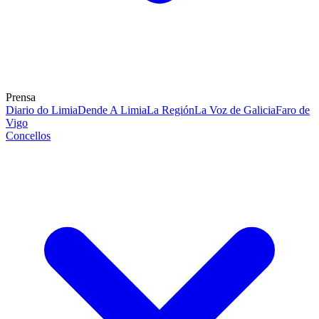
Prensa
Diario do Limia
Dende A Limia
La Región
La Voz de Galicia
Faro de
Vigo
Concellos