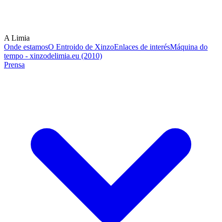
A Limia
Onde estamos
O Entroido de Xinzo
Enlaces de interés
Máquina do
tempo - xinzodelimia.eu (2010)
Prensa