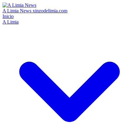
A Limia News
xinzodelimia.com
Inicio
A Limia