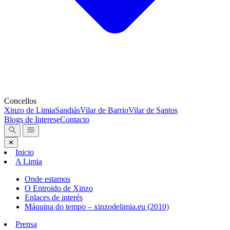
Concellos
Xinzo de Limia
Sandiás
Vilar de Barrio
Vilar de Santos
Blogs de Interese
Contacto
✕
Inicio
A Limia
Onde estamos
O Entroido de Xinzo
Enlaces de interés
Máquina do tempo – xinzodelimia.eu (2010)
Prensa