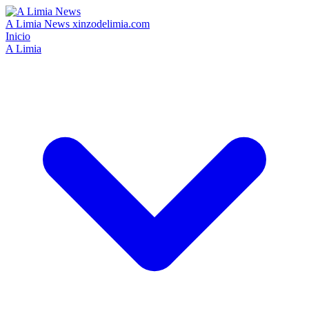
A Limia News
xinzodelimia.com
Inicio
A Limia