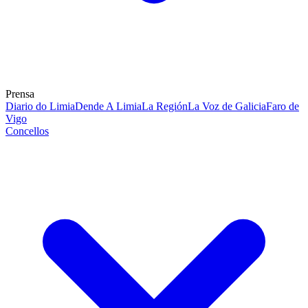
Prensa
Diario do Limia
Dende A Limia
La Región
La Voz de Galicia
Faro de
Vigo
Concellos