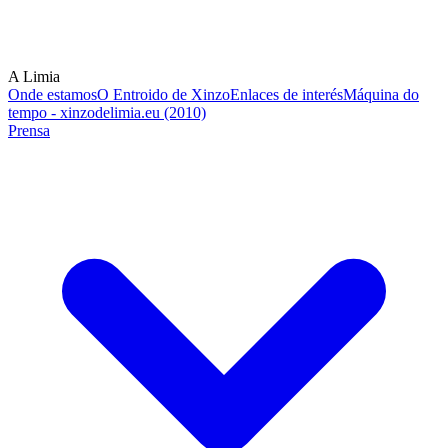
A Limia
Onde estamos
O Entroido de Xinzo
Enlaces de interés
Máquina do
tempo - xinzodelimia.eu (2010)
Prensa