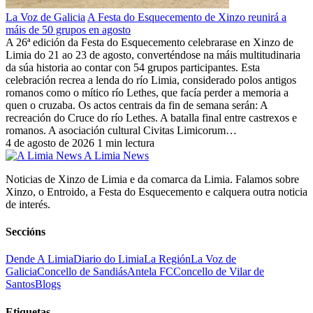
La Voz de Galicia
A Festa do Esquecemento de Xinzo reunirá a
máis de 50 grupos en agosto
A 26ª edición da Festa do Esquecemento celebrarase en Xinzo de
Limia do 21 ao 23 de agosto, converténdose na máis multitudinaria
da súa historia ao contar con 54 grupos participantes. Esta
celebración recrea a lenda do río Limia, considerado polos antigos
romanos como o mítico río Lethes, que facía perder a memoria a
quen o cruzaba. Os actos centrais da fin de semana serán: A
recreación do Cruce do río Lethes. A batalla final entre castrexos e
romanos. A asociación cultural Civitas Limicorum…
4 de agosto de 2026
1 min lectura
A Limia News
Noticias de Xinzo de Limia e da comarca da Limia. Falamos sobre
Xinzo, o Entroido, a Festa do Esquecemento e calquera outra noticia
de interés.
Seccións
Dende A Limia
Diario do Limia
La Región
La Voz de
Galicia
Concello de Sandiás
Antela FC
Concello de Vilar de
Santos
Blogs
Etiquetas