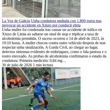
La Voz de Galicia
Unha condutora multada con 1.800 euros tras
provocar un accidente en Xinzo por conducir ebria
Unha muller foi condenada tras causar un accidente de tráfico en
Xinzo de Limia ao saltarse un sinal de stop e triplicar a taxa de
alcoholemia permitida. O suceso ocorreu o 14 de abril de 2023, ás
19:10 horas. A muller chocou contra outro vehículo despois de non
respectar unha sinalización. A Garda Civil, ao chegar ao lugar,
detectou síntomas evidentes de embriaguez, como o fala pastosa e o
rostro enroxado. As probas de alcoholemia confirmaron o estado da
condutora: Primeira medición: 0,84 mg…
30 de julio de 2026
1 min lectura