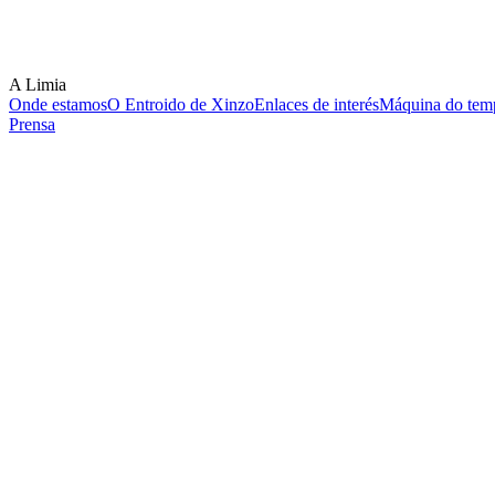
A Limia
Onde estamos
O Entroido de Xinzo
Enlaces de interés
Máquina do temp
Prensa