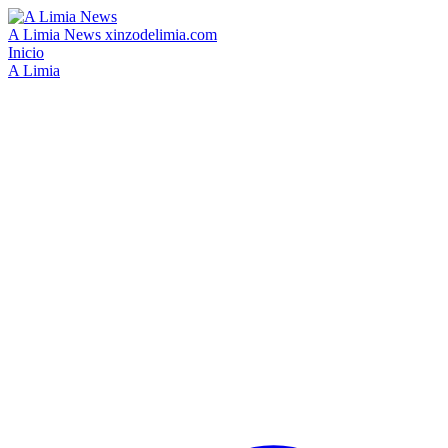
A Limia News
xinzodelimia.com
Inicio
A Limia