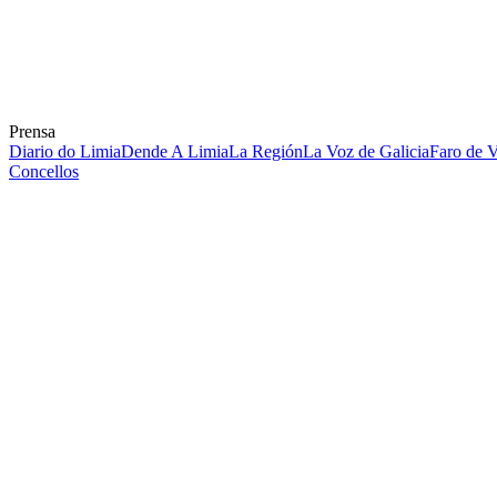
Prensa
Diario do Limia
Dende A Limia
La Región
La Voz de Galicia
Faro de 
Concellos