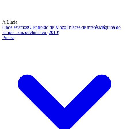
A Limia
Onde estamos
O Entroido de Xinzo
Enlaces de interés
Máquina do
tempo - xinzodelimia.eu (2010)
Prensa