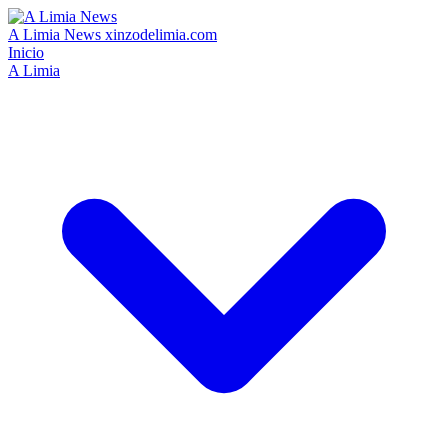
A Limia News
xinzodelimia.com
Inicio
A Limia