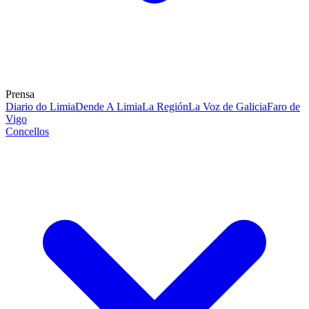
Prensa
Diario do Limia
Dende A Limia
La Región
La Voz de Galicia
Faro de
Vigo
Concellos