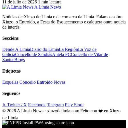
11 de julio de 2026
1 min lectura
A Limia News
Noticias de Xinzo de Limia e da comarca da Limia. Falamos sobre
Xinzo, o Entroido, a Festa do Esquecemento e calquera outra noticia
de interés.
Seccións
Dende A Limia
Diario do Limia
La Región
La Voz de
Galicia
Concello de Sandiás
Antela FC
Concello de Vilar de
Santos
Blogs
Etiquetas
Esquelas
Concello
Entroido
Novas
Séguenos
𝕏 Twitter / X
Facebook
Telegram
Play Store
© 2026 A Limia News · xinzodelimia.com
Feito con ❤️ en Xinzo
de Limia