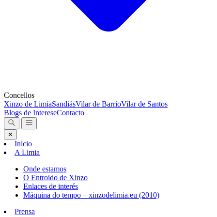
Concellos
Xinzo de Limia
Sandiás
Vilar de Barrio
Vilar de Santos
Blogs de Interese
Contacto
✕
Inicio
A Limia
Onde estamos
O Entroido de Xinzo
Enlaces de interés
Máquina do tempo – xinzodelimia.eu (2010)
Prensa