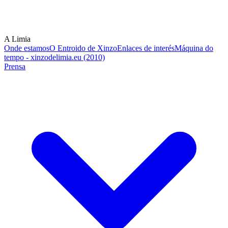
A Limia
Onde estamos
O Entroido de Xinzo
Enlaces de interés
Máquina do
tempo - xinzodelimia.eu (2010)
Prensa