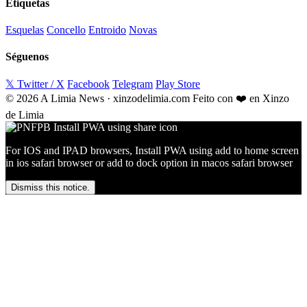
Etiquetas
Esquelas
Concello
Entroido
Novas
Séguenos
𝕏 Twitter / X
Facebook
Telegram
Play Store
© 2026 A Limia News · xinzodelimia.com
Feito con ❤️ en Xinzo
de Limia
For IOS and IPAD browsers, Install PWA using add to home screen
in ios safari browser or add to dock option in macos safari browser
Dismiss this notice.