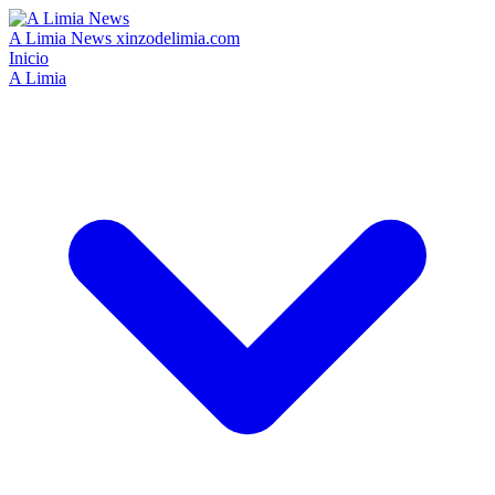
A Limia News
xinzodelimia.com
Inicio
A Limia