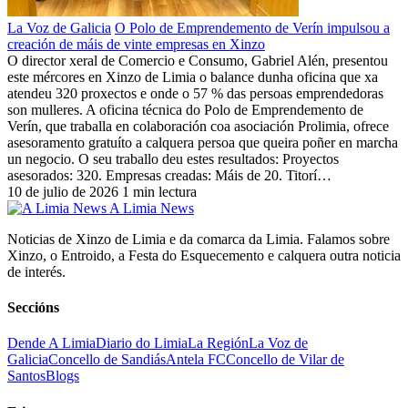
La Voz de Galicia
O Polo de Emprendemento de Verín impulsou a
creación de máis de vinte empresas en Xinzo
O director xeral de Comercio e Consumo, Gabriel Alén, presentou
este mércores en Xinzo de Limia o balance dunha oficina que xa
atendeu 320 proxectos e onde o 57 % das persoas emprendedoras
son mulleres. A oficina técnica do Polo de Emprendemento de
Verín, que traballa en colaboración coa asociación Prolimia, ofrece
asesoramento gratuíto a calquera persoa que queira poñer en marcha
un negocio. O seu traballo deu estes resultados: Proyectos
asesorados: 320. Empresas creadas: Máis de 20. Titorí…
10 de julio de 2026
1 min lectura
A Limia News
Noticias de Xinzo de Limia e da comarca da Limia. Falamos sobre
Xinzo, o Entroido, a Festa do Esquecemento e calquera outra noticia
de interés.
Seccións
Dende A Limia
Diario do Limia
La Región
La Voz de
Galicia
Concello de Sandiás
Antela FC
Concello de Vilar de
Santos
Blogs