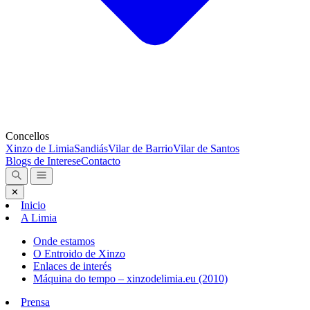
Concellos
Xinzo de Limia
Sandiás
Vilar de Barrio
Vilar de Santos
Blogs de Interese
Contacto
✕
Inicio
A Limia
Onde estamos
O Entroido de Xinzo
Enlaces de interés
Máquina do tempo – xinzodelimia.eu (2010)
Prensa