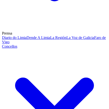
Prensa
Diario do Limia
Dende A Limia
La Región
La Voz de Galicia
Faro de
Vigo
Concellos