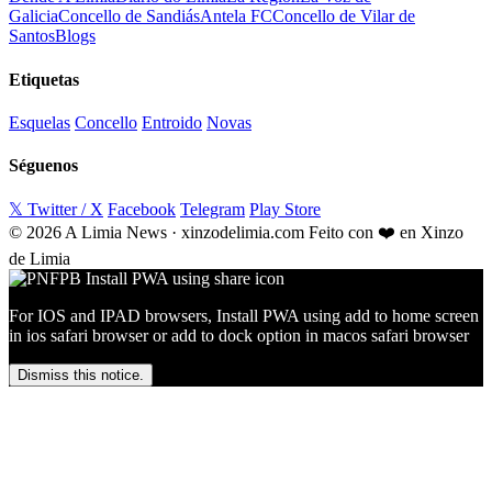
Galicia
Concello de Sandiás
Antela FC
Concello de Vilar de
Santos
Blogs
Etiquetas
Esquelas
Concello
Entroido
Novas
Séguenos
𝕏 Twitter / X
Facebook
Telegram
Play Store
© 2026 A Limia News · xinzodelimia.com
Feito con ❤️ en Xinzo
de Limia
For IOS and IPAD browsers, Install PWA using add to home screen
in ios safari browser or add to dock option in macos safari browser
Dismiss this notice.