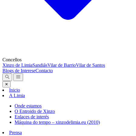
Concellos
Xinzo de Limia
Sandiás
Vilar de Barrio
Vilar de Santos
Blogs de Interese
Contacto
✕
Inicio
A Limia
Onde estamos
O Entroido de Xinzo
Enlaces de interés
Máquina do tempo – xinzodelimia.eu (2010)
Prensa