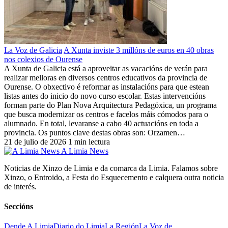
La Voz de Galicia
A Xunta inviste 3 millóns de euros en 40 obras
nos colexios de Ourense
A Xunta de Galicia está a aproveitar as vacacións de verán para
realizar melloras en diversos centros educativos da provincia de
Ourense. O obxectivo é reformar as instalacións para que estean
listas antes do inicio do novo curso escolar. Estas intervencións
forman parte do Plan Nova Arquitectura Pedagóxica, un programa
que busca modernizar os centros e facelos máis cómodos para o
alumnado. En total, levaranse a cabo 40 actuacións en toda a
provincia. Os puntos clave destas obras son: Orzamen…
21 de julio de 2026
1 min lectura
A Limia News
Noticias de Xinzo de Limia e da comarca da Limia. Falamos sobre
Xinzo, o Entroido, a Festa do Esquecemento e calquera outra noticia
de interés.
Seccións
Dende A Limia
Diario do Limia
La Región
La Voz de