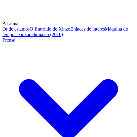
A Limia
Onde estamos
O Entroido de Xinzo
Enlaces de interés
Máquina do
tempo - xinzodelimia.eu (2010)
Prensa