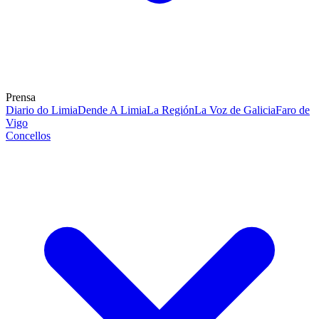
Prensa
Diario do Limia
Dende A Limia
La Región
La Voz de Galicia
Faro de
Vigo
Concellos