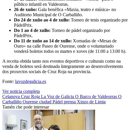
público infantil en Valdeorras.
26 de xuño:
Gala benéfica «Maxia, teatro e música» no
Auditorio Municipal de O Carballiño.
Do 24 de xuño ao 4 de xullo:
Torneo de tenis organizado por
PádelPrix.
Do 1 ao 4 de xullo:
Torneo de pádel organizado por
PádelPrix.
Do 11 de xuño ao 14 de xullo:
Xornadas de «Mesas de
Ouro» na calle Paseo de Ourense, onde o voluntariado
venderá boletos todos os martes e xoves (de 11:00 a 13:00 h).
A receita obtida tanto nos eventos deportivos e culturais como na
venda de boletos será destinada íntegramente ao desenvolvemento
dos proxectos sociais de Cruz Roja na provincia.
Fonte:
lavozdegalicia.es
Ver noticia completa
Celanova
Cruz Roja
La Voz de Galicia
O Barco de Valdeorras
O
Carballiño
Ourense ciudad
Pádel
prensa
Xinzo de Limia
Tamén che pode interesar