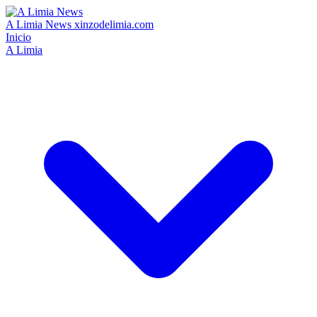
A Limia News
xinzodelimia.com
Inicio
A Limia