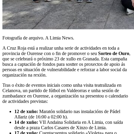
Fotografía de arquivo. A Limia News.
A Cruz Roja está a realizar unha serie de actividades en toda a
provincia de Ourense con o fin de promover o seu
Sorteo de Ouro
,
que se celebrará o próximo 23 de xullo en Granada. Esta campaña
busca a captación de fondos para sostter os proxectos de apoio ás
persoas en situación de vulnerabilidade e reforzar a labor social da
organización na rexión.
Tras o éxito de eventos iniciais como unha visita teatralizada en
Celanova, un partido de fútbol en Valdeorras e unha sesión de
zumbadance en Ourense, a organización xa presentou o calendario
de actividades previstas:
12 de xuño:
Maratón solidario nas instalacións de Pádel
Allariz (de 16:00 a 02:00 h).
14 de xuño:
VII Andaina Solidaria en A Limia, con saída
desde a praza Carlos Casares de Xinzo de Limia.
17 de xuño:
Cuentacuentos solidario «Violeta» para o