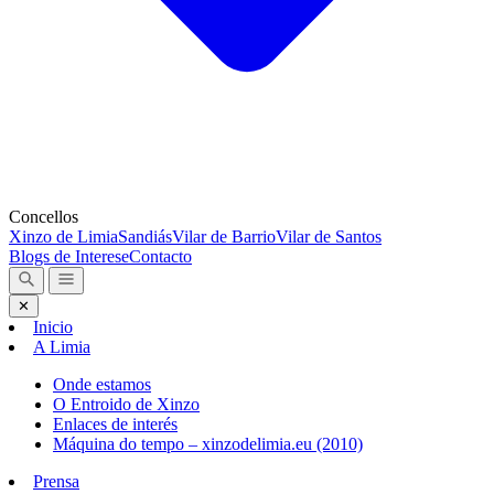
Concellos
Xinzo de Limia
Sandiás
Vilar de Barrio
Vilar de Santos
Blogs de Interese
Contacto
✕
Inicio
A Limia
Onde estamos
O Entroido de Xinzo
Enlaces de interés
Máquina do tempo – xinzodelimia.eu (2010)
Prensa