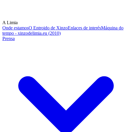
A Limia
Onde estamos
O Entroido de Xinzo
Enlaces de interés
Máquina do
tempo - xinzodelimia.eu (2010)
Prensa