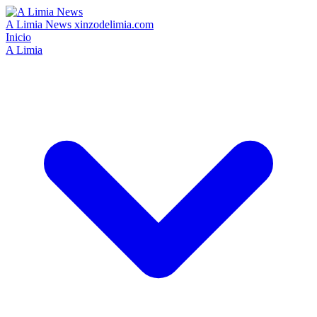
A Limia News
xinzodelimia.com
Inicio
A Limia