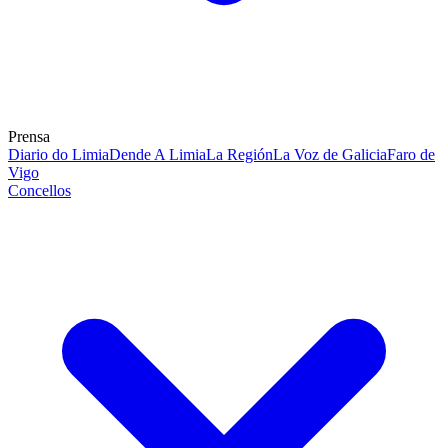
Prensa
Diario do Limia
Dende A Limia
La Región
La Voz de Galicia
Faro de
Vigo
Concellos