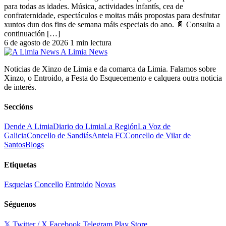
para todas as idades. Música, actividades infantís, cea de
confraternidade, espectáculos e moitas máis propostas para desfrutar
xuntos dun dos fins de semana máis especiais do ano. 📄 Consulta a
continuación […]
6 de agosto de 2026
1 min lectura
A Limia News
Noticias de Xinzo de Limia e da comarca da Limia. Falamos sobre
Xinzo, o Entroido, a Festa do Esquecemento e calquera outra noticia
de interés.
Seccións
Dende A Limia
Diario do Limia
La Región
La Voz de
Galicia
Concello de Sandiás
Antela FC
Concello de Vilar de
Santos
Blogs
Etiquetas
Esquelas
Concello
Entroido
Novas
Séguenos
𝕏 Twitter / X
Facebook
Telegram
Play Store