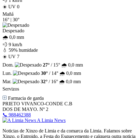
💨 1 km/h
☀️ UV 0
Mañá
16°
|
30°
Despexado
🌧️ 0,0 mm
💨 9 km/h
💧 59% humidade
☀️ UV 7
Dom.
27°
/ 15°
🌧️ 0,0 mm
Lun.
30°
/ 14°
🌧️ 0,0 mm
Mar.
32°
/ 16°
🌧️ 0,0 mm
Servizos
Farmacia de garda
PRIETO VIVANCO-CONDE C.B
DOS DE MAYO. Nº 2
📞 988462388
A Limia News
Noticias de Xinzo de Limia e da comarca da Limia. Falamos sobre
Xinzo, o Entroido, a Festa do Esquecemento e calquera outra noticia