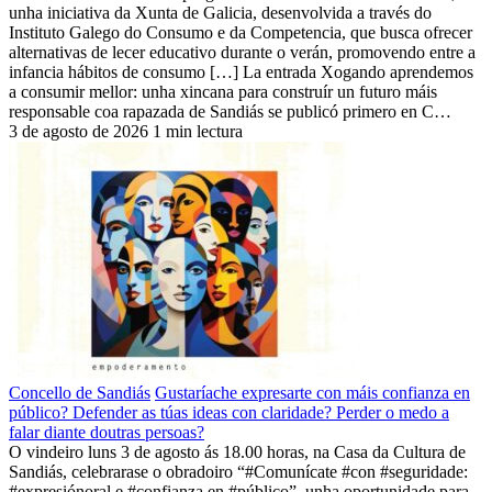
unha iniciativa da Xunta de Galicia, desenvolvida a través do
Instituto Galego do Consumo e da Competencia, que busca ofrecer
alternativas de lecer educativo durante o verán, promovendo entre a
infancia hábitos de consumo […] La entrada Xogando aprendemos
a consumir mellor: unha xincana para construír un futuro máis
responsable coa rapazada de Sandiás se publicó primero en C…
3 de agosto de 2026
1 min lectura
Concello de Sandiás
Gustaríache expresarte con máis confianza en
público? Defender as túas ideas con claridade? Perder o medo a
falar diante doutras persoas?
O vindeiro luns 3 de agosto ás 18.00 horas, na Casa da Cultura de
Sandiás, celebrarase o obradoiro “#Comunícate #con #seguridade:
#expresiónoral e #confianza en #público”, unha oportunidade para