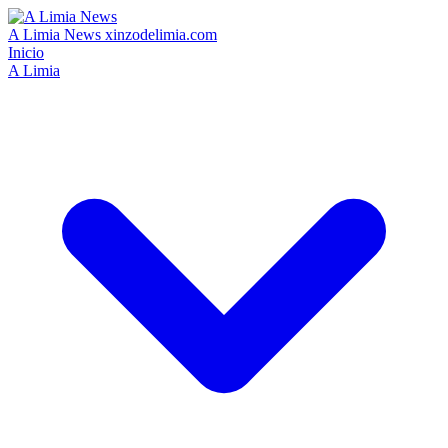
A Limia News
xinzodelimia.com
Inicio
A Limia