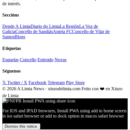
de interés.
Seccións
Dende A Limia
Diario do Limia
La Región
La Voz de
Galicia
Concello de Sandiás
Antela FC
Concello de Vilar de
Santos
Blogs
Etiquetas
Esquelas
Concello
Entroido
Novas
Séguenos
𝕏 Twitter / X
Facebook
Telegram
Play Store
© 2026 A Limia News · xinzodelimia.com
Feito con ❤️ en Xinzo
de Limia
For IOS and IPAD browsers, Install PWA using add to home screen
in ios safari browser or add to dock option in macos safari browser
Dismiss this notice.