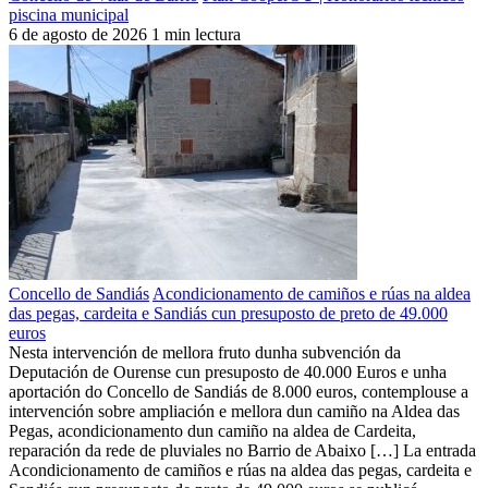
piscina municipal
6 de agosto de 2026
1 min lectura
Concello de Sandiás
Acondicionamento de camiños e rúas na aldea
das pegas, cardeita e Sandiás cun presuposto de preto de 49.000
euros
Nesta intervención de mellora fruto dunha subvención da
Deputación de Ourense cun presuposto de 40.000 Euros e unha
aportación do Concello de Sandiás de 8.000 euros, contemplouse a
intervención sobre ampliación e mellora dun camiño na Aldea das
Pegas, acondicionamento dun camiño na aldea de Cardeita,
reparación da rede de pluviales no Barrio de Abaixo […] La entrada
Acondicionamento de camiños e rúas na aldea das pegas, cardeita e