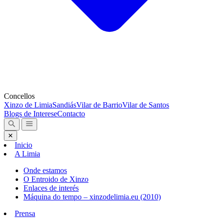
Concellos
Xinzo de Limia
Sandiás
Vilar de Barrio
Vilar de Santos
Blogs de Interese
Contacto
✕
Inicio
A Limia
Onde estamos
O Entroido de Xinzo
Enlaces de interés
Máquina do tempo – xinzodelimia.eu (2010)
Prensa