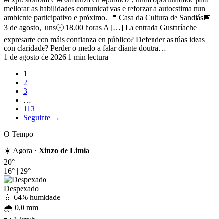
mellorar as habilidades comunicativas e reforzar a autoestima nun
ambiente participativo e próximo. 📍 Casa da Cultura de Sandiás📅
3 de agosto, luns🕕 18.00 horas A […] La entrada Gustaríache
expresarte con máis confianza en público? Defender as túas ideas
con claridade? Perder o medo a falar diante doutra…
1 de agosto de 2026
1 min lectura
1
2
3
…
113
Seguinte →
O Tempo
☀️ Agora ·
Xinzo de Limia
20°
16°
|
29°
Despexado
💧 64% humidade
🌧️ 0,0 mm