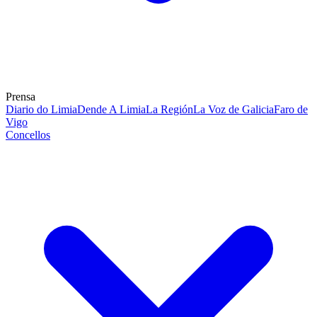
Prensa
Diario do Limia
Dende A Limia
La Región
La Voz de Galicia
Faro de
Vigo
Concellos