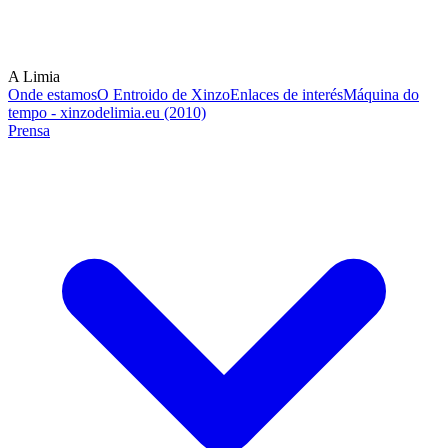
A Limia
Onde estamos
O Entroido de Xinzo
Enlaces de interés
Máquina do
tempo - xinzodelimia.eu (2010)
Prensa