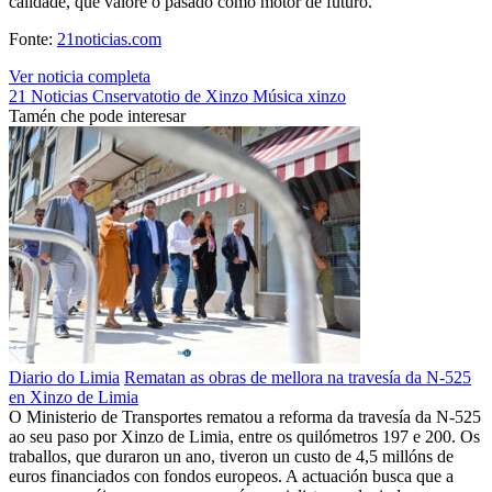
calidade, que valore o pasado como motor de futuro.
Fonte:
21noticias.com
Ver noticia completa
21 Noticias
Cnservatotio de Xinzo
Música
xinzo
Tamén che pode interesar
Diario do Limia
Rematan as obras de mellora na travesía da N-525
en Xinzo de Limia
O Ministerio de Transportes rematou a reforma da travesía da N-525
ao seu paso por Xinzo de Limia, entre os quilómetros 197 e 200. Os
traballos, que duraron un ano, tiveron un custo de 4,5 millóns de
euros financiados con fondos europeos. A actuación busca que a