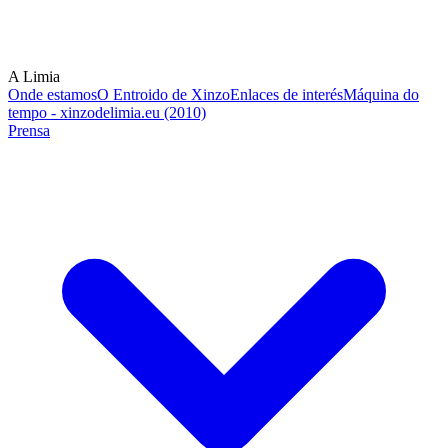
A Limia
Onde estamos
O Entroido de Xinzo
Enlaces de interés
Máquina do
tempo - xinzodelimia.eu (2010)
Prensa