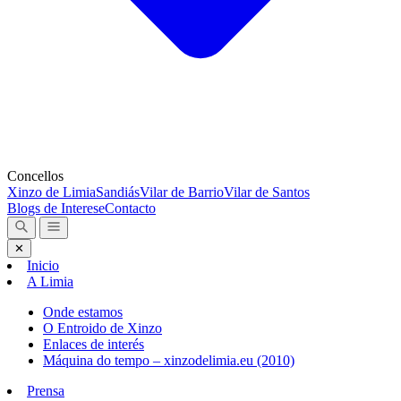
Concellos
Xinzo de Limia
Sandiás
Vilar de Barrio
Vilar de Santos
Blogs de Interese
Contacto
✕
Inicio
A Limia
Onde estamos
O Entroido de Xinzo
Enlaces de interés
Máquina do tempo – xinzodelimia.eu (2010)
Prensa