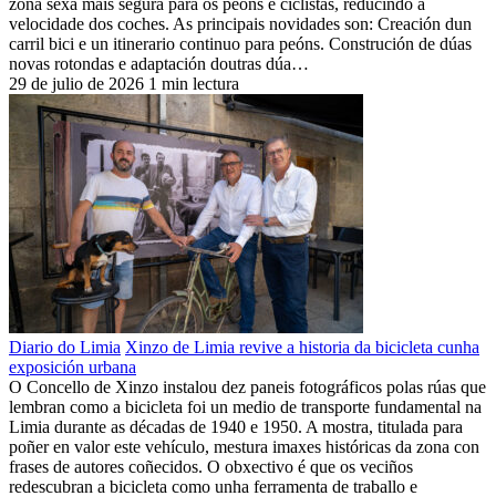
zona sexa máis segura para os peóns e ciclistas, reducindo a
velocidade dos coches. As principais novidades son: Creación dun
carril bici e un itinerario continuo para peóns. Construción de dúas
novas rotondas e adaptación doutras dúa…
29 de julio de 2026
1 min lectura
Diario do Limia
Xinzo de Limia revive a historia da bicicleta cunha
exposición urbana
O Concello de Xinzo instalou dez paneis fotográficos polas rúas que
lembran como a bicicleta foi un medio de transporte fundamental na
Limia durante as décadas de 1940 e 1950. A mostra, titulada para
poñer en valor este vehículo, mestura imaxes históricas da zona con
frases de autores coñecidos. O obxectivo é que os veciños
redescubran a bicicleta como unha ferramenta de traballo e