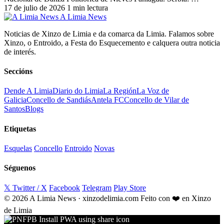
17 de julio de 2026
1 min lectura
A Limia News
Noticias de Xinzo de Limia e da comarca da Limia. Falamos sobre
Xinzo, o Entroido, a Festa do Esquecemento e calquera outra noticia
de interés.
Seccións
Dende A Limia
Diario do Limia
La Región
La Voz de
Galicia
Concello de Sandiás
Antela FC
Concello de Vilar de
Santos
Blogs
Etiquetas
Esquelas
Concello
Entroido
Novas
Séguenos
𝕏 Twitter / X
Facebook
Telegram
Play Store
© 2026 A Limia News · xinzodelimia.com
Feito con ❤️ en Xinzo
de Limia