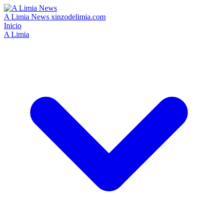
A Limia News
xinzodelimia.com
Inicio
A Limia