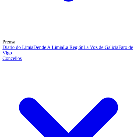
Prensa
Diario do Limia
Dende A Limia
La Región
La Voz de Galicia
Faro de
Vigo
Concellos