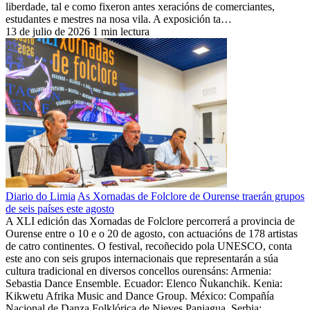
liberdade, tal e como fixeron antes xeracións de comerciantes,
estudantes e mestres na nosa vila. A exposición ta…
13 de julio de 2026
1 min lectura
Diario do Limia
As Xornadas de Folclore de Ourense traerán grupos
de seis países este agosto
A XLI edición das Xornadas de Folclore percorrerá a provincia de
Ourense entre o 10 e o 20 de agosto, con actuacións de 178 artistas
de catro continentes. O festival, recoñecido pola UNESCO, conta
este ano con seis grupos internacionais que representarán a súa
cultura tradicional en diversos concellos ourensáns: Armenia:
Sebastia Dance Ensemble. Ecuador: Elenco Ñukanchik. Kenia:
Kikwetu Afrika Music and Dance Group. México: Compañía
Nacional de Danza Folklórica de Nieves Paniagua. Serbia: …