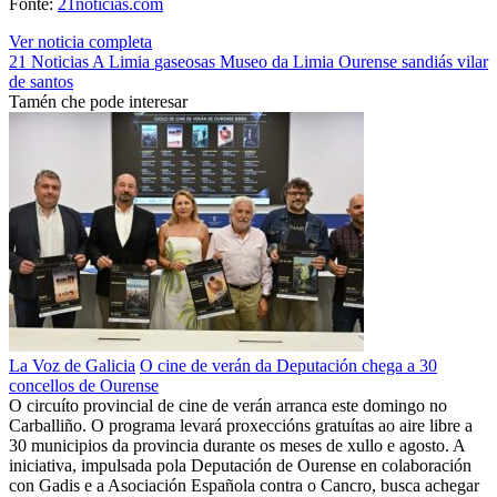
Fonte:
21noticias.com
Ver noticia completa
21 Noticias
A Limia
gaseosas
Museo da Limia
Ourense
sandiás
vilar
de santos
Tamén che pode interesar
La Voz de Galicia
O cine de verán da Deputación chega a 30
concellos de Ourense
O circuíto provincial de cine de verán arranca este domingo no
Carballiño. O programa levará proxeccións gratuítas ao aire libre a
30 municipios da provincia durante os meses de xullo e agosto. A
iniciativa, impulsada pola Deputación de Ourense en colaboración
con Gadis e a Asociación Española contra o Cancro, busca achegar