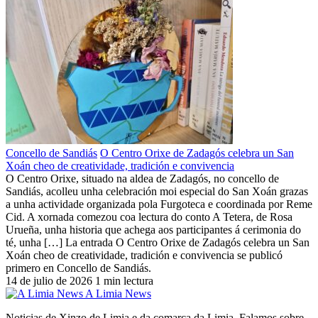
Concello de Sandiás
O Centro Orixe de Zadagós celebra un San
Xoán cheo de creatividade, tradición e convivencia
O Centro Orixe, situado na aldea de Zadagós, no concello de
Sandiás, acolleu unha celebración moi especial do San Xoán grazas
a unha actividade organizada pola Furgoteca e coordinada por Reme
Cid. A xornada comezou coa lectura do conto A Tetera, de Rosa
Urueña, unha historia que achega aos participantes á cerimonia do
té, unha […] La entrada O Centro Orixe de Zadagós celebra un San
Xoán cheo de creatividade, tradición e convivencia se publicó
primero en Concello de Sandiás.
14 de julio de 2026
1 min lectura
A Limia News
Noticias de Xinzo de Limia e da comarca da Limia. Falamos sobre