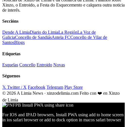
Xinzo, o Entroido, a Festa do Esquecemento e calquera outra noticia
de interés.
Seccións
Dende A Limia
Diario do Limia
La Región
La Voz de
Galicia
Concello de Sandiás
Antela FC
Concello de Vilar de
Santos
Blogs
Etiquetas
Esquelas
Concello
Entroido
Novas
Séguenos
𝕏 Twitter / X
Facebook
Telegram
Play Store
© 2026 A Limia News · xinzodelimia.com
Feito con ❤️ en Xinzo
de Limia
For IOS and IPAD browsers, Install PWA using add to home screen
in ios safari browser or add to dock option in macos safari browser