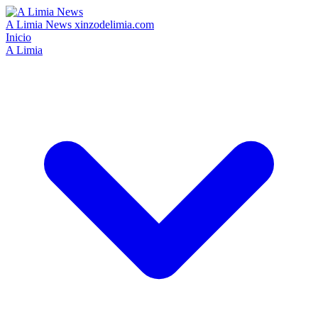
A Limia News
xinzodelimia.com
Inicio
A Limia