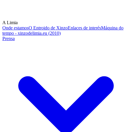
A Limia
Onde estamos
O Entroido de Xinzo
Enlaces de interés
Máquina do
tempo - xinzodelimia.eu (2010)
Prensa