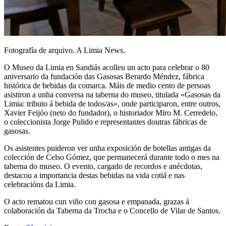
Fotografía de arquivo. A Limia News.
O Museo da Limia en Sandiás acolleu un acto para celebrar o 80
aniversario da fundación das Gasosas Berardo Méndez, fábrica
histórica de bebidas da comarca. Máis de medio cento de persoas
asistiron a unha conversa na taberna do museo, titulada «Gasosas da
Limia: tributo á bebida de todos/as», onde participaron, entre outros,
Xavier Feijóo (neto do fundador), o historiador Miro M. Cerredelo,
o coleccionista Jorge Pulido e representantes doutras fábricas de
gasosas.
Os asistentes puideron ver unha exposición de botellas antigas da
colección de Celso Gómez, que permanecerá durante todo o mes na
taberna do museo. O evento, cargado de recordos e anécdotas,
destacou a importancia destas bebidas na vida cotiá e nas
celebracións da Limia.
O acto rematou cun viño con gasosa e empanada, grazas á
colaboración da Taberna da Trocha e o Concello de Vilar de Santos.