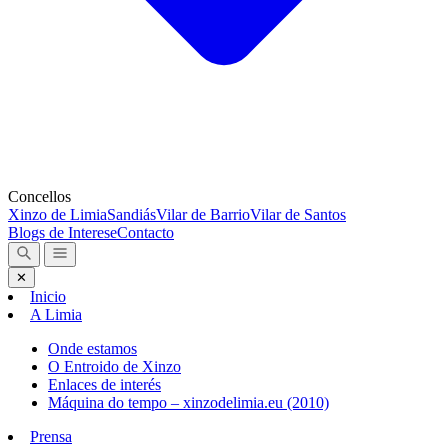
Concellos
Xinzo de Limia
Sandiás
Vilar de Barrio
Vilar de Santos
Blogs de Interese
Contacto
✕
Inicio
A Limia
Onde estamos
O Entroido de Xinzo
Enlaces de interés
Máquina do tempo – xinzodelimia.eu (2010)
Prensa