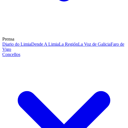
Prensa
Diario do Limia
Dende A Limia
La Región
La Voz de Galicia
Faro de
Vigo
Concellos